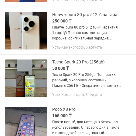
Усть-Каменогорск, 6 августа
Huawei pura 80 pro 512гб на гарантии
250 000 ₸
Huawei pura 80 pro 512 гб ✅ Гарантия —
1 год. 📦 Полная комплектация:
коробка; оригинальная зарядка;
оригинальный пластиковый чехол;
Усть-Каменогорск, 5 августа
силиконовый чехол в подарок. Телефон
без дефектов, полностью...
Tecno Spark 20 Pro (256gb)
50 000 ₸
Tecno Spark 20 Pro 256gb Полностью
рабочий, в хорошем состоянии. •
Память 256 ГБ • Оперативная память
8 ГБ • Аккумулятор 5000 mAh • Камера
Усть-Каменогорск, 3 августа
108 МП • Сканер отпечатка пальца
Телефон проверен, без...
Poco X8 Pro
165 000 ₸
Почти новый, два месяца в бережном
использовании. С первого дня в чехле
и в заводской пленке, полный