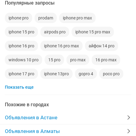
Популярные запросы
iphone pro
prodam
iphone pro max
iphone 15 pro
airpods pro
iphone 15 pro max
iphone 16 pro
iphone 16 pro max
айфон 14 pro
windows 10 pro
15 pro
pro max
16 pro max
iphone 17 pro
iphone 13pro
gopro 4
poco pro
Показать еще
14 pro
13pro
17 pro
redmi pro
redmi note pro
Похожие в городах
Объявления в Астане
Объявления в Алматы