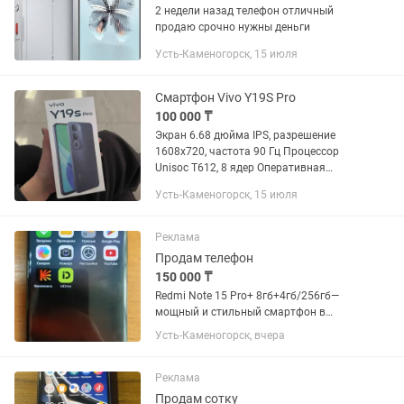
2 недели назад телефон отличный
продаю срочно нужны деньги
Усть-Каменогорск, 15 июля
Смартфон Vivo Y19S Pro
100 000 ₸
Экран 6.68 дюйма IPS, разрешение
1608x720, частота 90 Гц Процессор
Unisoc T612, 8 ядер Оперативная
память 6 ГБ Встроенная память 256
Усть-Каменогорск, 15 июля
ГБ, есть слот для microSD Основная
камера 50 Мп Фронтальная камера...
Реклама
Продам телефон
150 000 ₸
Redmi Note 15 Pro+ 8гб+4гб/256гб—
мощный и стильный смартфон в
отличном состоянии. Телефону 2
Усть-Каменогорск, вчера
недели, продается в связи с тем что
подарили другой телефон Коробка,
зарядка,документы, чек имееться
Реклама
Продам сотку