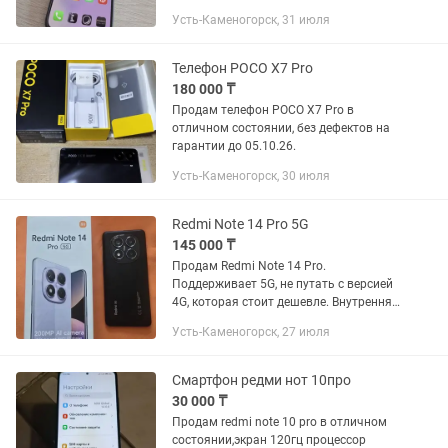
комплект.
Усть-Каменогорск, 31 июля
Телефон POCO X7 Pro
180 000 ₸
Продам телефон POCO X7 Pro в
отличном состоянии, без дефектов на
гарантии до 05.10.26.
Усть-Каменогорск, 30 июля
Redmi Note 14 Pro 5G
145 000 ₸
Продам Redmi Note 14 Pro.
Поддерживает 5G, не путать с версией
4G, которая стоит дешевле. Внутренняя
память 256 Гб. Отличная камера 200
Усть-Каменогорск, 27 июля
Мп. Ёмкость аккумулятора 5500 мАч. В
комплекте есть коробка,...
Смартфон редми нот 10про
30 000 ₸
Продам redmi note 10 pro в отличном
состоянии,экран 120гц процессор