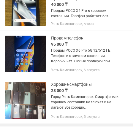
40 000 ₸
Продам POCO X4 Pro в хорошем
состоянии. Телефон работает без
нареканий. Экран без трещин, все
Усть-Каменогорск, вчера
функции (камера, динамики, микрофон,
сканер отпечатка, связь, Wi-Fi)
работают отлично.
Продам телефон
95 000 ₸
Продам POCO X6 Pro 5G 12/512 ГБ.
Телефон в отличном состоянии.
Коробки нет. Любые проверки при
встрече. Торг.
Усть-Каменогорск, 6 августа
Хорошие смартфоны
28 000 ₸
Город Усть-Каменогорск. Смартфоны в
хорошем состоянии не глючат и не
лагают.Все хорошо
работают.Верификация всех
Усть-Каменогорск, 5 августа
смартфонов пройдена. У вас есть
возможность не ездить по всему
городу а выбрать...