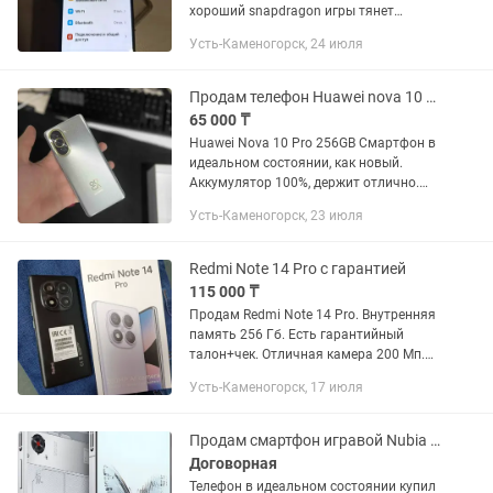
хороший snapdragon игры тянет
защитная плёнка чехол в комплекте
Усть-Каменогорск, 24 июля
цена окончательная сканер отпечатка
пальцев нет face ID есть заряд...
Продам телефон Huawei nova 10 pro
65 000 ₸
Huawei Nova 10 Pro 256GB Смартфон в
идеальном состоянии, как новый.
Аккумулятор 100%, держит отлично.
Память 256 ГБ — хватит на все.
Усть-Каменогорск, 23 июля
Полный комплект: коробка и все чеки.
Без ремонтов, не...
Redmi Note 14 Pro с гарантией
115 000 ₸
Продам Redmi Note 14 Pro. Внутренняя
память 256 Гб. Есть гарантийный
талон+чек. Отличная камера 200 Мп.
Ёмкость аккумулятора 5500 мАч.
Усть-Каменогорск, 17 июля
Полный комплект: коробка, зарядка,
чехол, документы.
Продам смартфон игравой Nubia RedMagic 10 Pro
Договорная
Телефон в идеальном состоянии купил