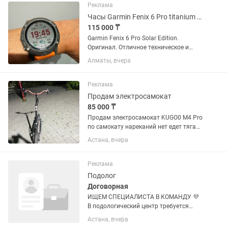
Реклама
Часы Garmin Fenix 6 Pro titanium Solar edition
115 000 ₸
Garmin Fenix 6 Pro Solar Edition.
Оригинал. Отличное техническое и
внешнее состояние. Солнечная
Алматы, вчера
подзарядка, GPS, цветные карты,
навигация, пульсометр, мониторинг
сна и уровня кислорода в крови....
Реклама
Продам электросамокат
85 000 ₸
Продам электросамокат KUGO0 M4 Pro
по самокату нареканий нет едет тяга
есть Макс скорость 55 км час запас
Астана, вчера
хода 35-40 км зависит от скорости по
внешке есть царапины и приборка
сломалось крепление...
Реклама
Подолог
Договорная
ИЩЕМ СПЕЦИАЛИСТА В КОМАНДУ 💜
В подологический центр требуется
медицинский работник с желанием
Астана, вчера
освоить востребованную профессию