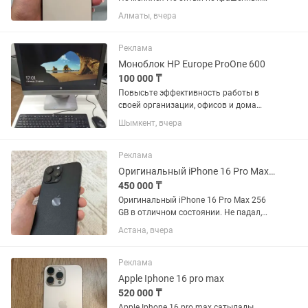
чихолдан шыкпаган каробка Таразга
Алматы, вчера
алдырып берем керек болса шнур бар
касында оригинал зарядкасвмен
Реклама
Моноблок HP Europe ProOne 600
100 000 ₸
Повысьте эффективность работы в
своей организации, офисов и дома
Моноблок HP ProOne 600
Шымкент, вчера
демонстрирует новый уровень
универсальности — его можно
использовать и как полноценный ПК
Реклама
Элегантный и...
Оригинальный iPhone 16 Pro Max 256 GB
450 000 ₸
Оригинальный iPhone 16 Pro Max 256
GB в отличном состоянии. Не падал,
без царапин. Не вскрывался, в ремонте
Астана, вчера
не был. Полностью оригинальный.
Состояние аккумулятора - 93% Полный
комплект: коробка и...
Реклама
Apple Iphone 16 pro max
520 000 ₸
Apple Iphone 16 pro max сатылады