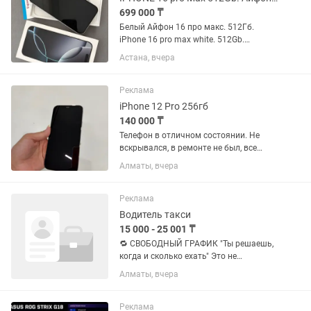
699 000 ₸
Белый Айфон 16 про макс. 512Гб.
iPhone 16 pro max white. 512Gb.
Состояние идеальное, ни одной
Астана, вчера
царапины и ни одного изъяна.
Батарейка 93%. Был один аккуратный
пользователь. Использовался со
Реклама
стеклом и...
iPhone 12 Pro 256гб
140 000 ₸
Телефон в отличном состоянии. Не
вскрывался, в ремонте не был, все
детали родные, ничего не менялось. 🔋
Алматы, вчера
Состояние аккумулятора — 73%. 💾
Память — 256 ГБ.
Реклама
Водитель такси
15 000 - 25 001 ₸
🔁 СВОБОДНЫЙ ГРАФИК "Ты решаешь,
когда и сколько ехать" Это не
классическая работа с графиком. Это
Алматы, вчера
— когда тебе выдали нормальную
машину, ты сел и вышел на линию
тогда, когда тебе удобно. 2 часа? 8?...
Реклама