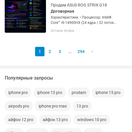
Продам ASUS ROG STRIX G18
Договорная
Характеристики: • Процессор: Intel®️
Core™️ i9-14900HX (24 ядра / 32 потока,
до 5.8 ГГц) • Видеокарта: NVIDIA
Астана, вчера
GeForce RTX 5070 8 ГБ GDDR7 •
Оперативная память: 32 ГБ DDR5 •
Накопитель: SSD NVMe 1 ТБ...
1
2
3
...
294
Популярные запросы
iphone pro
iphone 13 pro
prodam
iphone 15 pro
airpods pro
iphone pro max
13 pro
айфон 12 pro
айфон 13 pro
windows 10 pro