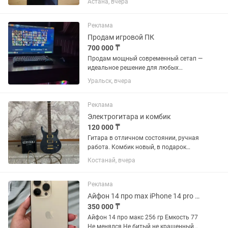
Астана, вчера
(1080 times 2460\)), 120 Гц.Процессор:
MediaTek Dimensity 6080 5G (6 нм), 8
ядер, частота до...
Реклама
Продам игровой ПК
700 000 ₸
Продам мощный современный сетап —
идеальное решение для любых
тяжелых игр на ультра-настройках
Уральск, вчера
(Cyberpunk 2077, CS2, Dota 2, GTA V),
стриминга, монтажа видео и работы с
3D. Всё железо свежее,...
Реклама
Электрогитара и комбик
120 000 ₸
Гитара в отличном состоянии, ручная
работа. Комбик новый, в подарок
провод 3м Пишите на , обязательно
Костанай, вчера
отвечу и про консультирую. Торг
только реальным покупателям
Реклама
Айфон 14 про max iPhone 14 pro max
350 000 ₸
Айфон 14 про макс 256 гр Емкость 77
Не менялся Не битый не крашенный