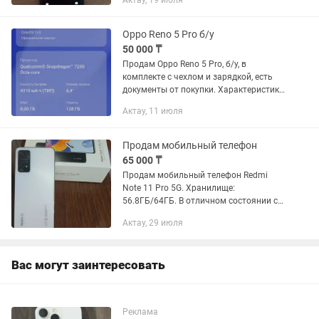
Актау, 19 июля
Oppo Reno 5 Pro б/у
50 000 ₸
Продам Oppo Reno 5 Pro, б/у, в
комплекте с чехлом и зарядкой, есть
документы от покупки. Характеристики
на фото. Цена договорная. Отличная
Актау, 11 июля
батарея, долго держит. Только
самовывоз. Не звонить,...
Продам мобильный телефон
65 000 ₸
Продам мобильный телефон Redmi
Note 11 Pro 5G. Хранилище:
56.8ГБ/64ГБ. В отличном состоянии с
документами. Цвет голубой лёд. В
Актау, 29 июля
комплекте заурядное устройство и
чехол. Продается в связи с тем, что...
Вас могут заинтересовать
Реклама