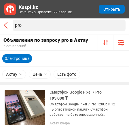
Kaspi.kz
Открыть
Открыть в Приложении Kaspi.kz
Объявления по запросу pro в Актау
6 объявлений
Электроника
Актау
Цена
Есть фото
Смартфон Google Pixel 7 Pro
195 000 ₸
Смартфон Google Pixel 7 Pro 128Gb и 12
ГБ оперативной памяти.Смартфон
работает на базе операционной
системы Android. Основных камер на
Актау, вчера
устройстве 3 шт., разрешением 50 Мп.,