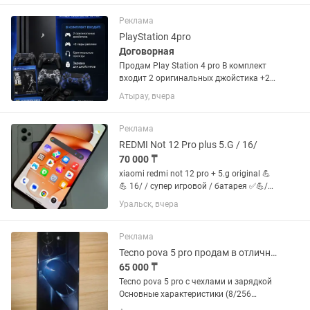
подолога. ✔ Обучаем с нуля по нашим
стандартам ✔ Заключаем договор...
Реклама
PlayStation 4pro
Договорная
Продам Play Station 4 pro В комплект
входит 2 оригинальных джойстика +2
пары реплики Оригинальные провода
Атырау, вчера
Зарядка для джойстиков В подарок
диск The Last Of Us(полностью на
русском языке) Приставка не...
Реклама
REDMI Not 12 Pro plus 5.G / 16/
70 000 ₸
xiaomi redmi not 12 pro + 5.g original 💪
💪 16/ / супер игровой / батарея ✅💪/
документы есть / чехол стекло /
Уральск, вчера
уральск аксай доставка
Реклама
Tecno pova 5 pro продам в отличном состоянии
65 000 ₸
Tecno pova 5 pro с чехлами и зарядкой
Основные характеристики (8/256
ГБ):Дисплей: 6.78" IPS LCD, FHD+ (\