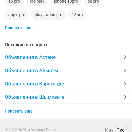
15 pro
pro max
iphone 13pro
ps pro
apple pro
playstation pro
13pro
Показать еще
airpods pro оригинал
17 pro
apple iphone pro
телефон iphone pro
Похожие в городах
Объявления в Астане
Объявления в Алматы
Объявления в Караганде
Объявления в Шымкенте
Объявления в Усть-Каменогорске
Показать еще
Объявления в Костанае
Қаз
Рус
© 2012-2026, АО «Kaspi Bank»