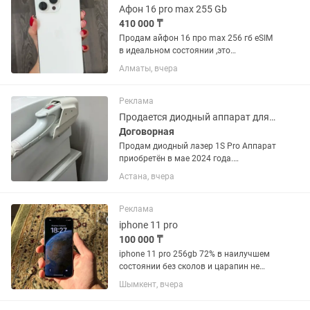
Афон 16 pro max 255 Gb
410 000 ₸
Продам айфон 16 про max 256 гб eSIM
в идеальном состоянии ,это
окончательная цена !
Алматы, вчера
Реклама
Продается диодный аппарат для лазерной эпиляции
Договорная
Продам диодный лазер 1S Pro Аппарат
приобретён в мае 2024 года.
Использовался в работе около года,
Астана, вчера
после чего был убран в коробку и
больше не эксплуатировался.
Состояние: отличное, полностью...
Реклама
iphone 11 pro
100 000 ₸
iphone 11 pro 256gb 72% в наилучшем
состоянии без сколов и царапин не
открывался без коробки
Шымкент, вчера