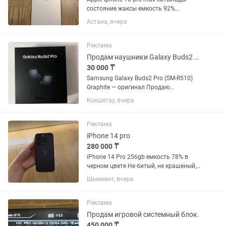
состояние жаксы емкость 92%
документ бары бар
Астана, вчера
Реклама
Продам наушники Galaxy Buds2 Pro
30 000 ₸
Samsung Galaxy Buds2 Pro (SM-R510)
Graphite — оригинал Продаю
оригинальные беспроводные
Кокшетау, вчера
наушники Samsung Galaxy Buds2 Pro в
цвете Graphite (графит). ✅ Оригинал
Samsung ✅ Модель: SM-R510 ✅ Цвет:...
Реклама
iPhone 14 pro
280 000 ₸
iPhone 14 Pro 256gb емкость 78% в
черном цвете Не битый, не крашеный,
нигде ничего не менялось — всё
Шымкент, вчера
родное. Только ёмкость аккумулятора
немного снизилась. Царапин нет,
находится в хорошем...
Реклама
Продам игровой системный блок.
450 000 ₸