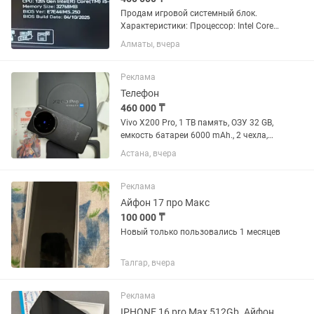
Продам игровой системный блок.
Характеристики: Процессор: Intel Core
i5-12400F Материнская плата: MSI PRO
Алматы, вчера
H610M-S DDR4 Оперативная память: 32
GB DDR4 Видеокарта: GeForce RTX 4060
12GB GDDR6 SSD:...
Реклама
Телефон
460 000 ₸
Vivo X200 Pro, 1 TB память, ОЗУ 32 GB,
емкость батареи 6000 mAh., 2 чехла,
новая защитная пленка.
Астана, вчера
Реклама
Айфон 17 про Макс
100 000 ₸
Новый только пользовались 1 месяцев
Талгар, вчера
Реклама
IPHONE 16 pro Max 512Gb. Айфон 16 про max белый 512Гб