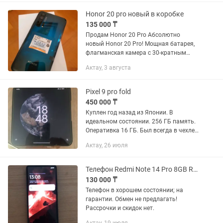
48 Мп., 12 Мп.,...
Honor 20 pro новый в коробке
135 000 ₸
Продам Honor 20 Pro Абсолютно
новый Honor 20 Pro! Мощная батарея,
флагманская камера с 30-кратным
увеличением, поддержка двух SIM-карт
Актау, 3 августа
и все Google сервисы. Отличный выбор
для тех, кто ищет качество...
Pixel 9 pro fold
450 000 ₸
Куплен год назад из Японии. В
идеальном состоянии. 256 ГБ память.
Оперативка 16 ГБ. Был всегда в чехле
и защитной пленке. Есть 2 чехла, один
Актау, 26 июля
карбоновый, а также запас пленок.
Батарея 96%.
Телефон Redmi Note 14 Pro 8GB Ram/ 256 GB Rom
130 000 ₸
Телефон в хорошем состоянии; на
гарантии. Обмен не предлагать!
Рассрочки и скидок нет.