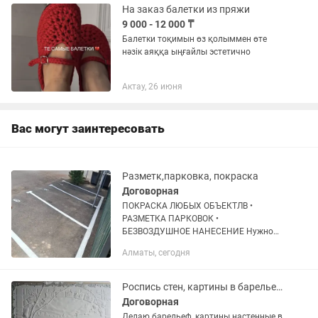
На заказ балетки из пряжи
9 000 - 12 000 ₸
Балетки тоқимын өз қолыммен өте
нәзік аяққа ыңғайлы эстетично
Актау, 26 июня
Вас могут заинтересовать
Разметк,парковка, покраска
Договорная
ПОКРАСКА ЛЮБЫХ ОБЪЕКТЛВ •
РАЗМЕТКА ПАРКОВОК •
БЕЗВОЗДУШНОЕ НАНЕСЕНИЕ Нужно
быстро и качественно покрасить
Алматы, сегодня
объект без валиков, кистей и лишних
затрат? Выполним покраску и
разметку любой сложности...
Роспись стен, картины в барельефе на стене, поталь, роспись карнизов
Договорная
Делаю барельеф, картины настенные в