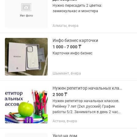
Нужно пересадить 2 цветка:
замиокулькас и монстера
Алматы, вчера
Инфо бизнес карточки
1 000 - 7 000 ₸
Карточки инфо бизнес
Шымкент, вчера
Нужен репетитор начальных классов
2 500 ₸
Нужен репетитор начальных классов.
Ребёнку 7 лет (2кл ,русский) График
работы 5/2. Заниматься в день 2 часа
стабильно Час времени 2500тг
Астана, вчера
Желательно проживающая(ий) рядом
с жк Жагалау-3.
Укол на дом