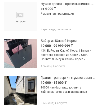
Нужно сделать презентационный рекламный буклет
от 4 000 ₸
Рекламная презентация
Караганда, позавчера
Байер из Южной Кореи
10 000 - 99 999 999 ₸
🇰🇷 Байер из Южной Кореи | Выкуп и
доставка товаров из Кореи и США
Привет! Я живу в Южной Корее и
помогаю с покупкой и доставкой
Алматы, 4 августа
товаров из Кореи и США в Казахстан и
страны СНГ 🌏 Я — закупщик...
Гранит транвертин жұмыстарын жасаймыз установка
10 000 - 15 000 ₸
10000 нан басталад дизаинге
байланысты бағасын шығарамыз
Шымкент, 4 августа