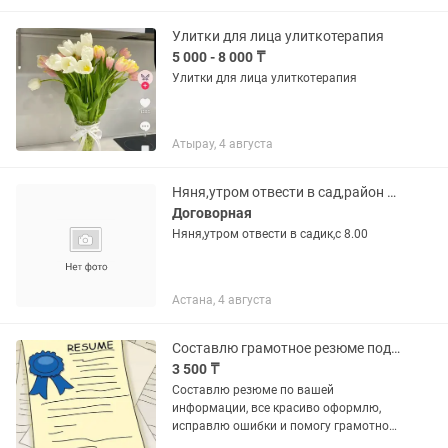
Улитки для лица улиткотерапия
5 000 - 8 000 ₸
Улитки для лица улиткотерапия
Атырау, 4 августа
Няня,утром отвести в сад,район Жагалау
Договорная
Няня,утром отвести в садик,с 8.00
Астана, 4 августа
Составлю грамотное резюме под вашу профессию
3 500 ₸
Составлю резюме по вашей
информации, все красиво оформлю,
исправлю ошибки и помогу грамотно
описать опыт работы. В итоге вы