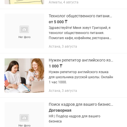
Алматы, 4 августа
получите готовое резюме в PDF и Word
(чтобы при необходимости вы могли...
Технолог общественного питания, ТТК, КБЖУ, рассчет себестоимости
от 5 000 ₸
Здравствуйте! Меня зовут Григорий, я
технолог общественного питания.
Помогаю кафе, кофейням, ресторанам
и доставкам оформить и
Астана, 3 августа
систематизировать меню. Что входит
в работу: ✔ Технико-технологические...
Нужен репетитор английского языка
1 000 ₸
Нужен репетитор английского языка
для школьника русской школы. Онлайн
1 час 1000.
Астана, 3 августа
Поиск кадров для вашего бизнеса/Рекрутер/HR
Договорная
HR | Подбор кадров для вашего
бизнеса