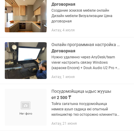
Договорная
Создание эскизов мебели онлайн
Дизайн мебели Визуализации Цена
договорная
Актау, 4 июля
Онлайн программная настройка звукового оборудования
Договорная
Нужно удаленно через AnyDesk/team
viever настроить связку Windows
(караоке Encore) + Douk Audio U2 Pro +
PreSonus 1818VSL по S/PDIF для
Актау, 1 июня
работы без задержки»
Посудомойщица ыдыс жуушы
от 2 500 ₸
Тойға сағатына посудомойшица
немесе ауыл садақа екі опытный
келіншектер тез осторожно клинингтан
тиімді баласына келісеміз
Актау, 21 июня