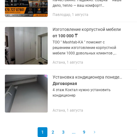
Качественно. Надёжно. Сварка — наше
дело, тепло — ваш комфорт!
Оказываем профессиональные услуги
Павлодар, 1 августа
по сварке и монтажу систем отопления
в Павлодаре и области. Наши...
Изготовление корпустной мебели
от 100 000 ₸
ТОО " Mashtab-KA " поможет с
решением изготовление корпустной
мебели 1000 довольных клиентов ,
быстрые сроки 24 месяца гарантии,
Астана, 1 августа
имеется рассрочка через Халык банк
Установка кондиционера понедельник
Договорная
4 этаж Коктал нужно установить
кондиционер
Астана, 1 августа
1
2
3
...
9