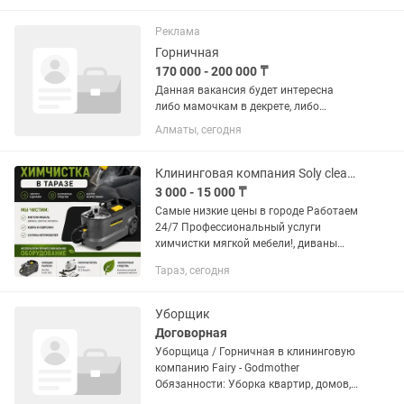
ищем ответственных, аккуратных и
обучаемых клинеров, которые любят...
Реклама
Горничная
170 000 - 200 000 ₸
Данная вакансия будет интересна
либо мамочкам в декрете, либо
пенсионерам. А также тем, кто
Алматы, сегодня
проживает рядом с указанными ниже
адресами. Вашим рабочим местом
будут являться квартиры находящиеся
Клининговая компания Soly cleaning Химчистка в Таразе
в...
3 000 - 15 000 ₸
Самые низкие цены в городе Работаем
24/7 Профессиональный услуги
химчистки мягкой мебели!, диваны
8000-15000 тг кресла 2000-5000тг
Тараз, сегодня
матрасы5000-10000 тг ковров кв м
400тг ковролин кв м...
Уборщик
Договорная
Уборщица / Горничная в клининговую
компанию Fairy - Godmother
Обязанности: Уборка квартир, домов,
офисов и коммерческих помещений.