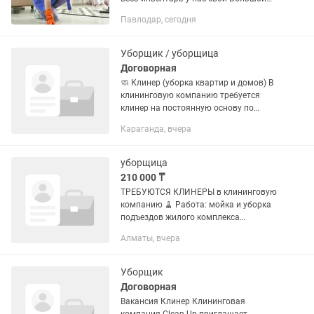
опыт работы. Генеральная уборка
Павлодар, сегодня
Поддерживающая После ремонта
После квартирантов После ЧП Мытьё...
Уборщик / уборщица
Договорная
🧼 Клинер (уборка квартир и домов) В
клининговую компанию требуется
клинер на постоянную основу по
обговариваемому графику. 💰 Условия
Караганда, вчера
оплаты: •Оклад: среднем выходит от
10000-20000 тг за одну уборку...
уборщица
210 000 ₸
ТРЕБУЮТСЯ КЛИНЕРЫ в клининговую
компанию 🧹 Работа: мойка и уборка
подъездов жилого комплекса
Зарплата: от 210 000 тг + возможны
Алматы, вчера
подработки График: с 08:00 до 16:30
Адрес: ул. Райымбека 162 (ЖК...
Уборщик
Договорная
Вакансия Клинер Клининговая