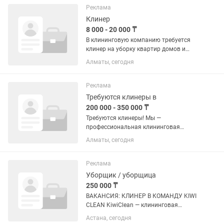
смены (день в день) 🕒 График:
Реклама
гибкий...
Клинер
8 000 - 20 000 ₸
В клининговую компанию требуется
клинер на уборку квартир домов и
Офисов. - Оплата Ежедневная. -
Алматы, сегодня
Плавающий график. - Возможно
совмещения. Требуется как с опытом,
так рассмотрим и без...
Реклама
Требуются клинеры в
200 000 - 350 000 ₸
Требуются клинеры! Мы —
профессиональная клининговая
компания ищем ответственных
Алматы, сегодня
сотрудников для уборки домов и
квартир. Условия: •Без опыта работы
— проводим обучение. •Гибкий график:
Реклама
5/2, 2/2 или...
Уборщик / уборщица
250 000 ₸
ВАКАНСИЯ: КЛИНЕР В КОМАНДУ KIWI
CLEAN KiwiClean — клининговая
компания с высокими стандартами
Астана, сегодня
сервиса. Мы расширяем команду и