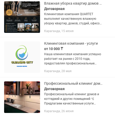
Влажная уборка квартир домов помещений Пәтер үй нысан тазалау
Договорная
Клининговая компания QUARTET
выполняет качественную влажную
уборку квартир, домов, студий, офисов
и коммерческих помещений в
Караганда, 15 июня
Караганде, Темиртау и Сарани.
Клининговая компания QUARTET
Қарағанды,...
Клининговая компания - услуги
от 10 000 ₸
Наша клининговая компания успешно
работает на рынке с 2010 года,
предоставляя профессиональные
услуги по уборке коммерческих и
Караганда, 28 мая
производственных объектов. За годы
работы мы накопили значительный
опыт...
Профессиональный клининг домов, квартир, коттеджей PRO CLEAN LAB
Договорная
Профессиональный клининг домов и
коттеджей и других помещений 🫧
Предлагаем качественные услуги
клининговой компании: ✔ Генеральная
Караганда, 26 июня
уборка ✔ Уборка после ремонта ✔