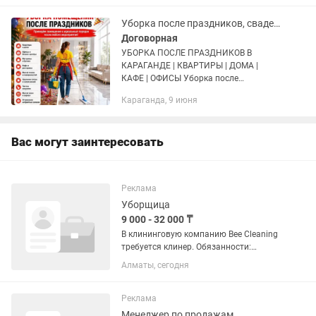
Поддерживающая уборка ✔ Уборка...
Уборка после праздников, свадеб, мероприятий, клининг, низкие цены
Договорная
УБОРКА ПОСЛЕ ПРАЗДНИКОВ В
КАРАГАНДЕ | КВАРТИРЫ | ДОМА |
КАФЕ | ОФИСЫ Уборка после
праздников Караганда | После
Караганда, 9 июня
мероприятий | Клининг квартир и
помещений После праздника хочется
отдыхать, а не...
Вас могут заинтересовать
Реклама
Уборщица
9 000 - 32 000 ₸
В клининговую компанию Bee Cleaning
требуется клинер. Обязанности:
Генеральная уборка помещений.
Алматы, сегодня
Уборка после ремонта. Влажная
уборка офисных помещений.
Требования: Свободное владение
Реклама
русским...
Менеджер по продажам