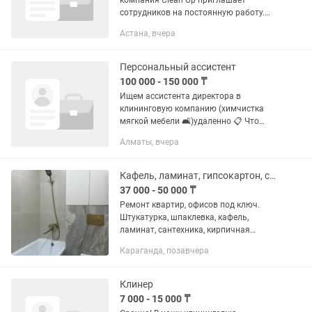
компания Clean Up приглашает
сотрудников на постоянную работу.
Обязанности Уборка квартир домов
Астана, вчера
офисов и коммерческих помещений
Генеральная уборка Уборка после...
Персональный ассистент
100 000 - 150 000 ₸
Ищем ассистента директора в
клининговую компанию (химчистка
мягкой мебели 🛋️)удаленно 📋 Что
нужно уметь: Свободно владеть
Алматы, вчера
русским языком. — Владеть: Google
Sheets, Excel, amoCRM, Kaspi, 2ГИС, , ,...
Кафель, ламинат, гипсокартон, сантехника
37 000 - 50 000 ₸
Ремонт квартир, офисов под ключ.
Штукатурка, шпаклевка, кафель,
ламинат, сантехника, кирпичная
кладка, кровельные работы и т.д. Цена
Караганда, позавчера
договорная. После капитального
ремонта предоставляем БЕСПЛАТНО...
Клинер
7 000 - 15 000 ₸