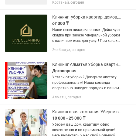
Костанай, сегодня
Генеральная и поддерживающая
уборка. Мытье окон (при...
Клининг -уборка квартир, домов, коттеджей,офисов, подъездов
от 300 ₸
Наши цены ниже рыночных. Действует
скидка при заказе генеральной уборки
с наличием всех доп услуг! При заказе
генеральной уборки - МЫТЬЁ
Экибастуз, сегодня
МИКРОВОЛНОВКИ И ВЫТЯЖКИ В
ПОДАРОК!!!Наши услуги от трехсот...
Клининг Алматы! Уборка квартир, домов! Клининговые услуги компания
Договорная
Устали от уборки? Доверьте чистоту
профессионалам! Наша команда
оперативно наведет порядок в вашем
доме, офисе или на производстве.
Алматы, сегодня
Работаем без выходных и праздников.
Что мы убираем: • Квартиры,...
Клининговая компания Уберем ваш дом
10 000 - 25 000 ₸
Уберем ваш дом, квартиру, офис
качественно и по приемлемой цене!
Весь инвентарь у нас свой Большой