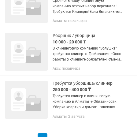
Срочно! В нашу клининговую
компанию открыт набор персонала!
Требуются Клинеры! Если Вы активны,
полны сил, без вредных привычек и
Алматы, позавчера
готовы работать - пишите нам,
присылайте резюме! Условия
работы:...
Уборщик / уборщица
10 000 - 20 000 ₸
В клининговую компанию “Золушка”
требуется клинер 🔹 Требования: •Опыт
работы в клининге обязателен •Умение
качественно убирать: •квартиры, дома,
Аксу, позавчера
коттеджи •объекты после ремонта
•подъезды...
Требуется уборщица/клиннер
250 000 - 400 000 ₸
Требуется клинер в клининговую
компанию в Алматы 🔸️Обязанности:
Уборка квартир и домов: - влажная -
генеральная - после ремонта
Алматы, 2 августа
🔸️Требование: - Пунктуальность,
ответственность, умение работать в...