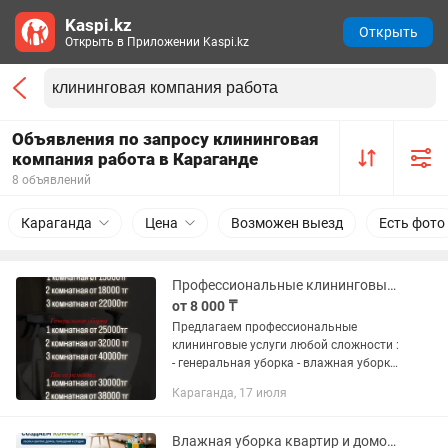
Kaspi.kz
Открыть
Открыть в Приложении Kaspi.kz
Объявления по запросу клининговая
компания работа в Караганде
8 объявлений
Караганда
Цена
Возможен выезд
Есть фото
Профессиональные клининговые услуги
от 8 000 ₸
Предлагаем профессиональные
клининговые услуги любой сложности :
- генеральная уборка - влажная уборка
- уборка после ремонта - уборка
Караганда, 17 июля
квартир, домов и офисных помещений.
- мытье окон и балкона....
Влажная уборка квартир и домов Пәтер мен үйді ылғалды тазалау