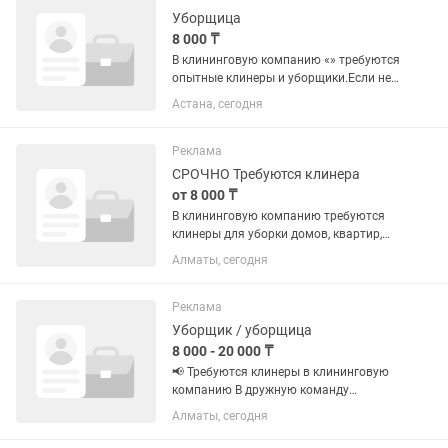
Уборщица
8 000 ₸
В клининговую компанию «» требуются
опытные клинеры и уборщики.Если нет
опыта научим.Главное
Астана, сегодня
добросовестность и
стрессоустойчивость.Зп зависит от
объема работы,начинается от
Реклама
8к(условно влажная...
СРОЧНО Требуются клинера
от 8 000 ₸
В клининговую компанию требуются
клинеры для уборки домов, квартир,
офисов. Оплата ЕЖЕДНЕВНАЯ. График
Алматы, сегодня
работы плавающий, ХОРОШО
ГОВОРЯЩИЕ на русском языке. От
8000 в день
Реклама
Уборщик / уборщица
8 000 - 20 000 ₸
📢 Требуются клинеры в клининговую
компанию В дружную команду
требуются сотрудники для уборки
Алматы, сегодня
квартир, домов и офисов. 💰 Оплата:
ежедневная, выдаётся сразу после