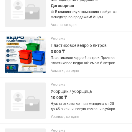
Договорная
🚀 В клининговую компанию требуется
менеджер по продажам! Ищем
активного, амбициозного и
Астана, сегодня
нацеленного на результат
специалиста, который хочет хорошо
зарабатывать и развиваться в сфере
Реклама
продаж. 📍...
Пластиковое ведро 6 литров
3 000 ₸
Пластиковое ведро 6 литров Прочное
пластиковое ведро объемом 6 литров.
Подходит для уборки, мытья полов,
Алматы, сегодня
хозяйственных и бытовых работ. ✅
Качественный пластик ✅ Удобная
ручка ✅ Легко моется ✅...
Реклама
Уборщик / уборщица
10 000 ₸
Нужна ответственная женщина от 25
до 45 в клининговую компанию,уборка
квартир,не суточные,на постоянной
Уральск, сегодня
основе,на подработку на выходные не
берем,уборка генеральная и после
ремонта,оплата сразу на...
Реклама