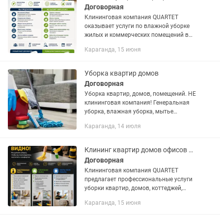
Договорная
Клининговая компания QUARTET
оказывает услуги по влажной уборке
жилых и коммерческих помещений в
Караганде, Темиртау и Сарани.
Караганда, 15 июня
Клининговая компания QUARTET
Қарағанды, Теміртау және Саран
қалаларында...
Уборка квартир домов
Договорная
Уборка квартир, домов, помещений. НЕ
клининговая компания! Генеральная
уборка, влажная уборка, мытье
бытовой техники( плита, холодильник,
Караганда, 14 июля
вытяжка и.т.д) Цена НЕ за кв²м или
количество комнат. Цена...
Клининг квартир домов офисов Пәтер үй кеңсе тазалау
Договорная
Клининговая компания QUARTET
предлагает профессиональные услуги
уборки квартир, домов, коттеджей,
офисов и коммерческих помещений в
Караганда, 15 июня
Караганде, Темиртау и Сарани.
Клининговая компания QUARTET...