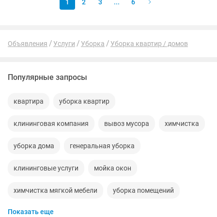
1
2
3
...
6
Объявления
Услуги
Уборка
Уборка квартир / домов
Популярные запросы
квартира
уборка квартир
клининговая компания
вывоз мусора
химчистка
уборка дома
генеральная уборка
клининговые услуги
мойка окон
химчистка мягкой мебели
уборка помещений
Показать еще
мытье окон
клининг
клининговые