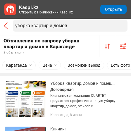
Kaspi.kz
Открыть
Открыть в Приложении Kaspi.kz
Объявления по запросу уборка
квартир и домов в Караганде
3 объявления
Караганда
Цена
Возможен выезд
Есть фото
Уборка квартир, домов и помещений От 500 /м Караганда
Договорная
Клининговая компания QUARTET
предлагает профессиональную уборку
квартир, домов, офисов и
коммерческих помещений в Караганде.
Караганда, 8 июня
Выполняем: • Влажную уборку — от 500
тг/м2 • Генеральную уборку — от 950...
Клининг