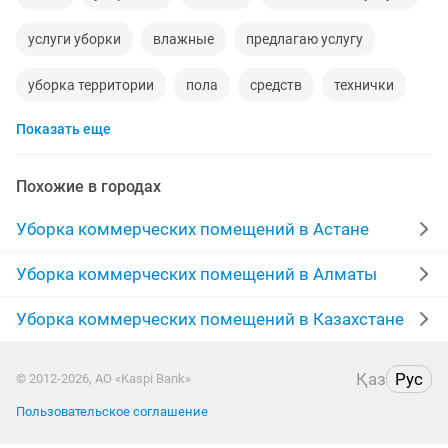
услуги уборки
влажные
предлагаю услугу
уборка территории
пола
средств
технички
Показать еще
клининговая компания
клининг
окно
комнаты
клининг уборка помещений
Похожие в городах
генеральный
уборщица техничка
строительная
Уборка коммерческих помещений в Астане
клининга
ежедневны
клининговый компания
Уборка коммерческих помещений в Алматы
клининговые компания
уборка в офис
Уборка коммерческих помещений в Казахстане
влажная генеральная уборка
клининговые
Қаз
Рус
© 2012-2026, АО «Kaspi Bank»
услуги по уборке
клининговая
Пользовательское соглашение