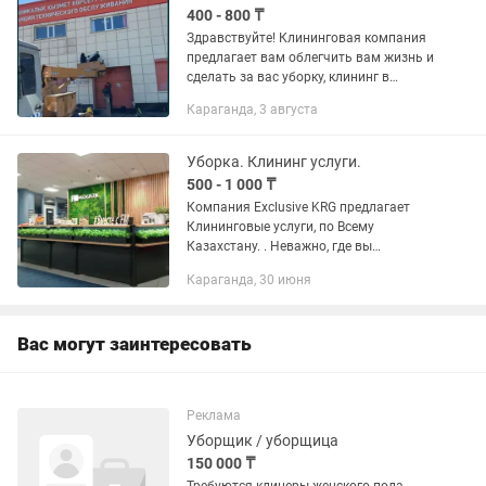
400 - 800 ₸
Здравствуйте! Клининговая компания
предлагает вам облегчить вам жизнь и
сделать за вас уборку, клининг в
квартире,дома,коттеджей,паркинг,
Караганда, 3 августа
подъездов,заводов.коммерческих
помещений. Выполняем все виды...
Уборка. Клининг услуги.
500 - 1 000 ₸
Компания Exclusive KRG предлагает
Клининговые услуги, по Всему
Казахстану. . Неважно, где вы
находитесь, чистота и порядок - это
Караганда, 30 июня
одни из главных факторов для
создания комфортной атмосферы.
Сегодня...
Вас могут заинтересовать
Реклама
Уборщик / уборщица
150 000 ₸