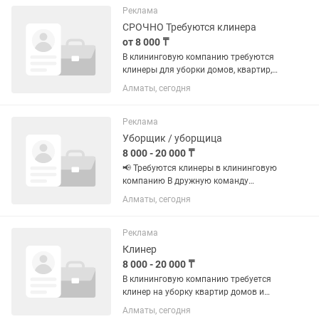
паркета и ковров. 2.Очистка...
Реклама
СРОЧНО Требуются клинера
от 8 000 ₸
В клининговую компанию требуются
клинеры для уборки домов, квартир,
офисов. Оплата ЕЖЕДНЕВНАЯ. График
Алматы, сегодня
работы плавающий, ХОРОШО
ГОВОРЯЩИЕ на русском языке. От
8000 в день
Реклама
Уборщик / уборщица
8 000 - 20 000 ₸
📢 Требуются клинеры в клининговую
компанию В дружную команду
требуются сотрудники для уборки
Алматы, сегодня
квартир, домов и офисов. 💰 Оплата:
ежедневная, выдаётся сразу после
смены (день в день) 🕒 График:
Реклама
гибкий...
Клинер
8 000 - 20 000 ₸
В клининговую компанию требуется
клинер на уборку квартир домов и
Офисов. - Оплата Ежедневная. -
Алматы, сегодня
Плавающий график. - Возможно