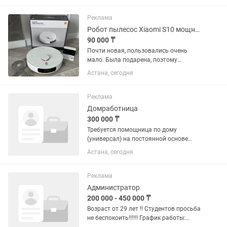
совмещения. Требуется как с опытом,
так рассмотрим и без...
Реклама
Робот пылесос Xiaomi S10 мощная, многофунк-ная модель 4000 Па, лазерная.
90 000 ₸
Почти новая, пользовались очень
мало. Была подарена, поэтому
продается. Состояние отличное.
Астана, сегодня
Xiaomi S10+ — мощная,
многофункциональная модель:
4000 Па, лазерная навигация, двойное
Реклама
давление при мытье,...
Домработница
300 000 ₸
Требуется помощница по дому
(универсал) на постоянной основе
График: 5 дней в неделю, с 10:00 до
Астана, сегодня
18:00 Обязанности: •уборка квартиры
(60 кв.м); •глажка; •приготовление
вкусной домашней...
Реклама
Администратор
200 000 - 450 000 ₸
Возраст от 29 лет ‼️ Студентов просьба
не беспокоить‼️‼️‼️ График работы: