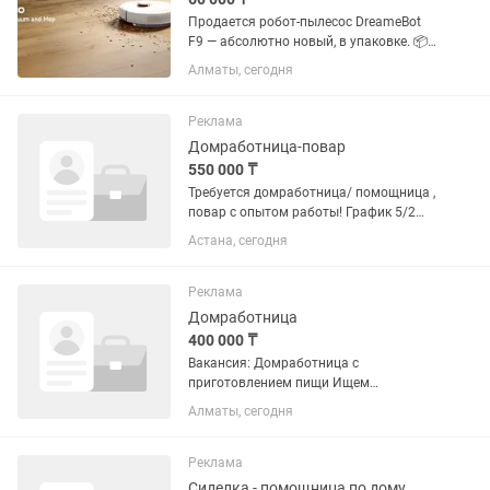
Продается робот-пылесос DreameBot
F9 — абсолютно новый, в упаковке. 📦
Состояние: новый, не использовался 🔋
Алматы, сегодня
Мощный аккумулятор, длительное
время работы 🧠 Умная навигация и
построение карты помещения 📱...
Реклама
Домработница-повар
550 000 ₸
Требуется домработница/ помощница ,
повар с опытом работы! График 5/2
или 6/1 выходной вт, пт. В день 20000
Астана, сегодня
тг. Обязанности: — уборка дома (2-х
комнатная квартира, 80 кв.м.) —
готовка домашней еды...
Реклама
Домработница
400 000 ₸
Вакансия: Домработница с
приготовлением пищи Ищем
домработницу для постоянной работы
Алматы, сегодня
в семье. Обязанности: •Уборка
квартиры •Стирка и глажка одежды
•Поддержание порядка в доме и в
Реклама
шкафах...
Сиделка - помощница по дому