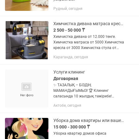
Рудный, сегодня
Химчистка дивана матраса кресла стула ковролина мебели
2 500 - 50 000 ₸
Химчистка дивана от 12.000 тенге.
Химчистка матраса от 5000 Химчистка
кресла от 3000 Химчистка стула от
1000 Так же занимаемся уборкой
Караганда, сегодня
квартир/домов и коммерческих
помещений За год,одно помещение...
Услуги клининг
Договорная
✨ ТАЗАЛЫҚ – БІЗДІҢ
МАМАНДЫҒЫМЫЗ! 🏆 Клининг
саласында 10 жылдық тәжірибе!
Үйіңізді, кеңсеңізді немесе
Актобе, сегодня
коммерциялық нысаныңызды
тазалаймыз. ✅ Генералды тазалау ✅
Күнделікті тазалау ✅ Кеңсе...
Уборка дома квартиры или вашего помещения
15 000 - 300 000 ₸
Уборка квартир домов офиса