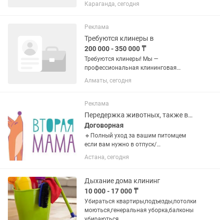
сутками можно из дому местами
Караганда, сегодня
работать, 24/7 на телефоне и решение
всех вопросов связанных с
квартирами Проживание строго...
Реклама
Требуются клинеры в
200 000 - 350 000 ₸
Требуются клинеры! Мы —
профессиональная клининговая
компания ищем ответственных
Алматы, сегодня
сотрудников для уборки домов и
квартир. Условия: •Без опыта работы
— проводим обучение. •Гибкий график:
Реклама
5/2, 2/2 или...
Передержка животных, также выезд на дом
Договорная
🔹Полный уход за вашим питомцем
если вам нужно в отпуск/
командировку.Кошка,кот, собаки мини-
Астана, сегодня
породы, средние породы. Также имею
опыт передержки рептилий:
хамелеон,ящерицы,змеи. Грызуны:...
Дыхание дома клининг
10 000 - 17 000 ₸
Убираться квартиры,подъезды,потолки
моються,генеральная уборка,балконы
убираються