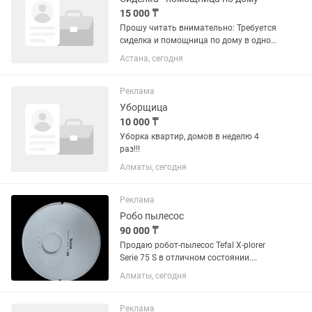
15 000 ₸
Прошу читать внимательно: Требуется
сиделка и помощница по дому в одном
лице! Обязанности: уход за бабушкой-
Астана, сегодня
75 лет, после инсульта (смена
подгузников, кормление, прогулка,
прием лекарств, измерение...
Реклама
Уборщица
10 000 ₸
Уборка квартир, домов в неделю 4
раз!!!
Алматы, сегодня
Реклама
Робо пылесос
90 000 ₸
Продаю робот-пылесос Tefal X-plorer
Serie 75 S в отличном состоянии.
Использовался всего 4-5 раз, почти как
Алматы, сегодня
новый! Все работает идеально,
внешний вид — как с магазина. В
комплекте есть оригинальная...
Реклама