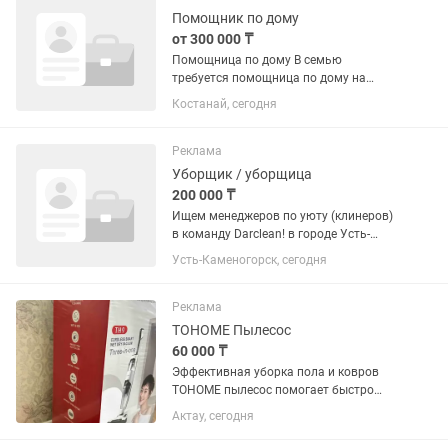
Помощник по дому
от 300 000 ₸
Помощница по дому В семью
требуется помощница по дому на
постоянную работу. Обязанности: •
Костанай, сегодня
Комплексная уборка трехкомнатной
квартиры (120 кв. м). • Поддержание
чистоты и порядка. • Стирка,...
Реклама
Уборщик / уборщица
200 000 ₸
Ищем менеджеров по уюту (клинеров)
в команду Darclean! в городе Усть-
Каменогорск Вы любите чистоту и
Усть-Каменогорск, сегодня
хотите работать в стабильной
компании с профессиональным
оборудованием? Мы расширяем штат
Реклама
и ищем...
TOHOME Пылесос
60 000 ₸
Эффективная уборка пола и ковров
TOHOME пылесос помогает быстро
удалить пыль, песок, волосы, шерсть
Актау, сегодня
животных и мелкий мусор с любых
поверхностей — ламината, плитки,