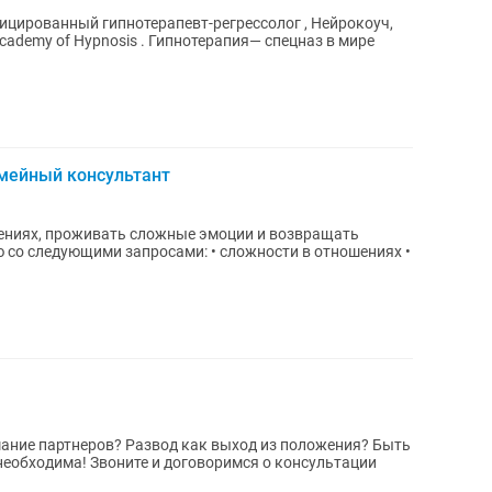
фицированный гипнотерапевт-регрессолог , Нейрокоуч,
. Гипнoтеpaпия— cпeцнaз в мире
емейный консультант
ениях, проживать сложные эмоции и возвращать
ание партнеров? Развод как выход из положения? Быть
еобходима! Звоните и договоримся о консультации