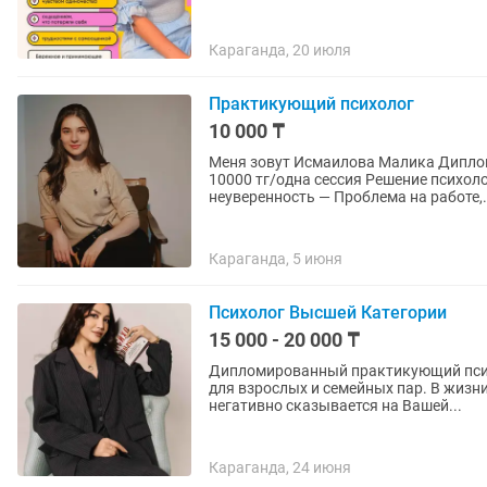
Караганда, 20 июля
Практикующий психолог
10 000 ₸
Меня зовут Исмаилова Малика Дипломированный психолог. Выпускница Каргу им. Букетова
10000 тг/одна сессия Решение психологических трудностей — Низкая самооценка,
неуверенность — Проблема на работе,.
Караганда, 5 июня
Психолог Высшей Категории
15 000 - 20 000 ₸
Дипломированный практикующий психо
для взрослых и семейных пар. В жизн
негативно сказывается на Вашей...
Караганда, 24 июня