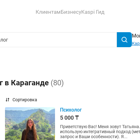
Клиентам
Бизнесу
Kaspi Гид
Мой
Кар
г в Караганде
(80)
Сортировка
Психолог
5 000 ₸
Приветствую Вас! Меня зовут Татьяна.
использую интегративный подход (ме
запрос и Ваши особенности). Я...