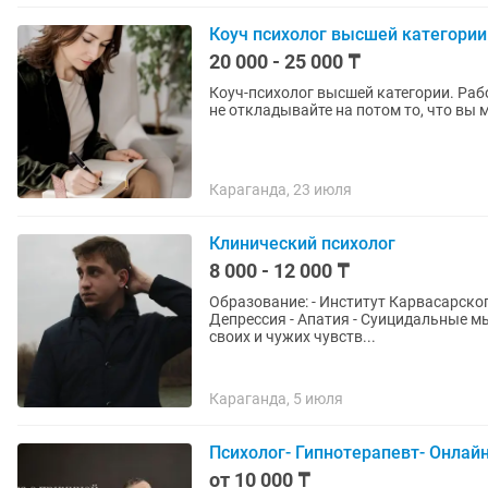
Коуч психолог высшей категории
20 000 - 25 000 ₸
Коуч-психолог высшей категории. Рабо
не откладывайте на потом то, что вы 
Караганда, 23 июля
Клинический психолог
8 000 - 12 000 ₸
Образование: - Институт Карвасарского - Московский институт психоанализа С чем работаю: -
Депрессия - Апатия - Суицидальные м
своих и чужих чувств...
Караганда, 5 июля
Психолог- Гипнотерапевт- Онлай
от 10 000 ₸