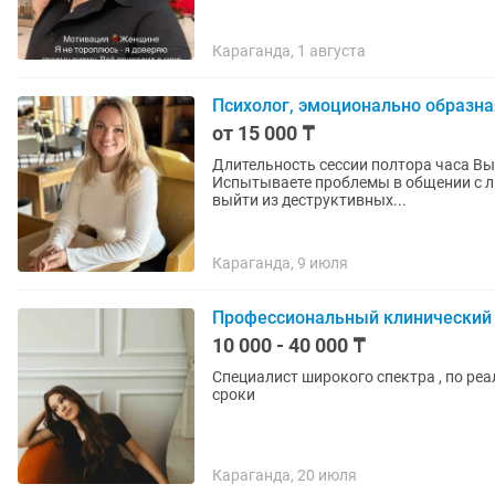
Караганда, 1 августа
Психолог, эмоционально образна
от 15 000 ₸
Длительность сессии полтора часа Вы можете обратиться ко мне по следующим запросам:
Испытываете проблемы в общении с людьми Испытываете любовную зависимос
выйти из деструктивных...
Караганда, 9 июля
Профессиональный клинический 
10 000 - 40 000 ₸
Специалист широкого спектра , по ре
сроки
Караганда, 20 июля