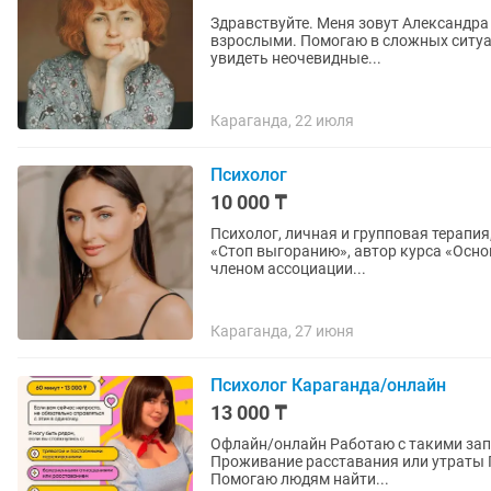
Здравствуйте. Меня зовут Александра
взрослыми. Помогаю в сложных ситуациях и тупиках: ▪️ посмотреть на проблему со стороны ▪️
увидеть неочевидные...
Караганда, 22 июля
Психолог
10 000 ₸
Психолог, личная и групповая терапия
«Стоп выгоранию», автор курса «Осн
членом ассоциации...
Караганда, 27 июня
Психолог Караганда/онлайн
13 000 ₸
Офлайн/онлайн Работаю с такими запросами как: Тревога, нестабильность Самореализация
Проживание расставания или утраты Проживание кризиса П
Помогаю людям найти...