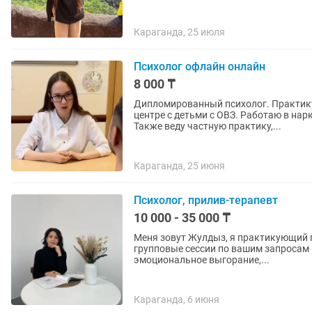
Караганда, 25 июля
Психолог офлайн онлайн
8 000 ₸
Дипломированный психолог. Практику
центре с детьми с ОВЗ. Работаю в нар
Также веду частную практику,...
Караганда, 25 июня
Психолог, прилив-терапевт
10 000 - 35 000 ₸
Меня зовут Жулдыз, я практикующий психолог, прили
групповые сессии по вашим запросам 
эмоциональное выгорание,...
Караганда, 6 июня