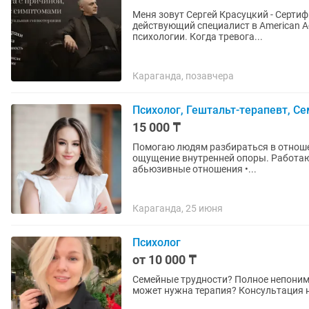
Меня зовут Сергей Красуцкий - Серти
действующий специалист в American Academy of Hypnosis 
психолoгии. Когда тревога...
Караганда, позавчера
Психолог, Гештальт-терапевт, С
15 000 ₸
Помогаю людям разбираться в отнош
ощущение внутренней опоры. Работаю со следующими запросами: • сложности в отношениях •
абьюзивные отношения •...
Караганда, 25 июня
Психолог
от 10 000 ₸
Семейные трудности? Полное непоним
может нужна терапия? Консультация н