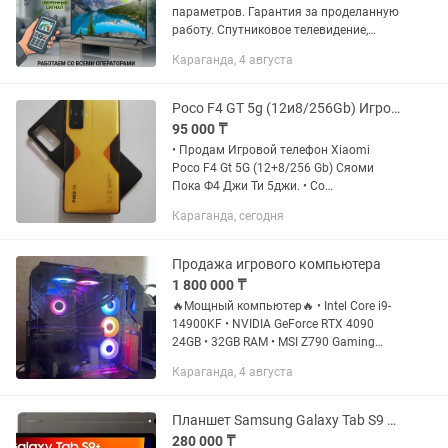
параметров. Гарантия за проделанную
работу. Спутниковое телевидение,
эфирное цифровое телевидение,
Караганда, 4 августа
кабельное ТВ, интернет ТВ. Настройка
wifi, установка приставок ТВ....
Poco F4 GT 5g (12и8/256Gb) Игровой телефон Пока Ф4 ДжиТи Xiaomi
95 000 ₸
• Продам Игровой телефон Xiaomi
Poco F4 Gt 5G (12+8/256 Gb) Сяоми
Пока Ф4 Джи Ти 5джи. • Со
стереозвуком, с курками триггерами
Караганда, сегодня
очень удобно подходят для игр. • Без
комплекта. • Процессор: Мощный...
Продажа игрового компьютера
1 800 000 ₸
🔥Мощный компьютер🔥 • Intel Core i9-
14900KF • NVIDIA GeForce RTX 4090
24GB • 32GB RAM • MSI Z790 Gaming
Plus WIFI • SSD 2TB • СЖО Arctic Liquid
Караганда, 4 августа
Freezer III Pro 360 В...
Планшет Samsung Galaxy Tab S9 plus
280 000 ₸