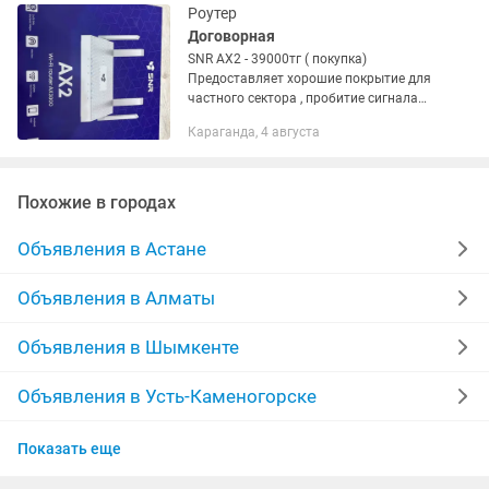
Роутер
Договорная
SNR AX2 - 39000тг ( покупка)
Предоставляет хорошие покрытие для
частного сектора , пробитие сигнала
через стены . 2 диапазона ( 2.4Ггц и
Караганда, 4 августа
5Ггц ) . Поддерживает скорость свыше
100Мбит/с и поддерживает...
Похожие в городах
Объявления в Астане
Объявления в Алматы
Объявления в Шымкенте
Объявления в Усть-Каменогорске
Объявления в Актобе
Показать еще