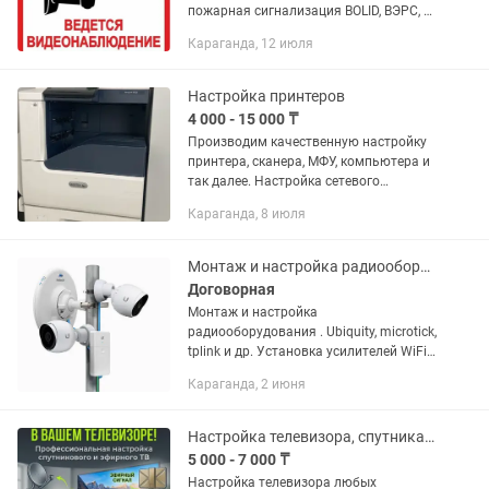
пожарная сигнализация BOLID, ВЭРС, и
другие производители, беспроводные
Караганда, 12 июля
по радиоканалу, GSM.
Видеонаблюдение IP, аналоговое,
удаленный доступ...
Настройка принтеров
4 000 - 15 000 ₸
Производим качественную настройку
принтера, сканера, МФУ, компьютера и
так далее. Настройка сетевого
принтера. Настройка по WIFI.
Караганда, 8 июля
Удаленная настройка.
Монтаж и настройка радиооборудования
Договорная
Монтаж и настройка
радиооборудования . Ubiquity, microtick,
tplink и др. Установка усилителей WiFi
и мобильной сети.
Караганда, 2 июня
Настройка телевизора, спутника, отау тв, эфирного тв
5 000 - 7 000 ₸
Настройка телевизора любых