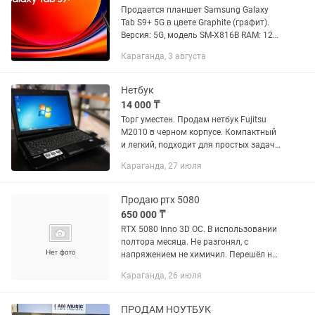
Продается планшет Samsung Galaxy
Tab S9+ 5G в цвете Graphite (графит).
Версия: 5G, модель SM-X816B RAM: 12
ГБ, Память: 256 ГБ Экран: 12.4"
Караганда, 3 августа
Dynamic AMOLED 2X, 120 Гц Защита:
IP68 (вода /...
Нетбук
14 000 ₸
Торг уместен. Продам нетбук Fujitsu
M2010 в черном корпусе. Компактный
и легкий, подходит для простых задач,
работы с документами. Работает от
Караганда, 27 июля
сети. HDD - 240G - Windows 7. Могу
установить и Linux...
Продаю ртх 5080
650 000 ₸
RTX 5080 Inno 3D OC. В использовании
полтора месяца. Не разгонял, с
напряжением не химичил. Перешёл на
ноутбук , работа. ПК продал по
Караганда, 26 июля
запчастям, имеется материнка Асус
туф B850 Plus wifi gaiming....
ПРОДАМ НОУТБУК