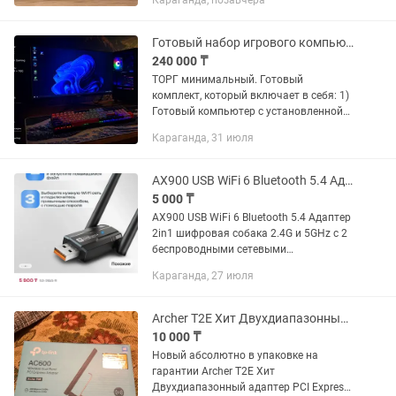
Караганда, позавчера
установленным Windows 11.
Присутствует слот М2 для установки
дополнительного...
Готовый набор игрового компьютера монитора, периферии и адаптера WIFI
240 000 ₸
ТОРГ минимальный. Готовый
комплект, который включает в себя: 1)
Готовый компьютер с установленной
Windows 11 с отключенной
Караганда, 31 июля
телеметрией, которую можно
включить в меню пуска. 2) Монитор
SANC M2442PH...
AX900 USB WiFi 6 Bluetooth 5.4 Адаптер 2in1 шифровая собака 2.4G и 5GHz с 2
5 000 ₸
AX900 USB WiFi 6 Bluetooth 5.4 Адаптер
2in1 шифровая собака 2.4G и 5GHz с 2
беспроводными сетевыми
приемниками антенны 5dbi для
Караганда, 27 июля
Windows 10/11
Archer T2E Хит Двухдиапазонный адаптер PCI Express с поддержкой WiFi AC600
10 000 ₸
Новый абсолютно в упаковке на
гарантии Archer T2E Хит
Двухдиапазонный адаптер PCI Express