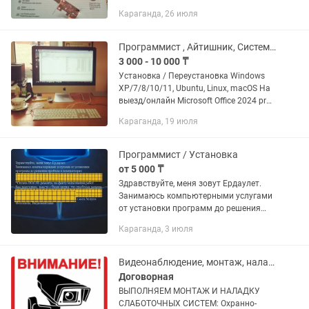
с поддержкой Wi‑Fi AC600 Wi-Fi для
Караганда, 26 июля
любых задач Archer T2E позволяет
создать на компьютере
двухдиапазонный...
Программист , Айтишник, Системный администратор
3 000 - 10 000 ₸
Установка / Переустановка Windows
ХР/7/8/10/11, Ubuntu, Linux, macOS На
выезд/онлайн Microsoft Office 2024 pro
+лицензия. 24/7 на связи Неважно из
Караганда, 19 июля
какого ты города, могу удаленно
решить любые...
Программист / Установка
от 5 000 ₸
Здрaвствуйтe, меня зовут Ердаулет.
Занимаюсь компьютерными услугами
от уcтaнoвки прогpамм до решения
проблем в компьютерах Оплата
Караганда, 3 июля
ПОСЛЕ ремонта, по факту выполнения
работ. Всё показываю, вместе с...
Видеонаблюдение, монтаж, наладка
Договорная
ВЫПОЛНЯЕМ МОНТАЖ И НАЛАДКУ
СЛАБОТОЧНЫХ СИСТЕМ: Охранно-