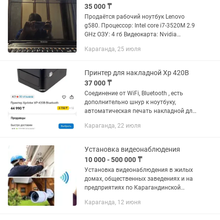
35 000 ₸
Продаётся рабочий ноутбук Lenovo
g580. Процессор: Intel core i7-3520M 2.9
GHz ОЗУ: 4 гб Видеокарта: Nvidia
GeForce 610M HHD: 1000 гб. В
Караганда, 25 июля
комплекте только зарядка к нему.
Продаётся из-за...
Принтер для накладной Xp 420B
37 000 ₸
Соединение от WiFi, Bluetooth , есть
дополнительно шнур к ноутбуку,
автоматическая печать накладной для
Каспий, легко в обслуживании,к
Караганда, 22 июля
принтеру приложу ленту
приблизительно 250 наклеек, можно...
Установка видеонаблюдения
10 000 - 500 000 ₸
Установка видеонаблюдения в жилых
домах, общественных заведениях и на
предприятиях по Карагандинской
области в кратчайшие сроки.
Караганда, 12 июня
Подберем оборудование под ваши
нужды и бюджет от проверенных...