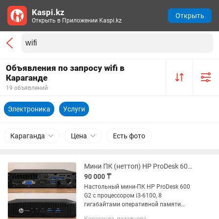
Kaspi.kz
Открыть
Открыть в Приложении Kaspi.kz
Объявления по запросу wifi в
Караганде
19 объявлений
Электроника
Услуги
Караганда
Цена
Есть фото
Мини ПК (неттоп) HP ProDesk 600 G2 DM (WiFi Bluetooth)
90 000 ₸
Настольный мини-ПК HP ProDesk 600
G2 с процессором i3-6100, 8
гигабайтами оперативной памяти
(4х2), SSD на 120 гигабайт с