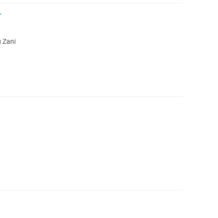
г
 Zani