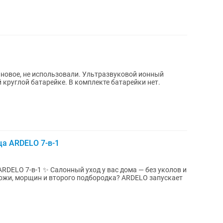
 новое, не использовали. Ультразвуковой ионный
 круглой батарейке. В комплекте батарейки нет.
а ARDELO 7-в-1
DELO 7-в-1 ✨ Салонный уход у вас дома — без уколов и
кожи, морщин и второго подбородка? ARDELO запускает