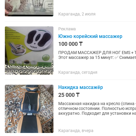
Караганда, 2 июля
Реклама
Южно корейский массажер
100 000 ₸
ПРОДАМ МАССАЖЕР ДЛЯ НОГ EMS + ТУРМАЛИН Устали ноги после рабо
Этот массажер за 15 минут: ✅ Снимает
кровообращение ✅ Убирает отеки стоп 
Караганда, сегодня
Накидка массажёр
25 000 ₸
Массажная накидка на кресло (спина
отличном состоянии. Полностью испра
аккуратно. Подходит для установки на
Караганда, вчера