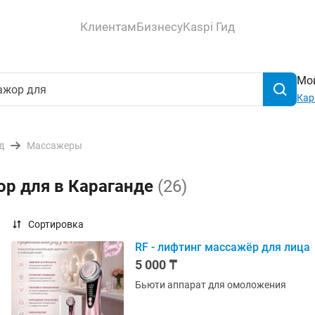
Клиентам
Бизнесу
Kaspi Гид
Мой
Кар
д
Массажеры
ор для в Караганде
(26)
Сортировка
RF - лифтинг массажёр для лица
5 000 ₸
Бьюти аппарат для омоложения