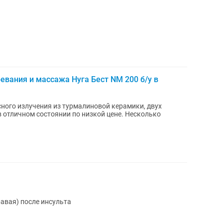
евания и массажа Нуга Бест NM 200 б/у в
ого излучения из турмалиновой керамики, двух
 отличном состоянии по низкой цене. Несколько
равая) после инсульта