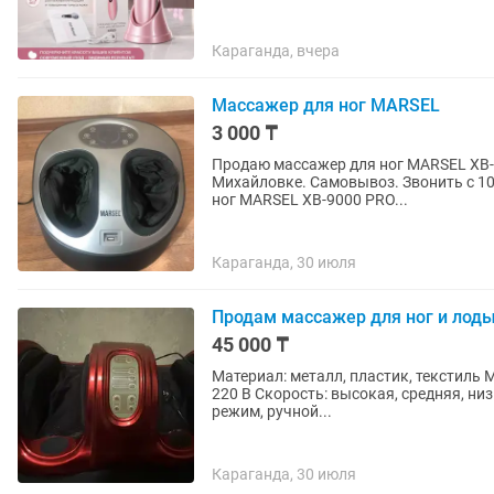
Караганда, вчера
Массажер для ног MARSEL
3 000 ₸
Продаю массажер для ног MARSEL XB-
Михайловке. Самовывоз. Звонить с 10:00 до 22:00. Подробные характ
ног MARSEL XB-9000 PRO...
Караганда, 30 июля
Продам массажер для ног и лод
45 000 ₸
Материал: металл, пластик, текстиль Мощность: 40 Вт Размер: 57 х 25 х 32 см Работает от сети
220 В Скорость: высокая, средняя, н
режим, ручной...
Караганда, 30 июля