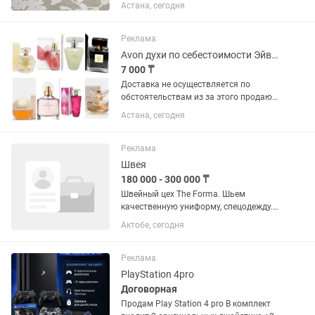
Plus Premium на целый год в придачу!
Астана, сегодня
🔥 Главное: PS5 НЕ НУЖНА! Благодаря
облачному стримингу играете сразу —
нужен только Wi-Fi....
Реклама
Avon духи по себестоимости Эйвон
7 000 ₸
Доставка не осуществляется по
обстоятельствам из за этого продаю
по себестоимости. Таких цен нигде нет,
Астана, сегодня
успейте дёшево купить новый,
оригинал духи Цены разные на каждый
аромат, у каждого парфюма...
Реклама
Швея
180 000 - 300 000 ₸
Швейный цех The Forma. Шьем
качественную униформу, спецодежду.
Нам нужны швеи только с опытом
Актобе, сегодня
работы. Важно чтобы швея умела
шить ровные аккуратные строчки.
Работаете под руководством
Реклама
технолога,...
PlayStation 4pro
Договорная
Продам Play Station 4 pro В комплект