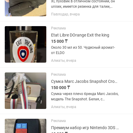
XL пуховик в отличном состоянии, он
unisex, имеется резинка для талии,
носили не много. Есть карманы внутри.
Павлодар, вчера
Торг
Реклама
Etat Libre DOrange Exit the king
15 000 ₸
Около 30 мл из 50. Чудесный аромат-
от ELDO
Алматы, вчера
Реклама
Сумка Marc Jacobs Snapshot Crossbody
150 000 ₸
Сумка через плечо бренда Marc Jacobs,
модель The Snapshot. Белая, с
красными и синими элементами. Кожа,
Алматы, вчера
с золотистым металлическим
логотипом. Прорезной карман сзади.
Застежка на молнии сверху,...
Реклама
Премиум набор игр Nintendo 3DS / DS 23 игры фирменный чехол