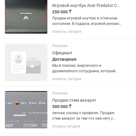
Игровой ноутбук Acer Predator Core i7
250 000 ₸
Продам игровой ноутбук в отличном
состояние. В подарок, игровой рюкзак,
игровая мышь. Основные
Алматы, сегодня
характеристики: Производитель: Acer
Модель: Predator PH315-51-78NP
Процессор: intel Core...
Реклама
Официант
Договорная
Мы в поисках энергичного и
дружелюбного сотрудника, который
станет частью нашей команды!
Алматы, сегодня
Обязанности: Приветствие гостей и
помощь в выборе блюд и напитков.
Прием заказов и передача их на...
Реклама
Продаю стим аккаунт
500 000 ₸
личная ссылка к профилю. Продаю
стим аккаунт за тем что уже нету у
самого тяги и интереса к играм. На
Атырау, сегодня
аккаунте числится 198 игр которые
были куплены, есть еще +- 10 игр