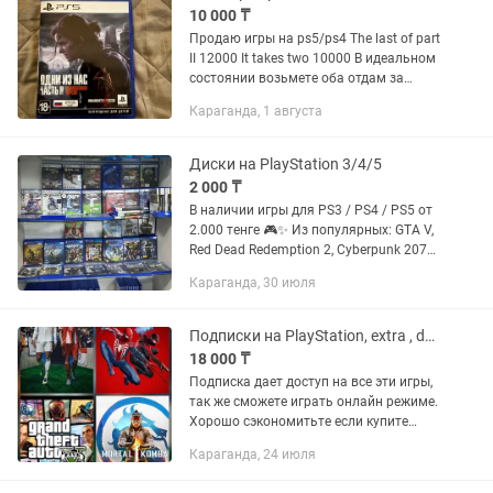
10 000 ₸
Продаю игры на ps5/ps4 The last of part
II 12000 It takes two 10000 В идеальном
состоянии возьмете оба отдам за
20000 Рассмотрю обмен
Караганда, 1 августа
Диски на PlayStation 3/4/5
2 000 ₸
В наличии игры для PS3 / PS4 / PS5 от
2.000 тенге 🎮✨ Из популярных: GTA V,
Red Dead Redemption 2, Cyberpunk 2077,
God of War, The Last of Us, Uncharted,
Караганда, 30 июля
Spider-Man, Mortal Kombat, Call of Duty,
Far...
Подписки на PlayStation, extra , deluxe Ps5 Ps4
18 000 ₸
Подписка дает доступ на все эти игры,
так же сможете играть онлайн режиме.
Хорошо сэкономитьте если купите
подписку. Mortal Kombat 1, Cyberpunk
Караганда, 24 июля
2077, Marvel Spider-Man (2018), Spider
Man 2, (2023)...