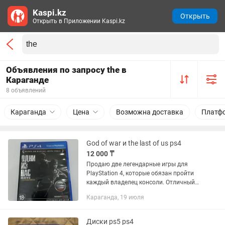
Kaspi.kz
Открыть
Открыть в Приложении Kaspi.kz
Объявления по запросу the в
Караганде
8 объявлений
Караганда
Цена
Возможна доставка
Платф
God of war и the last of us ps4
12 000 ₸
Продаю две легендарные игры для
PlayStation 4, которые обязан пройти
каждый владелец консоли. Отличный
стартовый набор или мощное
Караганда, 19 июля
пополнение в коллекцию! God of War
5000тг — грандиозное приключение...
Диски ps5 ps4