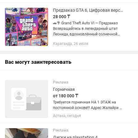
ниндзя Шреддер Ревендж Legacy...
Предзаказ GTA 6, Цифровая версия! Standart/Ultimate Edition
28 000 ₸
🚗🌴 Grand Theft Auto VI — Предзаказ
Возвращайтесь в легендарный штат
Леонида, вдохновлённый солнечной
Флоридой. Вас ждёт самый
Караганда, 26 июля
масштабный открытый мир в истории
Rockstar Games, захватывающий...
Вас могут заинтересовать
Реклама
Горничная
от 180 000 ₸
Требуется горничная НА 1 ЭТАЖ на
постоянной основе!!! Адрес Жалайри 8
отель The One Astana График 2/2 с
Астана, сегодня
08:00-20:00 Обязанности: Уборка
ресторана, террасы, сан узел, 1 этаж
Поддержание чистоты в...
Реклама
Диски на playstation 4