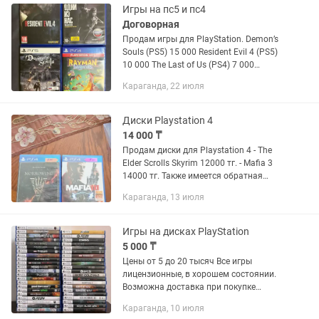
Игры на пс5 и пс4
Договорная
Продам игры для PlayStation. Demon’s
Souls (PS5) 15 000 Resident Evil 4 (PS5)
10 000 The Last of Us (PS4) 7 000
Rayman Legends (PS4) 10 000 Все диски
Караганда, 22 июля
в отличном состоянии, без царапин.
Demon’s...
Диски Playstation 4
14 000 ₸
Продам диски для Playstation 4 - The
Elder Scrolls Skyrim 12000 тг. - Mafia 3
14000 тг. Также имеется обратная
совместимость с Playstation 5
Караганда, 13 июля
Игры на дисках PlayStation
5 000 ₸
Цены от 5 до 20 тысяч Все игры
лицензионные, в хорошем состоянии.
Возможна доставка при покупке
нескольких игр. Mutant Ninja Turtles:
Караганда, 10 июля
Shredder’s Revenge → Черепашки-