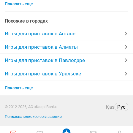
Показать еще
диски ps
игры ps
игры ps5
playstation игры
сега
пс
world of tanks
диски playstation
Похожие в городах
ps 4 игры
ps 5
playstation 5
sony playstation 4
Игры для приставок в Астане
ps5
диски ps5
игры пс4
игры xbox
Игры для приставок в Алматы
диски с играми
5 1
Игры для приставок в Павлодаре
Игры для приставок в Уральске
Игры для приставок в Петропавловске
Показать еще
Игры для приставок в Казахстане
Қаз
Рус
© 2012-2026, АО «Kaspi Bank»
Пользовательское соглашение