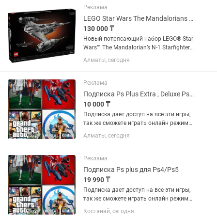
которые являются F2P. Топ игр...
Реклама
LEGO Star Wars The Mandalorians N-1 Starfighter ( 75442 )
130 000 ₸
Новый потрясающий набор LEGO® Star
Wars™ The Mandalorian’s N-1 Starfighter™
#75442 Набор выиграл в конкурсе,
Алматы, сегодня
вскрыт организатором для проверки.
Но сами пакеты с деталями все на
месте и не вскрыты -...
Реклама
Подписка Ps Plus Extra , Deluxe Ps4/Ps5
10 000 ₸
Подписка дает доступ на все эти игры,
так же сможете играть онлайн режиме.
Хорошо сэкономитьте если купите
Алматы, сегодня
подписку. Mortal Kombat 1, Cyberpunk
2077, Marvel Spider-Man (2018), Miles
Morales (2020)...
Реклама
Подписка Ps plus для Ps4/Ps5
19 990 ₸
Подписка дает доступ на все эти игры,
так же сможете играть онлайн режиме.
Хорошо сэкономитьте если купите
Костанай, сегодня
подписку. Mortal Kombat 1, Cyberpunk