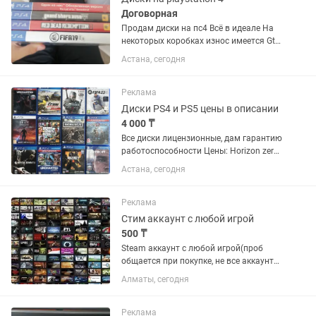
Договорная
Продам диски на пс4 Всё в идеале На
некоторых коробках износ имеется Gta
5-9000 Rdr2-11000 Fifa 19-5000 The last
Астана, сегодня
of us 1-8000 Торг Писать на
Реклама
Диски PS4 и PS5 цены в описании
4 000 ₸
Все диски лицензионные, дам гарантию
работоспособности Цены: Horizon zero
dawn -4000 FIFA 21 -6000 FIFA 22 пс5
Астана, сегодня
-7000 FIFA 23 пс5 - 9000 FC 24 пс5 -
10000 Control Контроль - 8500 Call of
duty Black...
Реклама
Стим аккаунт с любой игрой
500 ₸
Steam аккаунт с любой игрой(проб
общается при покупке, не все аккаунты
по 500) Легит ! АККАУНТЫ НЕ ОБЩИЕ ,
Алматы, сегодня
ЛИЧНЫЕ С Steam Guard ! Есть гарантия
ПОЖИЗНЕННО,если что то случится то
поменяю аккаунт...
Реклама