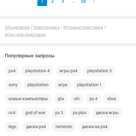
1
2
3
...
28
Объявления
Электроника
Игровые приставки
Игры для приставок
Популярные запросы
ps4
playstation 4
игры ps4
playstation 3
sony
playstation
игра
playstation 1
новые компьютеры
gta
ufc
ps 4
xbox
пс4
god of war
ps 3
ps plus
диски игры
lego
диски ps4
nintendo
диски на ps4