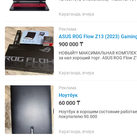
2050 ·...
Караганда, вчера
Реклама
ASUS ROG Flow Z13 (2023) Gaming
900 000 ₸
НОВЫЙ!!! МАКСИМАЛЬНАЯ КОМПЛЕКТАЦИЯ!!! Возможен обмен на ноутбук с вашей доплатой,
за нал хороший торг. ASUS ROG Flow Z13 (2023) Gaming Laptop Tablet Экран - ROG Nebula 13,4"
QHD+ 16:10 (2560 x...
Караганда, вчера
Реклама
Ноутбук
60 000 ₸
Ноутбук в хорошем состояние работае
покупателю 90.000
Караганда, вчера