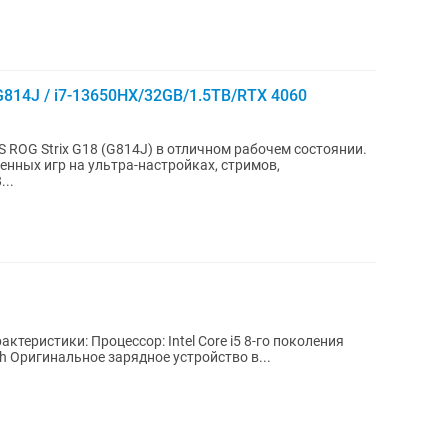
G814J / i7-13650HX/32GB/1.5TB/RTX 4060
ROG Strix G18 (G814J) в отличном рабочем состоянии.
нных игр на ультра-настройках, стримов,
..
Экран: 15.6” Веб-камера, Wi-Fi, Bluetooth Оригинальное зарядное устройство в...