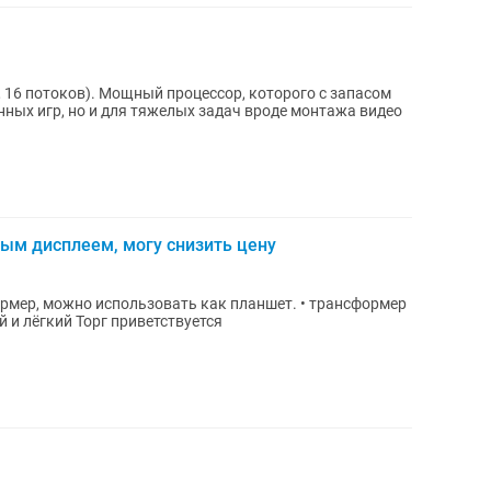
, 16 потоков). Мощный процессор, которого с запасом
нных игр, но и для тяжелых задач вроде монтажа видео
ным дисплеем, могу снизить цену
ожно использовать как планшет. • трансформер
(2-в-1) • сенсорный экран • компактный и лёгкий Торг приветствуется