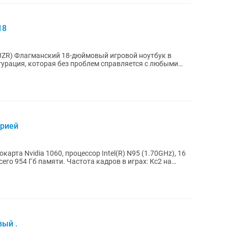
18
4JZR) Флагманский 18-дюймовый игровой ноутбук в
урация, которая без проблем справляется с любыми
ирией
арта Nvidia 1060, процессор Intel(R) N95 (1.70GHz), 16
его 954 Гб памяти. Частота кадров в играх: Кс2 на
вый .