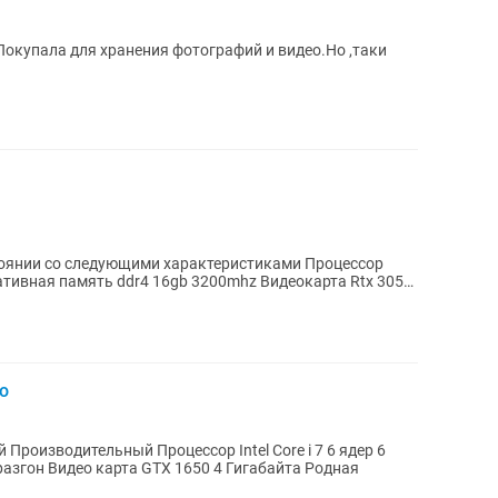
Покупала для хранения фотографий и видео.Но ,таки
ии со следующими характеристиками Процессор
амять ddr4 16gb 3200mhz Видеокарта Rtx 3050
о