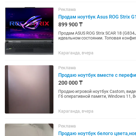
Реклама
Продам ноутбук Asus ROG Strix G
899 900 ₸
Продам ASUS ROG Strix SCAR 18 (G83
идеальном состоянии. Топовая конфиг
современными играми на...
Караганда, вчера
Реклама
Продаю ноутбук вместе с переф
200 000 ₸
Продаю игровой ноутбук Castom, видеок
Гб оперативной памяти, Windows 11, Вс
средних настройках...
Караганда, вчера
Реклама
Продаю ноутбук белого цвета,но