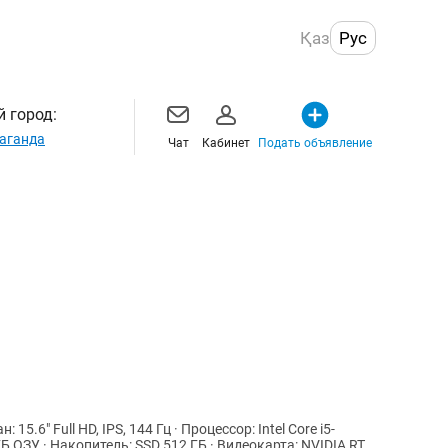
Қаз
Рус
 город:
аганда
Чат
Кабинет
Подать объявление
ГБ ОЗУ · Накопитель: SSD 512 ГБ · Видеокарта: NVIDIA RTX