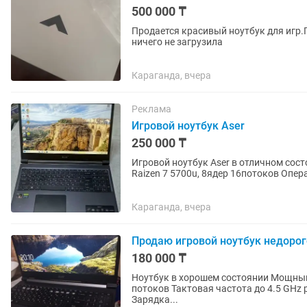
500 000 ₸
Продается красивый ноутбук для игр.
ничего не загрузила
Караганда, вчера
Реклама
Игровой ноутбук Aser
250 000 ₸
Игровой ноутбук Aser в отличном состоян
Raizen 7 5700u, 8ядер 16потоков Оперативная п
4gb 15,6 Full HD 144 Ghz...
Караганда, вчера
Продаю игровой ноутбук недорог
180 000 ₸
Ноутбук в хорошем состоянии Мощный Производительный Процессор Intel Core i 7 6 ядер 6
потоков Тактовая частота до 4.5 GHz разгон Видео карта GTX 1650 4 Гигабайта Родная
Зарядка...