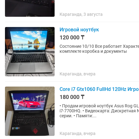
Караганда, 3 августа
Игровой ноутбук
120 000 ₸
Состояние 10/10 Все работает Характеристики -intel n 95 -gtx1060 (6gb) Ozu 16 gb Ssd 512 В
комплекте коробка и документы
Караганда, вчера
Core i7 Gtx1060 FullHd 120Hz Игр
180 000 ₸
• Продам игровой ноутбук Asus Rog GL503VM. Характеристики ноутбука: • Проце
i7-7700HQ. • Видеокарта: Дискретная Nvidia Geforce GTX 1060 Мощнее чем Gtx 1050 и 1650
серии. • Памяти:...
Караганда, вчера