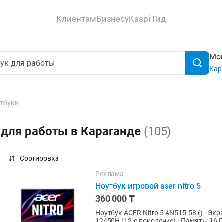
Клиентам
Бизнесу
Kaspi Гид
Мой
Кар
тбуки
 для работы в Караганде
(105)
Сортировка
Реклама
Ноутбук игровой aser nitro 5
360 000 ₸
Ноутбук ACER Nitro 5 AN515-58 () · Экран: 15.6" Full HD, IPS, 144 Гц · Процессор: Intel Core i5-
12450H (12-е поколение) · Память: 16 