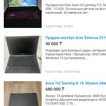
Продам ноутбук Asus tuf gaming f15. 
SSD - 512Gb. Остальные детали на фот
нареканий. Из минусов нет...
Караганда, вчера
Продам ноутбук Acer Extensa 251
40 000 ₸
Подойдет для базовых задач: интернет
Характеристики: •Процессор: Intel Cele
Windows 10 (установлена,...
Караганда, позавчера
Asus Tuf Gaming A 18. Можно об
680 000 ₸
Экран: 18 дюймов Процессор: AMD Ryzen 7 260 Встроенная графика: AMD Radeon 780M
Graphics Дискретная видеокарта: NVIDIA GeForce RTX 5060 Laptop GPU Оперативная память: 16
ГБ DDR5 SSD: 2 ТБ ...