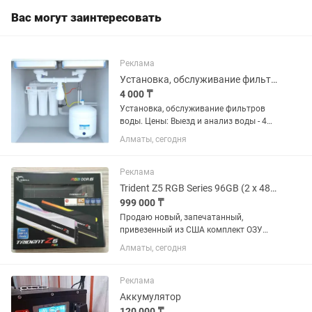
Вас могут заинтересовать
Реклама
Установка, обслуживание фильтров воды.
4 000 ₸
Установка, обслуживание фильтров
воды. Цены: Выезд и анализ воды - 4
000 Установка трехступенчатого
Алматы, сегодня
фильтра - 8 000 Установка фильтра
типа осмос -12 000 - 14 000 Замена
картриджей - 2000 за...
Реклама
Trident Z5 RGB Series 96GB (2 x 48GB) PC RAM DDR5 6400 Новый
999 000 ₸
Продаю новый, запечатанный,
привезенный из США комплект ОЗУ
ДДР5. Торг возможен серьезным
Алматы, сегодня
покупателям. Пожизненная гарантия
от G. Skill Хватайте пока цена еще
дальше не выросла! DDR5 6400 (PC5...
Реклама
Аккумулятор
120 000 ₸