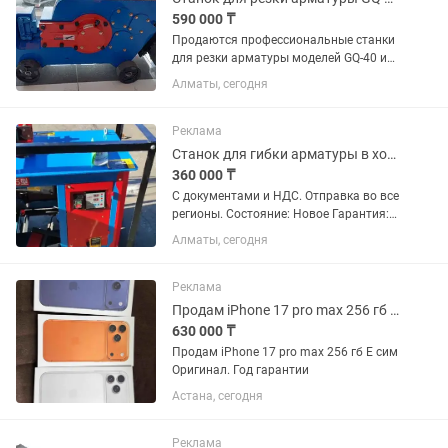
590 000 ₸
Продаются профессиональные станки
для резки арматуры моделей GQ-40 и
GQ-50 на напряжение 380V. Состояние:
Алматы, сегодня
новое Гарантия: есть Толщина реза:
GQ-40 — до 32 мм GQ-50 — до 40 мм
Назначение: быстрая и...
Реклама
Станок для гибки арматуры в хомут GF-25
360 000 ₸
С документами и НДС. Отправка во все
регионы. Состояние: Новое Гарантия:
Да Отправка: по всему Казахстану,
Алматы, сегодня
возможен самовывоз Станок для
гибки арматуры в хомут GF-25 (с
цифровым управлением) GF-25...
Реклама
Продам iPhone 17 pro max 256 гб Е сим
630 000 ₸
Продам iPhone 17 pro max 256 гб Е сим
Оригинал. Год гарантии
Астана, сегодня
Реклама