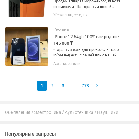
Продам аппарат мороженого, вместе
со смесями . На гарантии новый
практически не пользуюсь. Продаю
Жезказган, сегодня
так как нет возможности работать в
связи с переездом
Реклама
IPhone 12 64gb 100% все родное Рассрочка 0 0 12
145 000 ₸
• гарантия есть для проверки • Trade-
in(обмен) есть с вашей или с нашей
доплатой Наш адрес: Г.Астана Ул
Астана, сегодня
Жанкент 96 Брайт Маркет для точной
информации напишите на График
работы с 10:00 до 00;00...
1
2
3
...
778
Объявления
Электроника
Аудиотехника
Наушники
Популярные запросы