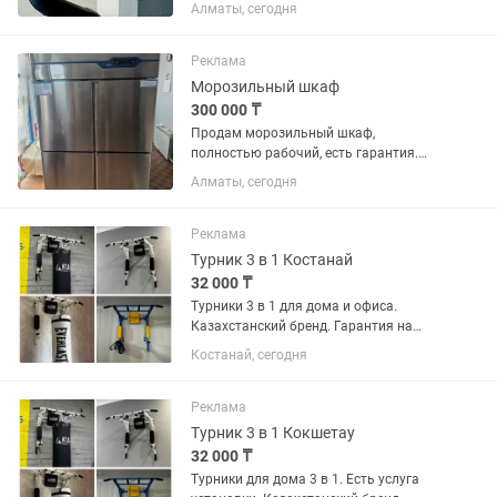
производство: Россия, Германия)
Алматы, сегодня
Гарантия от 10 лет. Выезд и доставка
бесплатная! Рады также предложить
услуги монтажа и демонтажа подключ!
Реклама
Морозильный шкаф
300 000 ₸
Продам морозильный шкаф,
полностью рабочий, есть гарантия.
Характеристики: Модель: FRX-F-4
Алматы, сегодня
Объем: 870 л Количество дверей: 4
Габариты: 1200 × 700 × 1970 мм
Напряжение: 220 В Частота: 50...
Реклама
Турник 3 в 1 Костанай
32 000 ₸
Турники 3 в 1 для дома и офиса.
Казахстанский бренд. Гарантия на
турник 7 лет. Есть услуга установки.
Костанай, сегодня
Реклама
Турник 3 в 1 Кокшетау
32 000 ₸
Турники для дома 3 в 1. Есть услуга