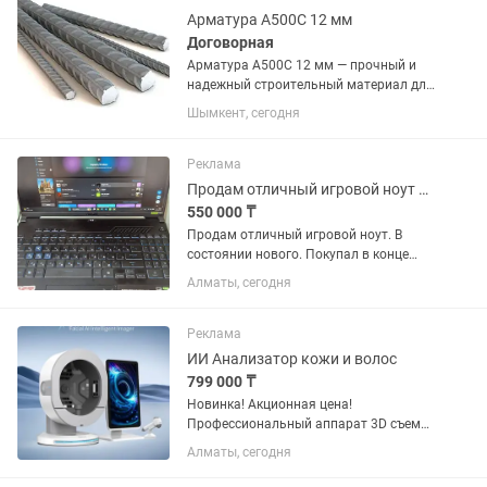
Арматура А500С 12 мм
Договорная
Арматура А500С 12 мм — прочный и
надежный строительный материал для
армирования фундаментов, плит
Шымкент, сегодня
перекрытия, колонн и других
железобетонных конструкций. ✅
Диаметр: 12 мм ✅ Класс прочности:
Реклама
А500С ✅...
Продам отличный игровой ноут 144hz ASUS TUF A16
550 000 ₸
Продам отличный игровой ноут. В
состоянии нового. Покупал в конце
апреля, чек имеется. На гарантии +
Алматы, сегодня
сервис +. Без царапин и повреждений.
Характеристики на фото. Отдам
подставку с обдувом. Комплект...
Реклама
ИИ Анализатор кожи и волос
799 000 ₸
Новинка! Акционная цена!
Профессиональный аппарат 3D съемки
для диагностики кожи и волос с
Алматы, сегодня
технологией искусственного
интеллекта с полным анализом и