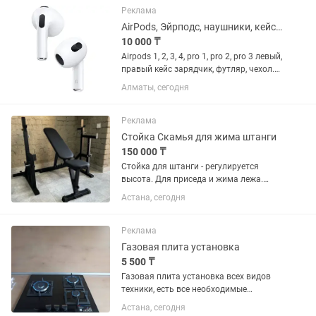
готовыми рекомендациями по уходу и
Реклама
восстановлению...
AirPods, Эйрподс, наушники, кейс, футляр, чехол
10 000 ₸
Airpods 1, 2, 3, 4, pro 1, pro 2, pro 3 левый,
правый кейс зарядчик, футляр, чехол.
модели; A1531, А2031, А2084, А2564,,
Алматы, сегодня
если потеряли один наушник то можно
подключить отдельно, если только...
Реклама
Стойка Скамья для жима штанги
150 000 ₸
Стойка для штанги - регулируется
высота. Для приседа и жима лежа.
Скамья , регулируется под углами
Астана, сегодня
наклоны. Доставка бесплатно.
Гарантия. Казахстанский бренд KUAT
TURNIKKZ
Реклама
Газовая плита установка
5 500 ₸
Газовая плита установка всех видов
техники, есть все необходимые
материалы с собой, замена форсунки
Астана, сегодня
жеклер , установка шланга , демонтаж,