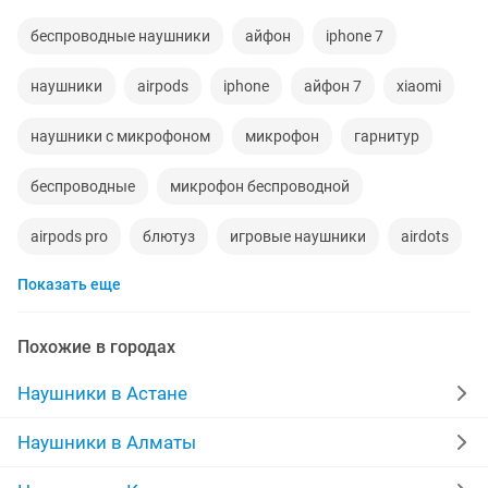
беспроводные наушники
айфон
iphone 7
наушники
airpods
iphone
айфон 7
xiaomi
наушники с микрофоном
микрофон
гарнитур
беспроводные
микрофон беспроводной
airpods pro
блютуз
игровые наушники
airdots
Показать еще
новые наушники
новые iphone
блютуз наушники
airpods 3
jbl
стерео
айрподс
Похожие в городах
samsung наушники
redmi
apple
айфон 10
Наушники в Астане
xiaomi redmi
bluetooth наушники
Наушники в Алматы
хорошем состоянии
кейс airpods