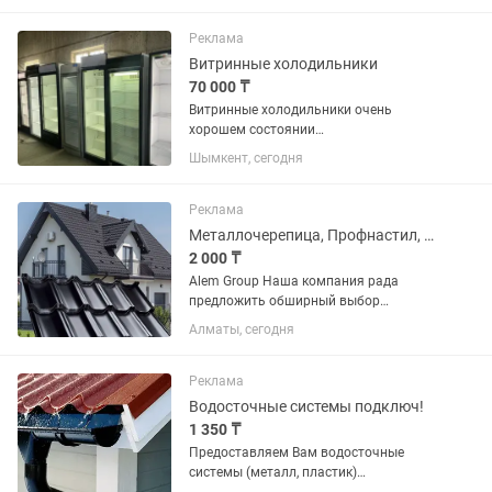
установка варочной панели,вытяжек,
стиральная машина,...
Реклама
Витринные холодильники
70 000 ₸
Витринные холодильники очень
хорошем состоянии
качественныеТурецкие,Российский с
Шымкент, сегодня
гарантии цены от 70тыс до 150тыс
Реклама
Металлочерепица, Профнастил, Штакетник, Водосточная система, Сайдинг
2 000 ₸
Alem Group Наша компания рада
предложить обширный выбор
металлопроката! Вся продукция
Алматы, сегодня
полностью отвечает установленным
стандартам качества! Предлагаем
следующий ассортимент кровельных...
Реклама
Водосточные системы подключ!
1 350 ₸
Предоставляем Вам водосточные
системы (металл, пластик)