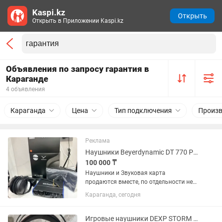
Kaspi.kz
Открыть
Открыть в Приложении Kaspi.kz
Объявления по запросу гарантия в
Караганде
4 объявления
Караганда
Цена
Тип подключения
Произв
Реклама
Наушники Beyerdynamic DT 770 Pro Limited(250 Ом) и Звуковая карта studio24c
100 000 ₸
Наушники и Звуковая карта
продаются вместе, по отдельности не
продаю! Наушники Beyerdynamic DT
Караганда, сегодня
770 Pro Limited Edition 250 Ом Черного
цвета, витой кабель, при
необходимости до 2-3 метров тянется...
Игровые наушники DEXP STORM Pro