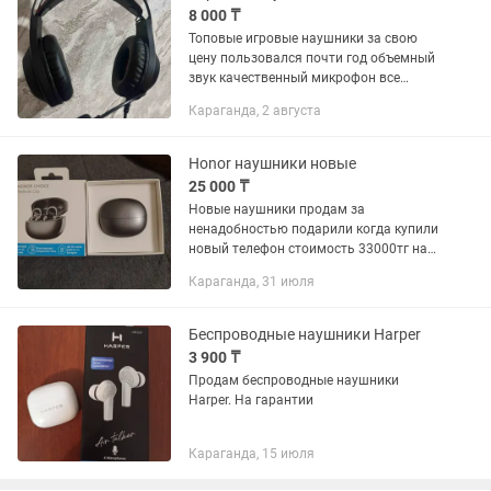
8 000 ₸
Топовые игровые наушники за свою
цену пользовался почти год объемный
звук качественный микрофон все
работает в идеале есть один минус
Караганда, 2 августа
перестала работать подсветка по
бокам но на работу никак не...
Honor наушники новые
25 000 ₸
Новые наушники продам за
ненадобностью подарили когда купили
новый телефон стоимость 33000тг на
гарантии пишите поторгуемся
Караганда, 31 июля
Беспроводные наушники Harper
3 900 ₸
Продам беспроводные наушники
Harper. На гарантии
Караганда, 15 июля