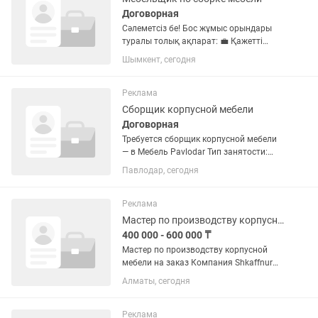
Договорная
Сәлеметсіз бе! Бос жұмыс орындары
туралы толық ақпарат: 💼 Қажетті
мамандар: Жұмсақ жиһаз қаптаушы
Шымкент, сегодня
Қаңқа жасаушы Қаптаушы
(Упаковщик) 💵 Жалақы мен шарттар:
💰 Айлық табыс: 250 000 – 600 000
Реклама
теңге...
Сборщик корпусной мебели
Договорная
Требуется сборщик корпусной мебели
— в Мебель Pavlodar Тип занятости:
свободный график Кто нам нужен
Павлодар, сегодня
Ответственный и аккуратный сборщик
корпусной мебели без вредных
привычек. Твоя зона...
Реклама
Мастер по производству корпусной мебели
400 000 - 600 000 ₸
Мастер по производству корпусной
мебели на заказ Компания Shkaffnur
(20 лет на рынке) приглашает в
Алматы, сегодня
команду опытных мастеров по
производству корпусной мебели. Если
вы хотите работать в стабильной...
Реклама