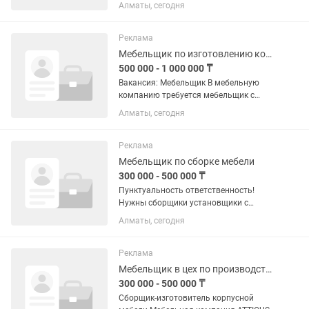
требуются мебельщики Требования:
Алматы, сегодня
Умение работать в команде , Работа от
распила до установки; Работа на
мебельных станках (все станки...
Реклама
Мебельщик по изготовлению корпусной мебели
500 000 - 1 000 000 ₸
Вакансия: Мебельщик В мебельную
компанию требуется мебельщик с
опытом работы. Обязанности:
Алматы, сегодня
•Изготовление и сборка корпусной
мебели. •Монтаж мебели на объекте.
•Работа с ЛДСП, МДФ, шпоном и...
Реклама
Мебельщик по сборке мебели
300 000 - 500 000 ₸
Пунктуальность ответственность!
Нужны сборщики установщики с
опытом и без зп 300,000-500,000
Алматы, сегодня
Реклама
Мебельщик в цех по производству корпусной мебели
300 000 - 500 000 ₸
Сборщик-изготовитель корпусной