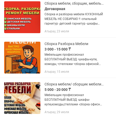
Сборка мебели, сборщик, мебельщик
Договорная
Сборка и разборка мебели КУХОННЫЙ
МЕБЕЛЬ НЕ СОБИРАЮ ‼️ -спальный
гарнитур -детский гарнитур -шкафы
(купе) и.т.п Инструменты есть
Атырау, 23 июля
(перфоратор, шуруповерт,лобзик и.т.п)
Оплата наличный и безналичный...
Сборка Разборка Мебели
3 000 - 15 000 ₸
Мебельщик профессионал
БЕСПЛАТНЫЙ ВЫЕЗД •шкафы-купе,
комоды, •стеллажи •сборка офисной
мебели •гостинные; •сборка кухни
Атырау, 15 июля
любой сложности, •сборка, кровати,
диванов, •спальни, •сборка мебели в...
Сборка мебели/ сборщик мебели / сборка
5 000 - 20 000 ₸
Мебельщик профессионал
БЕСПЛАТНЫЙ ВЫЕЗД -шкафы-
купе,комоды,стеллажи -сборка офисной
мебели -гостинные; -сборка кухни
Атырау, 29 июля
любой сложности,