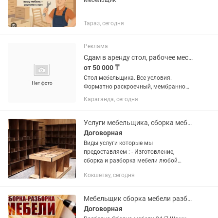
Мебельщик
Тараз, сегодня
Реклама
Сдам в аренду стол, рабочее место для сборки мебели
от 50 000 ₸
Стол мебельщика. Все условия.
Форматно раскроечный, мембранно
вакуумный пресс, фрезер с ЧПУ,
Караганда, сегодня
кромка. Тёплые полы, душ
Услуги мебельщика, сборка мебели, разборка мебели, ремонт и установка
Договорная
Виды услуги которые мы
предоставляем : - Изготовление,
сборка и разборка мебели любой
сложности; - Замена фурнитуры при
Кокшетау, сегодня
поломке; - Регулировка механизмов; -
Сборка мебели с магазинов и Kaspi;
И...
Мебельщик сборка мебели разборка сборка мебели
Договорная