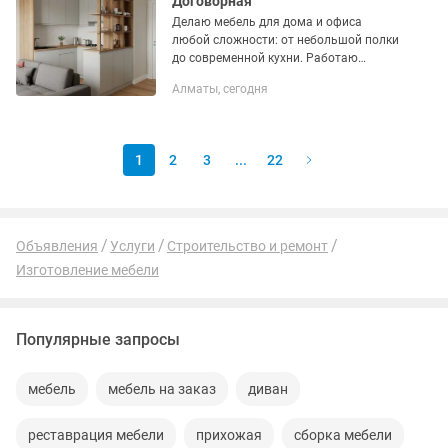
Договорная
Делаю мебель для дома и офиса
любой сложности: от небольшой полки
до современной кухни. Работаю
аккуратно, с пониманием материалов
Алматы, сегодня
и фурнитуры. Есть свой цех с
профессиональным оборудованием,
могу...
1
2
3
...
22
Объявления
Услуги
Строительство и ремонт
Изготовление мебели
Популярные запросы
мебель
мебель на заказ
диван
реставрация мебели
прихожая
сборка мебели