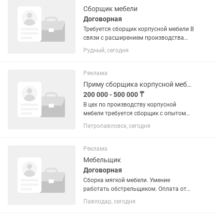
Сборщик мебели
Договорная
Требуется сборщик корпусной мебели В
связи с расширением производства
приглашаем в нашу команду сборщика
Рудный, сегодня
корпусной мебели. Обязанности:
Сборка корпусной мебели по чертежам
и спецификациям. ...
Реклама
Приму сборщика корпусной мебели!
200 000 - 500 000 ₸
В цех по производству корпусной
мебели требуется сборщик с опытом
работы. Работа стабильная, работаем
Петропавловск, сегодня
пятидневка, сборщики у нас
занимаются только сборкой мебели,
пилят, кромят, сверлят, грузят,...
Реклама
Мебельщик
Договорная
Сборка мягкой мебели. Умение
работать обстрельщиком. Оплата от
300 000 тенге. Только с опытом
Павлодар, сегодня
работы.