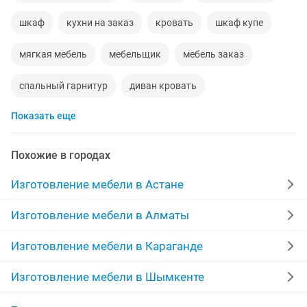
шкаф
кухни на заказ
кровать
шкаф купе
мягкая мебель
мебельщик
мебель заказ
спальный гарнитур
диван кровать
Показать еще
сборщик мебели
спальня
купе
стулья
гарнитура
детская мебель
мелкий ремонт
Похожие в городах
реставрация
ремонт шкафа
комод
Изготовление мебели в Астане
сборка мебели любой сложности
Изготовление мебели в Алматы
компьютерный стол
гостиная
кухонный шкаф
Изготовление мебели в Караганде
реставрация диванов
офисная мебель
Изготовление мебели в Шымкенте
реставрация кухни
прихожка
тумба