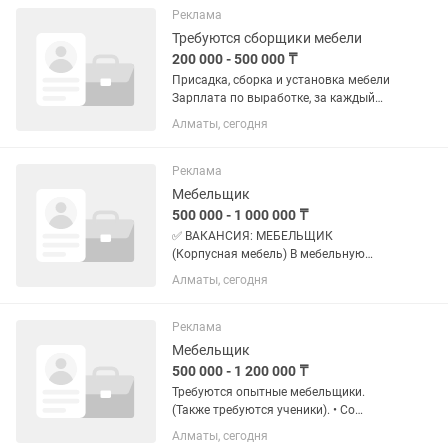
Реклама
Требуются сборщики мебели
200 000 - 500 000 ₸
Присадка, сборка и установка мебели
Зарплата по выработке, за каждый
заказ (от 400 до 600 тысяч)
Алматы, сегодня
Реклама
Мебельщик
500 000 - 1 000 000 ₸
✅ ВАКАНСИЯ: МЕБЕЛЬЩИК
(Корпусная мебель) В мебельную
мастерскую требуется опытный
Алматы, сегодня
мебельщик! 🔧 Обязанности:
•Изготовление корпусной мебели
(шкафы, кухни, гардеробные, детская
Реклама
мебель) •Распил,...
Мебельщик
500 000 - 1 200 000 ₸
Требуются опытные мебельщики.
(Также требуются ученики). • Со
знанием работы с фурнитурой блюм. •
Алматы, сегодня
Умением читать чертежи. • Сборка