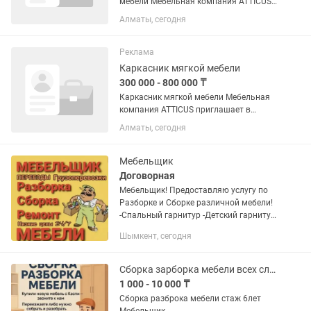
мебели Мебельная компания ATTICUS
приглашает в команду сборщика-
Алматы, сегодня
изготовителя корпусной мебели.
Обязанности: Изготовление и сборка
корпусной мебели (кухни, шкафы,...
Реклама
Каркасник мягкой мебели
300 000 - 800 000 ₸
Каркасник мягкой мебели Мебельная
компания ATTICUS приглашает в
команду каркасника мягкой мебели.
Алматы, сегодня
Обязанности: Изготовление каркасов
для мягкой мебели. Работа по
чертежам и техническим...
Мебельщик
Договорная
Мебельщик! Предоставляю услугу по
Разборке и Сборке различной мебели!
-Спальный гарнитур -Детский гарнитур
-Гостиная и Прихожая -Шкафы и
Шымкент, сегодня
Стенки и многое другое! Быстро и
качественно! Большой опыт...
Сборка зарборка мебели всех сложности мебельщик
1 000 - 10 000 ₸
Сборка разброка мебели стаж 6лет