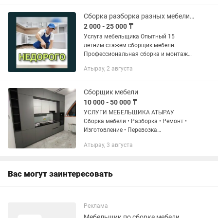
-сборка,кровати,диванов,спальни,
-сборка мебели в...
Сборка разборка разных мебели услуги сантехника электрика и любой сложности
2 000 - 25 000 ₸
Услуга мебельщика Опытный 15
летним стажем сборщик мебели.
Профессиональная сборка и монтаж
корпусной мебели любой сложности. А
Атырау, 2 августа
также электромонтажные работы, по
другимиругим другим исключение...
Сборщик мебели
10 000 - 50 000 ₸
УСЛУГИ МЕБЕЛЬЩИКА АТЫРАУ
Сборка мебели • Разборка • Ремонт •
Изготовление • Перевозка
Профессиональный мебельщик с
Атырау, 3 августа
опытом. Работаем быстро, аккуратно и
недорого! СБОРКА МЕБЕЛИ Кухня,
шкафы, кровати,...
Вас могут заинтересовать
Реклама
Мебельщик по сборке мебели