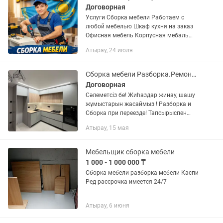
Договорная
Услуги Сборка мебели Работаем с
любой мебелью Шкаф кухня на заказ
Офисная мебель Корпусная мебаль
Организуем полный переезд Кез келген
Атырау, 24 июля
уақытта хабарласыңыздар Работаем
качественно Работаем...
Сборка мебели Разборка.Ремонт .Мебельщик.Сборщик.Шашу.Жинау.Мебель на заказ
Договорная
Сәлеметсіз бе! Жиһаздар жинау, шашу
жұмыстарын жасаймыз ! Разборка и
Сборка при переезде! Тапсырыспен
мебель ( мебель на заказ): -Офисная
Атырау, 15 мая
мебель -Спальная гарнитура
-Створчатых...
Мебельщик сборка мебели
1 000 - 1 000 000 ₸
Сборка мебели разборка мебели Каспи
Ред рассрочка имеется 24/7
Атырау, 6 июня