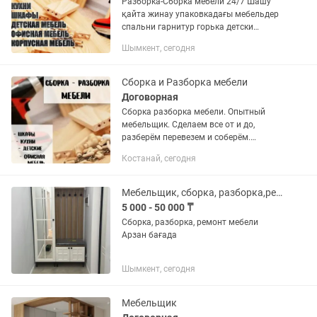
Разборка-Сборка мебели 24/7 Шашу
қайта жинау упаковкадағы мебельдер
спальни гарнитур горька детски
мебель т.б кез келген қиындықтағы
Шымкент, сегодня
мебелдерді жинаймыз хабарласыңыз
жазыңыз
Сборка и Разборка мебели
Договорная
Сборка разборка мебели. Опытный
мебельщик. Сделаем все от и до,
разберём перевезем и соберём.
Имеется газель и грузчики. Доставка.
Костанай, сегодня
Вывезем старую мебель на свалку.
Работаем 24/7.
Мебельщик, сборка, разборка,ремонт
5 000 - 50 000 ₸
Сборка, разборка, ремонт мебели
Арзан бағада
Шымкент, сегодня
Мебельщик