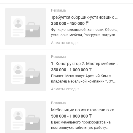
мебели и установка на объекте. (По
всему городу). • Цех находится в...
Реклама
Требуется сборщик-установщик мебели!
350 000 - 450 000 ₸
Функциональные обязанности: Сборка,
установка мебели, Разгрузка, загрузка
материалы, Упаковка, отправка
Алматы, сегодня
мебели! Без вредных привычек,
пунктуальность, ответственность!
Требования: аккуратность,...
Реклама
1. Конструктор 2. Мастер мебели 3. Столяр корпусник 4. Маляр 5. Шкурщики
350 000 - 1 000 000 ₸
Привет! Меня зовут Арсений Ким, я
владелец мебельной компании “JOY
Мебель” — мебель, которая радует. Мы
Алматы, сегодня
на рынке уже 15 лет, за это время
обеспечили мебелью более 2000
довольных клиентов. Нашу...
Реклама
Мебельщик по изготовлению корпусной мебели
500 000 - 1 000 000 ₸
В цех мебельного производства на
постоянную,стабильную работу