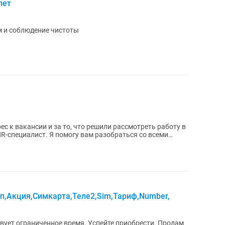
лет
м и соблюдение чистоты
п,Акция,Симкарта,Теле2,Sim,Тариф,Number,
вует ограниченное время. Успейте приобрести. Продам