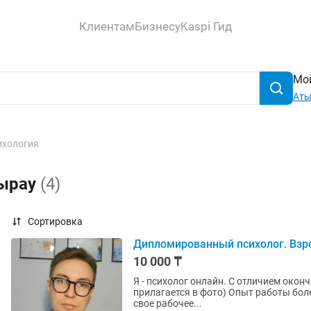
Клиентам
Бизнесу
Kaspi Гид
Мой
Аты
ихология
тырау
(4)
Сортировка
Дипломированный психолог. Взро
10 000 ₸
Я - психолог онлайн. С отличием око
прилагается в фото) Опыт работы более 5 лет. Работаю до 22:00. Удобно для тех кто не может в
свое рабочее...