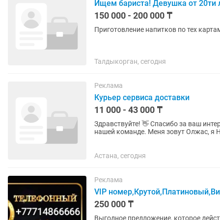
Ищем бариста! Девушка от 20ти 
150 000 - 200 000 ₸
Приготовление напитков по тех карта
Талдыкорган, сегодня
Реклама
Курьер сервиса доставки
11 000 - 43 000 ₸
Здравствуйте! 👋 Спасибо за ваш интерес к вакансии и за то, что решили рассмотреть работу в
нашей команде. Меня зовут Олжас, я HR-специалист. Я помогу вам разобраться со всеми
этапами...
Астана, сегодня
Реклама
VIP номер,Крутой,Платиновый,Ви
250 000 ₸
Выгодное предложение, которое дейст