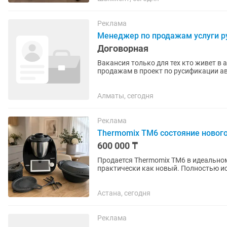
Реклама
Менеджер по продажам услуги ру
Договорная
Вакансия только для тех кто живет в ауэзов
продажам в проект по русификации автомобилей (Казахс
двумя направлениями: 1....
Алматы, сегодня
Реклама
Thermomix TM6 состояние новог
600 000 ₸
Продается Thermomix TM6 в идеальном
практически как новый. Полностью исп
комплекте: Thermomix TM6...
Астана, сегодня
Реклама