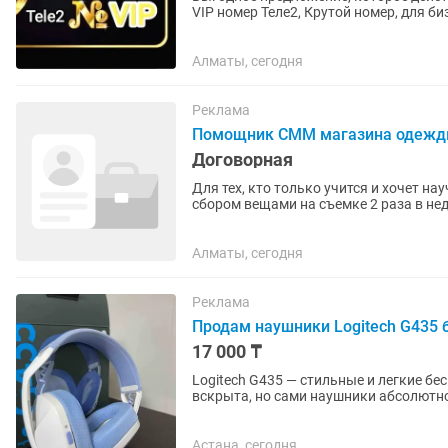
VIP номер Теле2, Крутой номер, для 
тарифам. Best номер VIP. Можно...
Алматы, сегодня
Реклама
Помощник СММ магазина одеж
Договорная
Для тех, кто только учится и хочет на
Алматы, сегодня
Реклама
Продам наушники Logitech G435
17 000 ₸
Logitech G435 — стильные и легкие б
вскрыта, но сами наушники абсолютно
LIGHTSPEED, подходят для ПК,...
Астана, сегодня