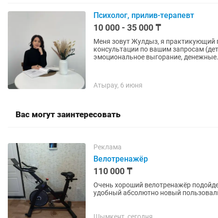
Психолог, прилив-терапевт
10 000 - 35 000 ₸
Меня зовут Жулдыз, я практикующий психолог, прил
консультации по вашим запросам (дет
эмоциональное выгорание, денежные.
Атырау, 6 июня
Вас могут заинтересовать
Реклама
Велотренажёр
110 000 ₸
Очень хороший велотренажёр подойдет
удобный абсолютно новый пользовали
Шымкент, сегодня