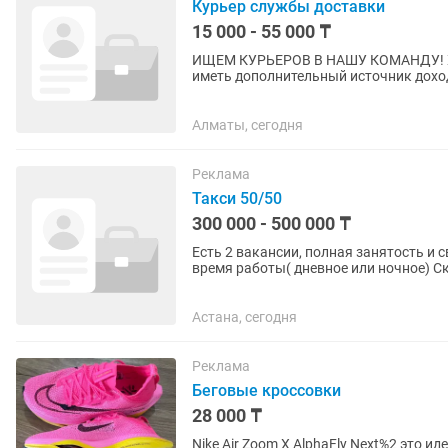
Курьер службы доставки
15 000 - 55 000 ₸
ИЩЕМ КУРЬЕРОВ В НАШУ КОМАНДУ! Хотите сами управлять своим рабочим временем и
иметь дополнительный источник дохода?
Что вас ждёт: 🔹 Доставка еды,...
Алматы, сегодня
Реклама
Такси 50/50
300 000 - 500 000 ₸
Есть 2 вакансии, полная занятость и 
время работы( дневное или ночное) Ск
обслуживание за счет компании....
Астана, сегодня
Реклама
Беговые кроссовки
28 000 ₸
Nike Air Zoom X AlphaFly Next%2 это и