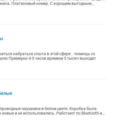
бизнеса. Платиновый номер. С хорошим выгодным
ды
учиться набраться опыта в этой сфере . -помощь со
сбором вещами на съемке 2 раза в неделю Примерно 4-5 часов времени 5 тысяч выходит
 белые
еспроводные наушники в белом цвете. Коробка была
 новые и не использовались. Работают по Bluetooth и