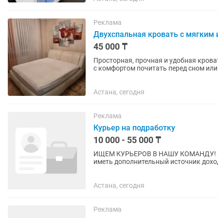
Реклама
Двухспальная кровать с мягким 
45 000 ₸
Просторная, прочная и удобная кроват
с комфортом почитать перед сном или
спальное место). Материал:...
Астана, сегодня
Реклама
Курьер на подработку
10 000 - 55 000 ₸
ИЩЕМ КУРЬЕРОВ В НАШУ КОМАНДУ! Хотите сами управлять своим рабочим временем и
иметь дополнительный источник дохода?
Что вас ждёт: 🔹 Доставка еды,...
Астана, сегодня
Реклама