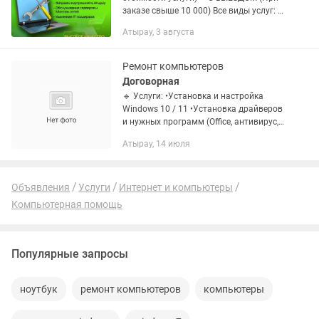
заказе свыше 10 000) Все виды услуг: •
Ремонт компьютеров и ноутбука •
Атырау, 3 августа
УСТАНОВКА, ПЕРЕУСТАНОВКА,
восстановление Windows ХР, 7, 10 pro,...
Ремонт компьютеров
Договорная
🔹 Услуги: •Установка и настройка
Windows 10 / 11 •Установка драйверов
и нужных программ (Office, антивирус,
браузеры и др.) •Оптимизация системы,
Атырау, 14 июля
удаление вирусов и мусора
•Восстановление работы...
Объявления
Услуги
Интернет и компьютеры
Компьютерная помощь
Популярные запросы
ноутбук
ремонт компьютеров
компьютеры