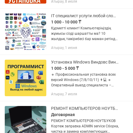
Атырау, 8 июля
💻 📌 Предлагаю: ✔️ Microsoft Office
2013, 2016, 2019, 2021, 2024 —...
IT специалист услуги любой сложности удаленно
1 000 - 10 000 ₸
Құрметті клиент! Компьютеріңіздің
жұмысы сізді шаршатты ма? 10
жылдық тәжірибесі бар маман ретінде,
мен Сіздің барлық техникалық
Атырау, 1 июня
мәселелеріңізді тез, сапалы әрі
кепілдікпен шешемін. Менің негізгі...
Установка Windows Виндовс Виндовс Ворд Офис Office Программы Программист ПК
1 000 - 5 000 ₸
🔹 Профессиональная установка всех
версий Windows (7/8/10/11) 👨💻 🔹
Оперативный выезд специалиста –
работаю без выходных! 🚘 🔹 Гарантия
Атырау, 7 июля
на все услуги – 1 год 💯 📌 Услуги: ✅
Установка Windows – все...
РЕМОНТ КОМПЬЮТЕРОВ НОУТБУКОВ Кортеж Сборка, чистка и замена комплектующих
Договорная
РЕМОНТ КОМПЬЮТЕРОВ НОУТБУКОВ
Кортеж заправка ADMIN service Сборка,
чистка и замена комплектующих