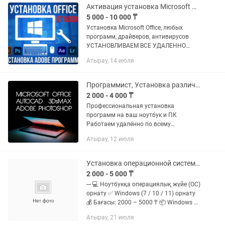
Активация установка Microsoft Office, Adobe программ Атырау
5 000 - 10 000 ₸
Установка Microsoft Office, любых
программ, драйверов, антивирусов
УСТАНОВЛИВАЕМ ВСЕ УДАЛЕННО
ЧЕРЕЗ ПРИЛОЖЕНИЕ ANYDESK
Атырау, 14 июля
Установка Microsoft Office. Лицензия
(Word, Excel, PowerPoint и др.) - 7.000...
Программист, Установка различных программ и игр, It услуги, Айтишник
2 000 - 4 000 ₸
Профессиональная установка
программ на ваш ноутбук и ПК
Работаем удалённо по всему
Казахстану — быстро, удобно и
Атырау, 12 июля
надёжно. Купили ноутбук, а нужных
программ нет? Установим все виды
существующих...
Установка операционной системы на ноутбук
2 000 - 5 000 ₸
--- 💻 Ноутбукқа операциялық жүйе (ОС)
орнату ✅ Windows (7 / 10 / 11) орнату
💰 Бағасы: 2000 – 5000 ₸ 📦 Windows +
Microsoft Office (Word, Excel, PowerPoint)
Атырау, 21 июля
💰 Барлығы: 8000₸ ✔️ Барлық