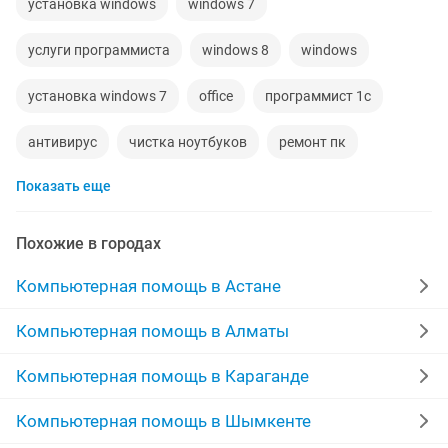
установка windows
windows 7
услуги программиста
windows 8
windows
установка windows 7
office
программист 1с
антивирус
чистка ноутбуков
ремонт пк
Показать еще
windows 7 ноутбук
программисты
установка windows 10
установка 1с
Похожие в городах
установка программ на компьютер
Компьютерная помощь в Астане
windows компьютер
windows 10
Компьютерная помощь в Алматы
установка антивируса
компьютер выезд
Компьютерная помощь в Караганде
windows office
переустановка windows
Компьютерная помощь в Шымкенте