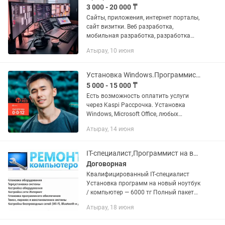
3 000 - 20 000 ₸
Сайты, приложения, интернет порталы,
сайт визитки. Веб разработка,
мобильная разработка, разработка
ботов и автоматизация. Разработка
Атырау, 10 июня
API, Тестирование. Frontend, backend,
full stack, CMS...
Установка Windows.Программист Виндоус Офис Ворд Office Автокад 3D Max
5 000 - 15 000 ₸
Есть возможность оплатить услуги
через Kaspi Рассрочка. Установка
Windows, Microsoft Office, любых
программ, драйверов, антивирусов.
Атырау, 14 июня
Возможна удаленная установка
программ через TeamViewer или Any...
IT-специалист,Программист на выезд
Договорная
Квалифицированный IT-специалист
Установка программ на новый ноутбук
/ компьютер — 6000 тг Полный пакет
программ — 9000 тг В пакет входит: •
Атырау, 18 июня
Установка Windows 10/11 • Установка
всех драйверов •...