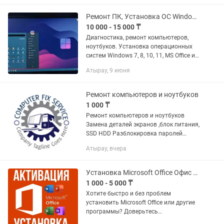
драйверлер...
Ремонт ПК, Установка ОС Windows 10, 11, MS Office и др. Сборка пк на заказ.
10 000 - 15 000 ₸
Диагностика, ремонт компьютеров,
ноутбуков. Установка операционных
систем Windows 7, 8, 10, 11, MS Office и
других необходимых программ.
Атырау, 9 июня
Ремонт компьютеров и ноутбуков
1 000 ₸
Ремонт компьютеров и ноутбуков
Замена деталей экранов ,блок питания,
SSD HDD Разблокировка паролей
Настройка перенастройка,
Атырау, вчера
переустановка Windows 10/11 7/8 , Mac
OS Антивирусная защита Устранение...
Установка Microsoft Office Офис Word Ворд Excel Эксель Активация офиса
1 000 - 5 000 ₸
Хотите быстро и без проблем
установить Microsoft Office или другие
программы? Доверьтесь
профессионалу с 15-летним опытом! 👨