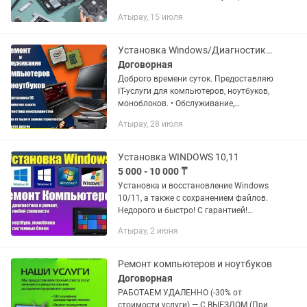
Установка, переустановка
Атырау, 15 июля
операционных систем - (WINDOWS
XP/7/8/10 с сохранением всей...
Установка Windows/Диагностика/Ремонт/Чистка и Обслуживание/IT Услуги/Другое
Договорная
Доброго времени суток. Предоставляю
IT-услуги для компьютеров, ноутбуков,
моноблоков. • Обслуживание,
диагностика и ремонт . • Чистка от
Атырау, 28 июля
пыли, замена термопасты. • Установка
Виндовс Windows ( 7,...
Установка WINDOWS 10,11
5 000 - 10 000 ₸
Установка и восстановление Windows
10/11, а также с сохранением файлов.
Недорого и быстро! С гарантией!
Чистка системы охлаждения
Атырау, 2 июня
Ноутбуков и ПК от пыли, замена
термопасты, устранение шума,...
Ремонт компьютеров и ноутбуков
Договорная
РАБОТАЕМ УДАЛЕННО (-30% от
стоимости услуги) — С ВЫЕЗДОМ (При