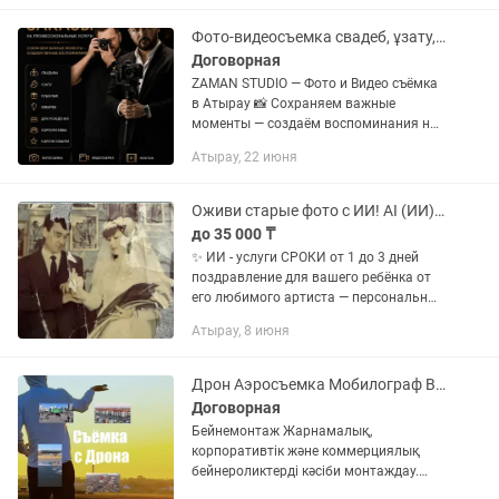
и контентмейкер. Помогаю сохранить...
Фото-видеосъемка свадеб, ұзату, құдалық, юбилей, корпоратив
Договорная
ZAMAN STUDIO — Фото и Видео съёмка
в Атырау 📸 Сохраняем важные
моменты — создаём воспоминания на
всю жизнь. Принимаем заказы на: •
Атырау, 22 июня
Свадьбы • Ұзату той • Құдалық •
Юбилеи • Дни рождения •...
Оживи старые фото с ИИ! AI (ИИ) аватары, AI поздравление от знаменитости
до 35 000 ₸
✨ ИИ ‑ услуги СРОКИ от 1 до 3 дней
поздравление для вашего ребёнка от
его любимого артиста — персональный
текст, AI‑аватары, фото→видео, песни
Атырау, 8 июня
Создаём под ключ: • AI‑аватары и
персонажи (2D/3D)...
Дрон Аэросъемка Мобилограф Видеомонтаж.
Договорная
Бейнемонтаж Жарнамалық,
корпоративтік және коммерциялық
бейнероликтерді кәсіби монтаждау.
Түсті түзету, монтаж, графика, титрлар,