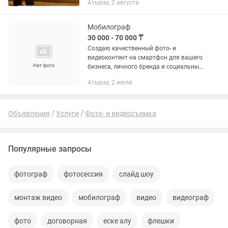
Атырау, 2 августа
дыбысты өңдеу және әлеуметтік
желілерге...
Мобилограф
30 000 - 70 000 ₸
Создаю качественный фото- и
видеоконтент на смартфон для вашего
бизнеса, личного бренда и социальных
сетей. Что входит в услугу: Съемка
Атырау, 2 июля
Reels, Stories и коротких видеороликов.
Фото продукции,...
Объявления
Услуги
Фото- и видеосъемка
Популярные запросы
фотограф
фотосессия
слайд шоу
монтаж видео
мобилограф
видео
видеограф
фото
договорная
еске алу
флешки