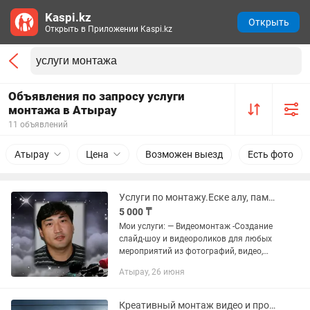
Kaspi.kz
Открыть
Открыть в Приложении Kaspi.kz
Объявления по запросу услуги
монтажа в Атырау
11 объявлений
Атырау
Цена
Возможен выезд
Есть фото
Услуги по монтажу.Еске алу, памятные ролики
5 000 ₸
Мои услуги: — Видеомонтаж -Создание
слайд-шоу и видеороликов для любых
мероприятий из фотографий, видео,
текста, песни: — Свадьба, қыз ұзату —
Атырау, 26 июня
День рождения/Туған күн — Юбилей/
Мерей той —...
Креативный монтаж видео и профессиональные видео-услуги для каждого случая!