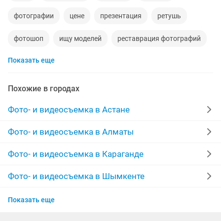
фотографии
цене
презентация
ретушь
фотошоп
ищу моделей
реставрация фотографий
Показать еще
фильмы
мобилограф для
работа договорная
дрон
на не полный
love story
видеокассеты
Похожие в городах
услуги фотографа
фото видео
видео шоу
Фото- и видеосъемка в Астане
фотограф видеограф
казахское
4к
Фото- и видеосъемка в Алматы
видеоролики
фото услуги
алу
видео съемки
Фото- и видеосъемка в Караганде
мобилографии
видео слайд
мобилогрф
Фото- и видеосъемка в Шымкенте
Фото- и видеосъемка в Усть-Каменогорске
времена
мобилограф видео
Показать еще
Фото- и видеосъемка в Актобе