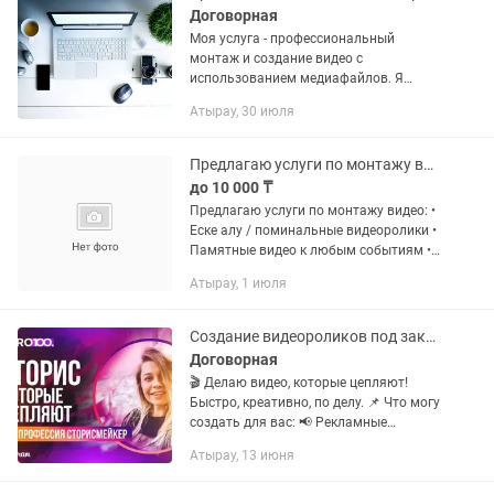
Договорная
Моя услуга - профессиональный
монтаж и создание видео с
использованием медиафайлов. Я
предлагаю широкий спектр услуг,
Атырау, 30 июля
включая: 1.Видео приглашения:
Создание креативных и
запоминающихся...
Предлагаю услуги по монтажу видео Еске алу / поминальные видеоролики
до 10 000 ₸
Предлагаю услуги по монтажу видео: •
Еске алу / поминальные видеоролики •
Памятные видео к любым событиям •
Семейные видео, слайд-шоу из фото •
Атырау, 1 июля
Цветокоррекция, музыка, титры
Выполнение в короткие...
Создание видеороликов под заказ
Договорная
🎬 Делаю видео, которые цепляют!
Быстро, креативно, по делу. 📌 Что могу
создать для вас: 📢 Рекламные
ролики(Квартира,кафе,ресторан)— для
Атырау, 13 июня
соцсетей, товаров, услуги 🎉
Поздравительные видео — для