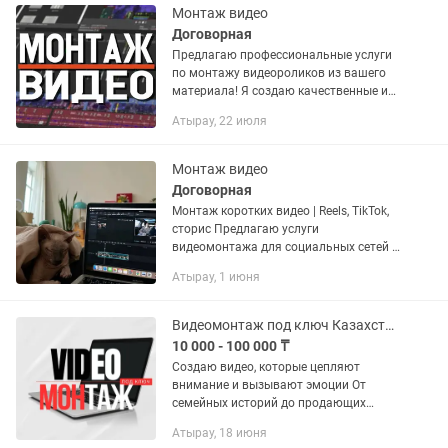
друзей,...
Монтаж видео
Договорная
Предлагаю профессиональные услуги
по монтажу видеороликов из вашего
материала! Я создаю качественные и
креативные монтажи для самых
Атырау, 22 июля
разных целей: Фильмы и
короткометражки Музыкальные...
Монтаж видео
Договорная
Монтаж коротких видео | Reels, TikTok,
сторис Предлагаю услуги
видеомонтажа для социальных сетей и
рекламы. Монтирую динамичные и
Атырау, 1 июня
аккуратные ролики с эффектами,
переходами, музыкой и титрами....
Видеомонтаж под ключ Казахстан Быстро и качественно
10 000 - 100 000 ₸
Создаю видео, которые цепляют
внимание и вызывают эмоции От
семейных историй до продающих
рекламных роликов — монтаж под
Атырау, 18 июня
ключ. Я — видеомонтажер, рилсмейкер