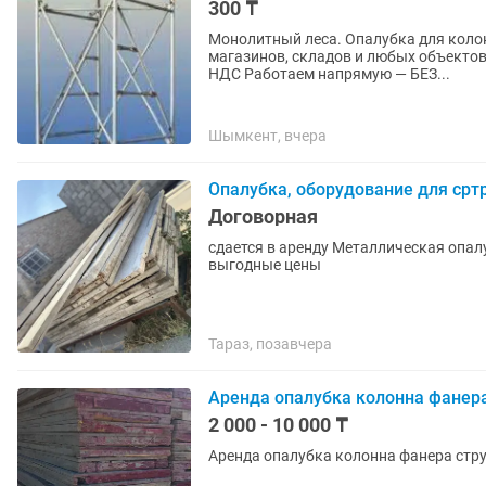
300 ₸
Монолитный леса. Опалубка для колон
магазинов, складов и любых объектов
НДС Работаем напрямую — БЕЗ...
Шымкент, вчера
Опалубка, оборудование для срт
Договорная
сдается в аренду Металлическая опал
выгодные цены
Тараз, позавчера
Аренда опалубка колонна фанера
2 000 - 10 000 ₸
Аренда опалубка колонна фанера стру