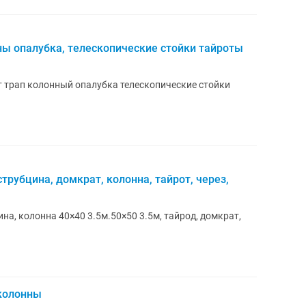
ны опалубка, телескопические стойки тайроты
т трап колонный опалубка телескопические стойки
трубцина, домкрат, колонна, тайрот, через,
ина, колонна 40×40 3.5м.50×50 3.5м, тайрод, домкрат,
колонны