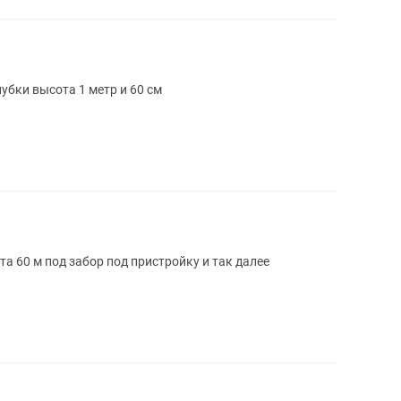
елезный металлический опалубки высота 1 метр и 60 см
а 60 м под забор под пристройку и так далее