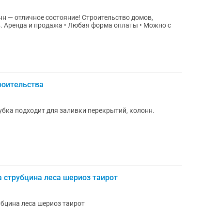
н — отличное состояние! Строительство домов,
. Аренда и продажа • Любая форма оплаты • Можно с
роительства
убка подходит для заливки перекрытий, колонн.
 струбцина леса шериоз таирот
бцина леса шериоз таирот