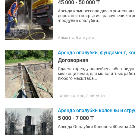
45 000 - 50 000 ₸
Аренда компрессора для строительных и д
дорожного покрытия -разрушение строений - продувка скважин -продувка поливной системы
-продувка опалубки...
Алматы, 6 августа
Аренда опалубки, фундамент, кол
Договорная
Сдаем в аренду опалубку любых видов
мелкощитовая, для монолитных работ
любого масштаба....
Талдыкорган, 5 августа
Аренда опалубки колонны и стр
5 000 - 7 000 ₸
Аренда Опалубки Колонны 40см на 40с