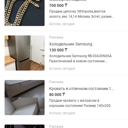
700 000 ₸
Продам цепочку 585проба,желтое
золото, вес 14,14 Москва Эстет, размер
50
Актобе, сегодня
Реклама
Холодильник Samsung
130 000 ₸
Холодильник Samsung RB-30A30N0SA
Практический в новом состоянии.
Габаритные размеры Высота1780 мм
Астана, сегодня
Ширина595 мм Глубина675 мм
Реклама
Кровать в отличном состоянии 140 на 200
80 000 ₸
Продам кровать с матрасом в
хорошем состоянии! Размер 140×200.
Астана, сегодня
Реклама