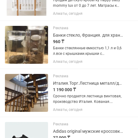
Продам детскую кроватку happy baby
mommy lux от 0 до 7 лет. Матрасы к
детской кроватке mommy lux в 2х
Алматы, сегодня
размерах + бортики. Авто кресло
бренда jole. Кокон для
новорожденного. Коврик детский.
Реклама
Состояние...
Банки стекло, Франция. для хранения пищевых продуктов 2 размеров.
960 ₸
Банки стеклянные емкостью 1,1 л и 0,6
л.все с крышками.крышки с
уплотнителями. В наличии по 30 штук
Алматы, сегодня
каждого объема. Производство
Франция. Большие по 1260 тг,
маленькие 960 тг. Торг.
Реклама
Италия.Торг.Лестница металл/дерево. Срочно.
1 190 000 ₸
Срочно продается лестница винтовая,
производство Италия. Кованая.
Поворот любой. Привозная. 18
Алматы, сегодня
ступенек, но возможно под
необходимый размер уменьшить
количество и длинну. Ступени и
Реклама
перила...
Adidas original мужские кроссовки 46 размер абсолютно новые
27 000 ₸