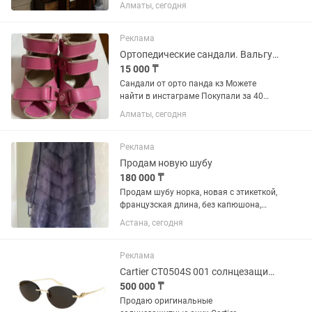
Индивидуально под вас
Алматы, сегодня
Реклама
Ортопедические сандали. Вальгус. Детям с дцп
15 000 ₸
Сандали от орто панда кз Можете
найти в инстаграме Покупали за 40
Делали на заказ, так как размер
Алматы, сегодня
маленький Пользовались мало и в
основном только дома Размер по
стельке 13 см По подошве 14 см ЦВЕТ...
Реклама
Продам новую шубу
180 000 ₸
Продам шубу норка, новая с этикеткой,
французская длина, без капюшона,
стойка воротник, цвет серо-синяя,
Астана, сегодня
размер S
Реклама
Cartier CT0504S 001 солнцезащитные очки
500 000 ₸
Продаю оригинальные