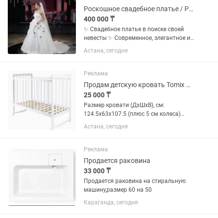
Роскошное свадебное платье / Размер S / После химчистки
400 000 ₸
✨ Свадебное платье в поиске своей
невесты ✨ Современное, элегантное и
невероятно красивое свадебное
Астана, сегодня
платье с изящным шлейфом.
Надевалось только один раз, после
свадьбы прошло профессиональную...
Реклама
Продам детскую кровать Tomix Nicole, матрас входит в комплект
25 000 ₸
Размер кровати (ДхШхВ), см:
124.5х63х107.5 (плюс 5 см колеса)
Размер спального ложа (матраса), см:
Астана, сегодня
120х60 В отличном состоянии,
Кроватка имеет два уровня
расположения дна. Верхний уровень...
Реклама
Продается раковина
33 000 ₸
Продается раковина на стиральную
машину,размер 60 на 50
Караганда, сегодня