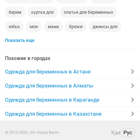
берем
куртка для
платья для беременных
юбка
мои
мама
брюки
джинсы для
Показать еще
вещей
джинсы для беременных
турция
спортивное
кофта
одежды женская
Похожие в городах
женский платье
вечернее
джинсы женские
Одежда для беременных в Астане
женщина
дар
вещи для
куртка зимня
Одежда для беременных в Алматы
платье 50
платье 42
платье 48
Одежда для беременных в Караганде
новые джинсы
юбка новая
турецкие
Одежда для беременных в Казахстане
кормление
штаны
брюки женские
Қаз
Рус
© 2012-2026, АО «Kaspi Bank»