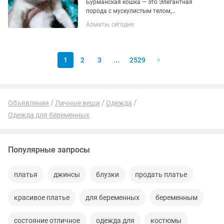
Бурманская кошка — это Элегантная
порода с мускулистым телом,
шелковистой шерстью и
Алматы, сегодня
выразительными глазами. Они
известны своим «собачьим»
характером: невероятно привязаны к
человеку, активны,...
1
2
3
...
2529
Объявления
Личные вещи
Одежда
Одежда для беременных
Популярные запросы
платья
джинсы
блузки
продать платье
красивое платье
для беременных
беременным
состояние отличное
одежда для
костюмы