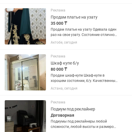
Реклама
Продам платье на узату
35 000 ₸
Продам платье на узату Одевала один
раз на свое узату. Состояние отличное.
Размер 44-46. Сшито на заказ,
Актобе, сегодня
эксклюзивный комплект. В комплект
входит: •длинный камзол с вышивкой
•белое платье (сзади на...
Реклама
Шкаф купе б/у
80 000 ₸
Продам шкаф-купе Шкаф-купе в
хорошем состоянии, б/у. Качественный,
вместительный и надежный, отлично
Астана, сегодня
подойдет для спальни, прихожей.
Размеры: • Ширина — 185 см • Высота
— 220 см • Глубина — 60...
Реклама
Подиум под реклайнер
Договорная
Подиумы под реклайнеры любой
сложности, любой высоты и размеров