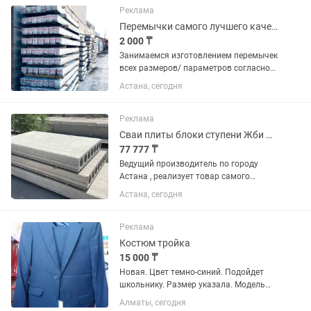
Реклама
Перемычки самого лучшего качества
2 000 ₸
Занимаемся изготовлением перемычек
всех размеров/ параметров согласно
ГОСТа Примем в производство любое
Астана, сегодня
количество заявок, звоните
Реклама
Сваи плиты блоки ступени Жби Фбс
77 777 ₸
Ведущий производитель по городу
Астана , реализует товар самого
высшего качества ( сваи от 4 метров
Астана, сегодня
до 12, плиты перекрытия от 2 метров
до 8, фундаментные блоки всех
размеров и многое другое)
Реклама
Костюм тройка
15 000 ₸
Новая. Цвет темно-синий. Подойдет
школьнику. Размер указала. Модель
для худых. Нам подарили. Мой сын
Алматы, сегодня
плотный. Адрес: ЖК Премьера рядом