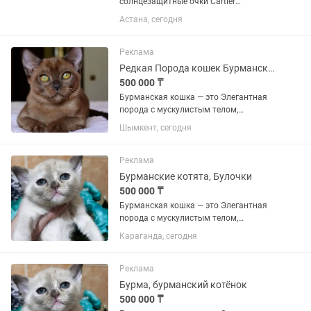
солнцезащитные очки Cartier
Характеристики: • Бренд: Cartier •
Астана, сегодня
Модель: CT0504S 001 • Пол: Женские •
Производство: Made in France • Размер:
58□16-135 • Категория линз: Category
Реклама
3...
Редкая Порода кошек Бурманские
500 000 ₸
Бурманская кошка — это Элегантная
порода с мускулистым телом,
шелковистой шерстью и
Шымкент, сегодня
выразительными глазами. Они
известны своим «собачьим»
характером: невероятно привязаны к
Реклама
человеку, активны,...
Бурманские котята, Булочки
500 000 ₸
Бурманская кошка — это Элегантная
порода с мускулистым телом,
шелковистой шерстью и
Караганда, сегодня
выразительными глазами. Они
известны своим «собачьим»
характером: невероятно привязаны к
Реклама
человеку, активны,...
Бурма, бурманский котёнок
500 000 ₸