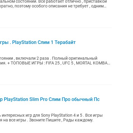
деальном состоянии. Все работает отлично , приставкой
ратно, поэтому особого описания не требует , одним
ры . PlayStation Слим 1 Терабайт
стоянии , включали 2 раза . Полный оригинальный
 KOMBAT ,
р PlayStation Slim Pro Слим Про обычный Пс
есных игр для Sony PlayStation 4 и 5 . Все игры
оригинальные лицензионные. Гарантия на все игры . Звоните Пишите , Рады каждому.