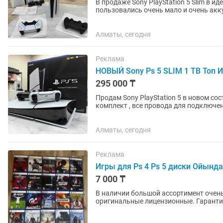
В продаже Sony PlayStation 5 Slim в и
пользовались очень мало и очень акку
словом новая . Так же...
Алматы, сегодня
Реклама
НОВЫЙ Sony Ps 5 SLIM 1 TB Топ Иг
295 000 ₸
Продам Sony PlayStation 5 в новом со
комплект , все провода для подключения. + ТОПОВЫЕ ИГРЫ : FIFA 25 , UFC 5 , MORTAL
ASTRO BOT. Приставка...
Алматы, сегодня
Реклама
Игры для Ps 4 Ps 5 диски Ойында
7 000 ₸
В наличии большой ассортимент очень интер