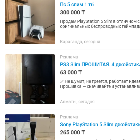
Пс 5 слим 1 тб
300 000 ₸
Продам PlayStation 5 Slim в отличном состоянии. В комплекте: PlayS
оригинальных беспроводных геймпада 
геймпадов Игры и...
Караганда, сегодня
Реклама
PS3 Slim ПРОШИТАЯ. 4 джойстика. 
63 000 ₸
✅ Не шумит, не греется, работает иде
Прошивка — скачивайте и устанавливайте новы
Slim • 4 джойстика (1...
Алматы, сегодня
Реклама
Sony PlayStation 5 Slim джойстик
265 000 ₸