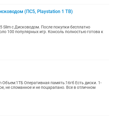
сководом (ПС5, Playstation 1 TB)
5 Slim с Дисководом. После покупки бесплатно
х игр. Консоль полностью готова к
м:1ТБ Оперативная память:16гб Есть диски. 1-
е, не сломанное и не поцарапано. Все в отличном