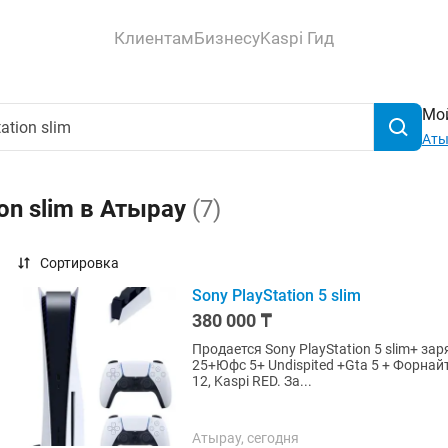
Клиентам
Бизнесу
Kaspi Гид
Мой
Аты
on slim в Атырау
(7)
Сортировка
Sony PlayStation 5 slim
380 000 ₸
Продается Sony PlayStation 5 slim+ з
25+Юфс 5+ Undispited +Gta 5 + Форнайт
12, Kaspi RED. За...
Атырау, сегодня