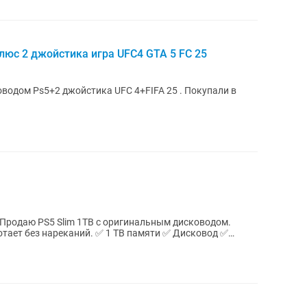
плюс 2 джойстика игра UFC4 GTA 5 FC 25
5 . Покупали в
й. ✅ 1 TB памяти ✅ Дисковод ✅