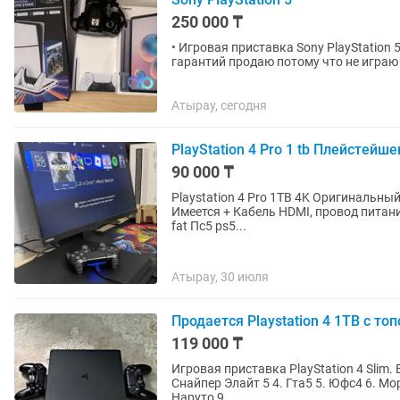
250 000 ₸
• Игровая приставка Sony PlayStation 
гарантий продаю потому что не играю
абсолютно в идеальном...
Атырау, сегодня
PlayStation 4 Pro 1 tb Плейстей
90 000 ₸
Playstation 4 Pro 1TB 4K Оригинальный Джойстик Dualshok состояние идеальный Коробка все
Имеется + Кабель HDMI, провод питание, usb кабель для джойстика Пс4 факт про Слим pro slim
fat Пс5 ps5...
Атырау, 30 июля
Продается Playstation 4 1TB с т
119 000 ₸
Игровая приставка PlayStation 4 Slim. Внутренняя память 1
Снайпер Элайт 5 4. Гта5 5. Юфс4 6. Мортал комбат 11 полная издания 7. Один из нас 2 8.
Наруто 9....