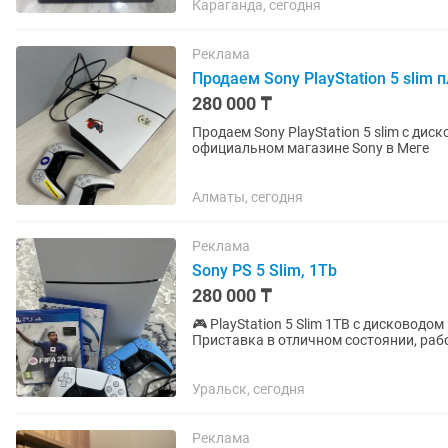
Караганда, сегодня
Реклама
Продаем Sony PlayStation 5 slim 
280 000 ₸
Продаем Sony PlayStation 5 slim с дисководом Ps5+2 джойстика UFC 4+FIFA 2
официальном магазине Sony в Меге
Алматы, сегодня
Реклама
Sony PS 5 Slim, 1Tb
280 000 ₸
🎮 PlayStation 5 Slim 1TB с дисководом Продаю PS5 Slim 1TB с оригинальным дисководом.
Приставка в отличном состоянии, работает без нарекани
Оригинальный DualSense ✅ Всё...
Уральск, сегодня
Реклама