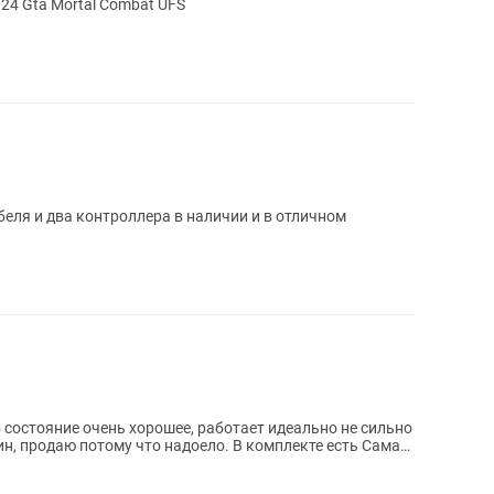
Ps4 Slim 4 ойыны бар жазылған FIFA2024 Gta Mortal Combat UFS
абеля и два контроллера в наличии и в отличном
 состояние очень хорошее, работает идеально не сильно
отому что надоело. В комплекте есть Сама