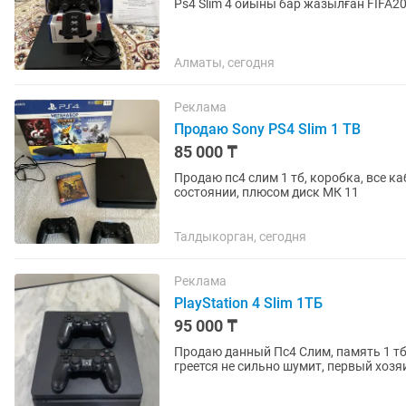
Алматы, сегодня
Реклама
Продаю Sony PS4 Slim 1 TB
85 000 ₸
Продаю пс4 слим 1 тб, коробка, все к
состоянии, плюсом диск МК 11
Талдыкорган, сегодня
Реклама
PlayStation 4 Slim 1ТБ
95 000 ₸
Продаю данный Пс4 Слим, память 1 тб
греется не сильно шумит, первый хозяин, продаю п
приставка 2...