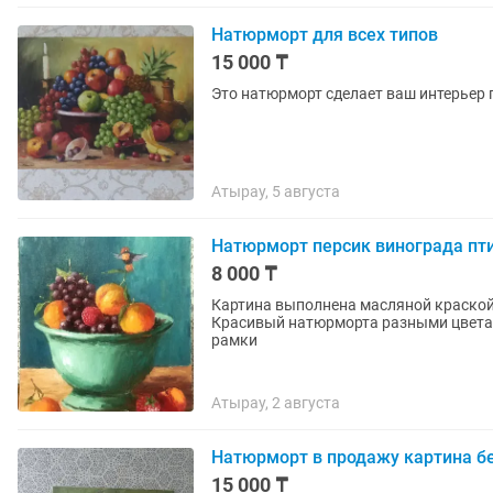
Натюрморт для всех типов
15 000 ₸
Это натюрморт сделает ваш интерьер
Атырау, 5 августа
Натюрморт персик винограда пт
8 000 ₸
Картина выполнена масляной краской 
Красивый натюрморта разными цветами
рамки
Атырау, 2 августа
Натюрморт в продажу картина б
15 000 ₸