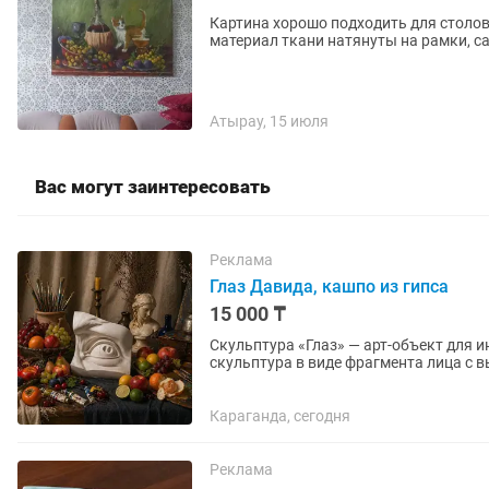
Картина хорошо подходить для столо
материал ткани натянуты на рамки, 
Атырау, 15 июля
Вас могут заинтересовать
Реклама
Глаз Давида, кашпо из гипса
15 000 ₸
Скульптура «Глаз» — арт-объект для интерьера и тв
скульптура в виде фрагмента лица с 
интерьера, а акцентный арт-объект,...
Караганда, сегодня
Реклама