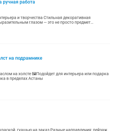
а ручная работа
орчества Стильная декоративная
выразительным глазом — это не просто предмет
олст на подрамнике
аслом на холсте 🖼️Подойдет для интерьера или подарка
вка в пределах Астаны
раской, гуашью на заказ Разные направления: пейзаж,