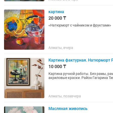
картина
20 000 ₸
«Натюрморт с чайником и фруктами»
Алматы, вчера
Картина фактурная. Натюрморт Р
10 000 ₸
Картина ручной работы. Без рамы, ра
акриловые краски. Район Гагарина Т
Алматы, позавчера
Масляная живопись