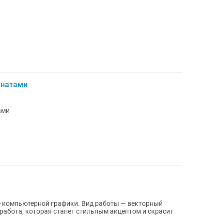
анатами
ами
е компьютерной графики. Вид работы — векторный
абота, которая станет стильным акцентом и скрасит