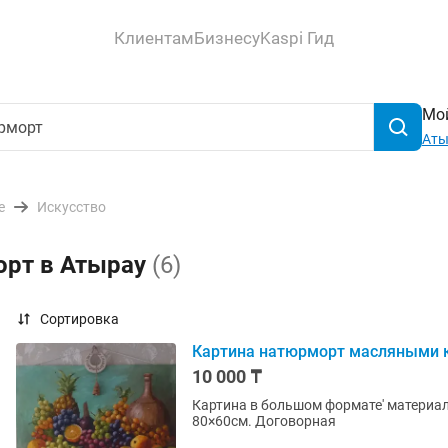
Клиентам
Бизнесу
Kaspi Гид
Мой
Аты
е
Искусство
орт в Атырау
(6)
Сортировка
Картина натюрморт масляными к
10 000 ₸
Картина в большом формате' материал
80×60см. Договорная