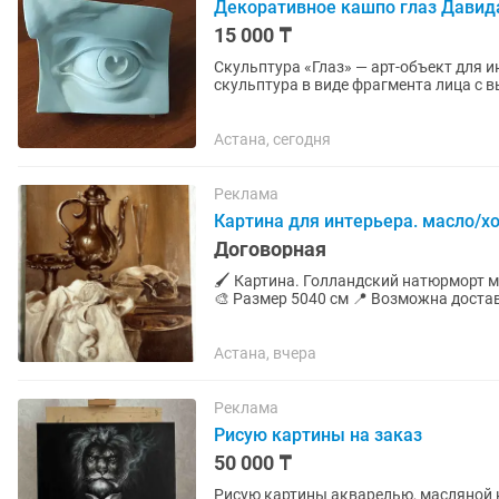
Декоративное кашпо глаз Давид
15 000 ₸
Скульптура «Глаз» — арт-объект для интерьера и тв
скульптура в виде фрагмента лица с 
интерьера, а акцентный арт-объект,...
Астана, сегодня
Реклама
Картина для интерьера. масло/х
Договорная
🖌️ Картина. Голландский натюрморт м
🎨 Размер 5040 см 📍 Возможна доста
Астана, вчера
Реклама
Рисую картины на заказ
50 000 ₸
Рисую картины акварелью, масляной к