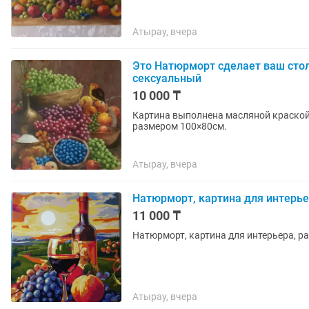
Атырау, вчера
Это Натюрморт сделает ваш сто
сексуальный
10 000 ₸
Картина выполнена масляной краской
размером 100×80см.
Атырау, вчера
Натюрморт, картина для интерь
11 000 ₸
Натюрморт, картина для интерьера, р
Атырау, вчера