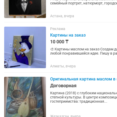
семейный портрет, натюрморт, городск
сложности и...
Астана, вчера
Реклама
Картины на заказ
10 000 ₸
🎨 Картины маслом на заказ Создам для вас уникальную картину маслом по фотографии или
любой понравившейся идее. Пишу в ра
натюрморты, интерьерные...
Алматы, вчера
Оригинальная картина маслом в 
Договорная
Картина (2018) с глубоким национал
степной культуры. В центре композиц
гостеприимства: традиционная...
Жезказган, вчера