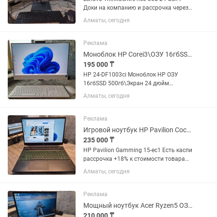
Доки на компанию и рассрочка через
каспи такой аналог стоит от 600тыс
Алматы, сегодня
Состояние отличное есть 4 штуки
Характеристика : Corei7 13620H : ОЗУ
32 гб : SSD 500гб : VGA...
Реклама
Моноблок HP Corei3\ОЗУ 16гбSSD 500гб\Экран 24 дюйм состояние отличное
195 000 ₸
HP 24-DF1003ci Моноблок HP ОЗУ
16гбSSD 500гб\Экран 24 дюйм
состояние отличное Шикарная IPS
Алматы, сегодня
матрица 24 дюйм такой аналог стоит
от 320тыс Характеристика : Corei3
1115G4 : ОЗУ 16 гб : SSD 500гб : VGA...
Реклама
Игровой ноутбук HP Pavilion Состоя хорошее
235 000 ₸
HP Pavilion Gamming 15-ec1 Есть каспи
рассрочка +18% к стоимости товара
Доки на компанию Такой аналог новый
Алматы, сегодня
стоит от 450 тыс Плюсы: + Работает
шустро и программы загружает
быстро за счет SSD +...
Реклама
Мощный ноутбук Acer Ryzen5 ОЗУ 16гб сост отличный
210 000 ₸