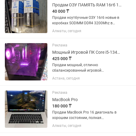
Продам ОЗУ ПАМЯТЬ RAM 16гб 16gb новые в количестве
40 000 ₸
Продам ноутбучные ОЗУ 16гб новые в
коробках SODIMM DDR4 3200Mhz в
количестве по 40000тыс есть 14 штук
Алматы, сегодня
лотом немного уступлю Алматы мкр
Аккент
Реклама
Мощный Игровой ПК Core i5-13400F / RTX 4060 Ti 8GB / 16GB DDR5 XPG
425 000 ₸
Продам мощный, отлично
сбалансированный игровой
компьютер в идеальном состоянии.
Астана, сегодня
Собрана ультимативная игровая
станция на современной и дорогой
платформе DDR5. Компьютер работает
Реклама
абсолютно...
MacBook Pro
180 000 ₸
Продам MacBook Pro 16 диагональ в
хорошем состоянии, полная
комплектация все имеется: коробка,
Алматы, сегодня
зарядка Процессор Intel icore i7 ОЗУ
16GB Объем памяти 512GB