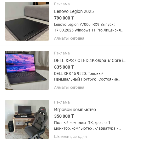
Реклама
Lenovo Legion 2025
790 000 ₸
Lenovo Legion Y7000 IRX9 Выпуск :
17.03.2025 Windows 11 Pro Лицензия
Microsoft Лицензия Процессор: Intel
Алматы, сегодня
Core i7-13650HX Архитектура: 14 ядер /
20 потоков (6P + 8E) Базовая частота:
2.6 ГГц Турбо:...
Реклама
DELL XPS / OLED 4K-Экран/ Core i9-12/ Озу-32/ RTX/ Сенсорный
835 000 ₸
DELL XPS 15 9520. Топовый
Премиальный Ноутбук . Состояние
Отличное . Самая Максимальная
Алматы, сегодня
комплектация . Универсальный-
подойдет под любые задачи Потянет
все топовые программы и игры . 15,6...
Реклама
Игровой компьютер
350 000 ₸
Полный комплект ПК, кресло, 1
монитор, компьютер , клавиатура и
мышка Мощный монитор ASUS ROG
Шымкент, сегодня
Клавиатура и мышка hyper Наушники