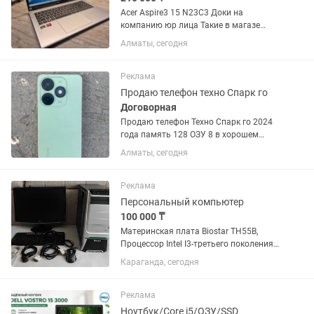
Acer Aspire3 15 N23C3 Доки на
компанию юр лица Такие в магазе
стоят дорого + Работает шустро и
Алматы, сегодня
программы загружает быстро за счет
SSD + Тихая и холодная даже на max
нагрузках + Клавиши не залипают и...
Реклама
Продаю телефон техно Спарк го
Договорная
Продаю телефон Техно Спарк го 2024
года память 128 ОЗУ 8 в хорошем
состоянии, коробки нету, аккумулятор
Алматы, сегодня
5000
Реклама
Персональный компьютер
100 000 ₸
Материнская плата Biostar TH55B,
Процессор Intel I3-третьего поколения.
Блок питания на 500 ватт. Жёсткий
Караганда, сегодня
диск SSd твердотельный на 512
мб,DVD-RW, оперативная память 7 Гб-
DDR3, видеокарта GTX 1050 Ti...
Реклама
Ноутбук/Core i5/ОЗУ/SSD