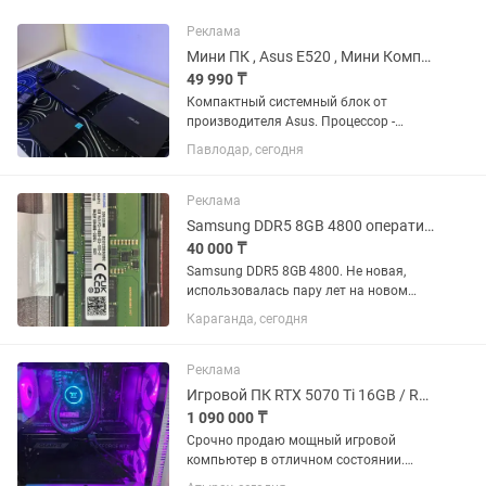
Реклама
Мини ПК , Asus E520 , Мини Компьютер 16Gb , Ssd , Mini PC Mini ПК
49 990 ₸
Компактный системный блок от
производителя Asus. Процессор -
G4400T Видеокарта - HD Graphics 510
Павлодар, сегодня
Оперативная память - 16Gb DDR4 Диск
- SSD M2 250Gb 54.990Тг 2 ПК - Intel
Pentium Silver N6005 4 ядра...
Реклама
Samsung DDR5 8GB 4800 оперативка
40 000 ₸
Samsung DDR5 8GB 4800. Не новая,
использовалась пару лет на новом
ноутбуке. Продаю в связи с апгрейдом.
Караганда, сегодня
Писать сюда или в .
Реклама
Игровой ПК RTX 5070 Ti 16GB / Ryzen 7 5700X3D / 64GB / NVMe / Водянка,Wi-Fi
1 090 000 ₸
Срочно продаю мощный игровой
компьютер в отличном состоянии.
Компьютер собирался для себя из