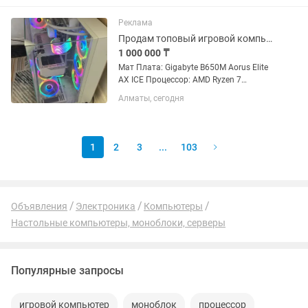
новые в коробке хайпер икс Кресло
новое Видеокарта NVIDIA 2060...
Реклама
Продам топовый игровой компьютер
1 000 000 ₸
Мат Плата: Gigabyte B650M Aorus Elite
AX ICE Процессор: AMD Ryzen 7
7800X3D 120W AM5 ОЗУ:
Алматы, сегодня
KF564C32RSAK2 -32 32GB Видеокарта:
GeForce RTX 4080 SUPER AERO OC 16G
Жесткий диск1: SSD Samsung 980 PRO
2000...
1
2
3
...
103
Объявления
Электроника
Компьютеры
Настольные компьютеры, моноблоки, серверы
Популярные запросы
игровой компьютер
моноблок
процессор