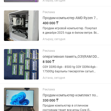
Атырау, сегодня
качественных комплектующих,
полностью исправен и не требует
никаких вложений. Характеристики:
Реклама
Процессор...
Продам компьютер AMD Ryzen 7600x 3060ti
400 000 ₸
Продам игровой компьютер. Покупал
в декабре 2025 года в белом ветре. Все
чеки имеются, и коробки от каждого
Атырау, сегодня
компонента. В кс на высоких 200-250
фпс, на средних 300-350
Характеристики: - Видеокарта...
Реклама
оперативная память,ОЗУ,RAM DDR3, DDR4, DDR5
8 500 ₸
ОЗУ DDR3-8gb - 8500 tg ОЗУ DDR4-8gb -
17500tg барлығы тексерілген сатып
алғандарға ноутбукқа салып беру тегін
Астана, сегодня
Реклама
Продам компьютер комплект полный
330 000 ₸
Продам компьютер в отличном
состоянии тянет все игры Core i5