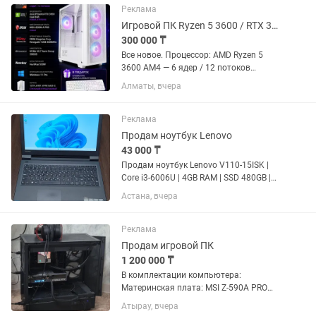
Реклама
Игровой ПК Ryzen 5 3600 / RTX 3050 8GB / 16GB DDR4 / NVMe 500GB
300 000 ₸
Все новое. Процессор: AMD Ryzen 5
3600 AM4 — 6 ядер / 12 потоков
Видеокарта: Asus Phoenix RTX 3050
Алматы, вчера
Dual 8GB Материнская плата: MSI
A520M-A PRO Оперативная память:
DDR4 Kingston Fury Renegade...
Реклама
Продам ноутбук Lenovo
43 000 ₸
Продам ноутбук Lenovo V110-15ISK |
Core i3-6006U | 4GB RAM | SSD 480GB |
15.6" HD | в хорошем рабочем
Астана, вчера
состоянии. Характеристики: • Модель:
Lenovo V110-15ISK (80TL) • Экран: 15.6"
HD • Процессор:...
Реклама
Продам игровой ПК
1 200 000 ₸
В комплектации компьютера:
Материнская плата: MSI Z-590A PRO
Процессор: Intel Core I7-11700K
Атырау, вчера
Видеокарта: GYGABITE NVIDIA GeForce