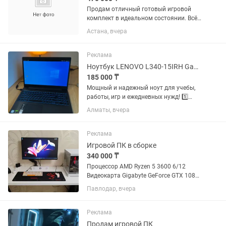
Продам отличный готовый игровой
комплект в идеальном состоянии. Всё
собиралось и настраивалось для себя,
Астана, вчера
работает абсолютно тихо, без
перегревов и любых проблем.
Справляемся с любыми
Реклама
современными...
Ноутбук LENOVO L340-15IRH Gaming (i5 /GTX1650 /16gb /SSD 500gb /HDD 1tb)
185 000 ₸
Мощный и надежный ноут для учебы,
работы, игр и ежедневных нужд! 1️⃣
ХАРАКТЕРИСТИКИ | Процессор: Intel
Алматы, вчера
Core i5-9300H 4.10 GHz | Видеокарта:
NVIDIA GeForce GTX 1650 (4 ГБ) +
встроенная Intel UHD...
Реклама
Игровой ПК в сборке
340 000 ₸
Процессор AMD Ryzen 5 3600 6/12
Видеокарта Gigabyte GeForce GTX 1080
Ti AORUS 11gb Материнка MSI B550M
Павлодар, вчера
PRO-VDH WIFI Оперативная память
HyperX Fury DDR4 32 ГБ DDR4 3.2ггц
SSD накопитель 512 GB...
Реклама
Продам игровой ПК