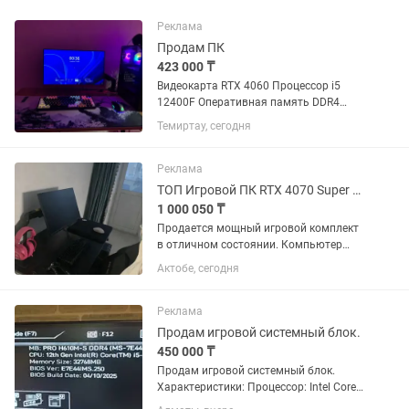
Реклама
Продам ПК
423 000 ₸
Видеокарта RTX 4060 Процессор i5
12400F Оперативная память DDR4
Kingston 32 Гб Ssd накопитель на 512
Темиртау, сегодня
Гб Наушники HyperX Cloud II черно-
красный Монитор Sanc 165 Гц на
настольном кронштейне , есть...
Реклама
ТОП Игровой ПК RTX 4070 Super ASUS 380Hz Logitech Andaseat
1 000 050 ₸
Продается мощный игровой комплект
в отличном состоянии. Компьютер
использовался аккуратно, без
Актобе, сегодня
майнинга, без перегревов и каких-либо
технических проблем. Подойдет как
для современных игр на...
Реклама
Продам игровой системный блок.
450 000 ₸
Продам игровой системный блок.
Характеристики: Процессор: Intel Core
i5-12400F Материнская плата: MSI PRO