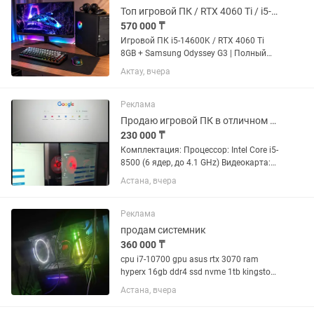
кастомных...
Топ игровой ПК / RTX 4060 Ti / i5-14600K / 32GB
570 000 ₸
Игровой ПК i5-14600K / RTX 4060 Ti
8GB + Samsung Odyssey G3 | Полный
комплект Мощный игровой комплект —
Актау, вчера
сел и играй! Продаю свой компьютер,
собранный из качественных
комплектующих. Отлично подходит...
Реклама
Продаю игровой ПК в отличном состоянии, подходит для игр, работы и учебы
230 000 ₸
Комплектация: Процессор: Intel Core i5-
8500 (6 ядер, до 4.1 GHz) Видеокарта:
GTX 1650 Super 4GB GDDR5 ОЗУ: 16 GB
Астана, вчера
DDR4 2400 MHz Материнская плата:
ASRock B360M SSD M.2 240 GB Kingston
HDD 500 GB...
Реклама
продам системник
360 000 ₸
cpu i7-10700 gpu asus rtx 3070 ram
hyperx 16gb ddr4 ssd nvme 1tb kingston
материнка asus tuf gaming b 460 m plus
Астана, вчера
wifi блок питания thermal take 750w
gold водянка rog ryuo 240