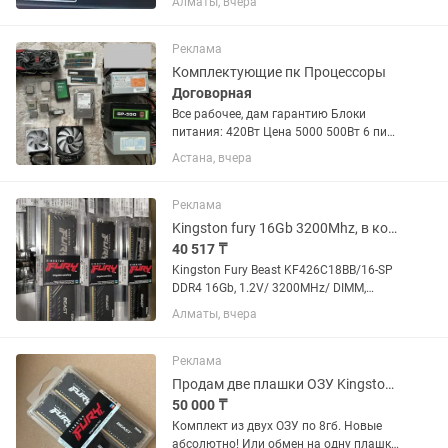
Алматы, вчера
H610M-S DDR4 Оперативная память: 32
GB DDR4 Видеокарта: GeForce RTX 4060
12GB GDDR6 SSD:...
Реклама
Комплектующие пк Процессоры
Договорная
Все рабочее, дам гарантию Блоки
питания: 420Вт Цена 5000 500Вт 6 пин.
Цена 7000 550Вт Gamemax GP-550 6+2
Астана, вчера
6+2 пин Цена 15000 Корпус
компьютера Цена 500 за один корпус
Накопители: mSATA SSD 32Gb...
Реклама
Kingston fury 16Gb 3200Mhz, в количестве новые,
40 517 ₸
Kingston Fury Beast KF426C18BB/16-SP
DDR4 16Gb, 1.2V/ 3200MHz/ DIMM,
Тайминги CL18-18-18 XMP, есть
Алматы, вчера
количество Новые. Цена: 40.517тг.
Реклама
Продам две плашки ОЗУ Kingston Fury ddr4 16Gb ОБМЕН НА ОДНУ ПЛАШКУ 16гб
50 000 ₸
Комплект из двух ОЗУ по 8гб. Новые
абсолютно! Или обмен на одну плашку