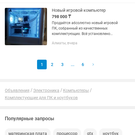
RTX 4070 Ti EAGLE OC 12 GB(3
вентилятора) Оперативная память:
Новый игровой компьютер
Kingston...
798 000 ₸
Продаётся абсолютно новый игровой
ПК, собранный из качественных
комплектующих. Всё установлено
аккуратно, без экономии — делался
Алматы, вчера
«для себя». Характеристики:
Процессор: Intel Core...
1
2
3
...
6
Объявления
Электроника
Компьютеры
Комплектующие для ПК и ноутбуков
Популярные запросы
материнская плата
процессор
gtx
ноутбук