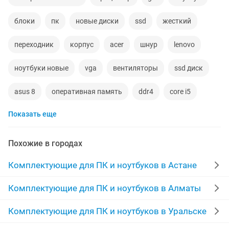
блоки
пк
новые диски
ssd
жесткий
переходник
корпус
acer
шнур
lenovo
ноутбуки новые
vga
вентиляторы
ssd диск
asus 8
оперативная память
ddr4
core i5
Показать еще
ddr5
видеокарта nvidia
внешний жесткий диск
клавиатура
модули
hdmi vga
пк компьютер
Похожие в городах
переходники адаптер
процесор
kingston
Комплектующие для ПК и ноутбуков в Астане
windows 10
samsung ssd
оперативная
1tb
Комплектующие для ПК и ноутбуков в Алматы
экран ноутбук
ноутбуки acer
gtx 1650
Комплектующие для ПК и ноутбуков в Уральске