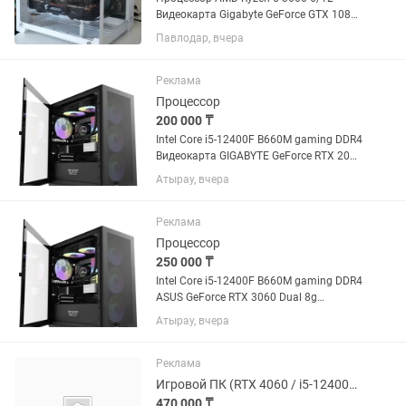
Видеокарта Gigabyte GeForce GTX 1080
Ti AORUS 11gb Материнка MSI B550M
Павлодар, вчера
PRO-VDH WIFI Оперативная память
HyperX Fury DDR4 32 ГБ DDR4 3.2ггц
SSD накопитель 512 GB...
Реклама
Процессор
200 000 ₸
Intel Core i5-12400F B660M gaming DDR4
Видеокарта GIGABYTE GeForce RTX 2060
SUPER 8Gb Kingston HyperX FURY Black
Атырау, вчера
16g
Реклама
Процессор
250 000 ₸
Intel Core i5-12400F B660M gaming DDR4
ASUS GeForce RTX 3060 Dual 8g
Kingston HyperX FURY Black 16g
Атырау, вчера
Реклама
Игровой ПК (RTX 4060 / i5-12400F / 4TB) 2K Монитор и Периферия
470 000 ₸