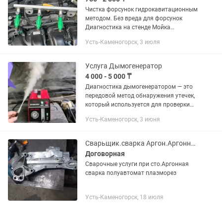
Чистка форсунок гидрокавитационным
методом. Без вреда для форсунок
Диагностика на стенде Мойка
форсунок от 700 тг Перечень
Усть-Каменогорск, 3 июля
выполняемых услуг: -Очистка
бензиновых...
Услуга Дымогенератор
4 000 - 5 000 ₸
Диагностика дымогенератором — это
передовой метод обнаружения утечек,
который используется для проверки
герметичности систем автомобиля. С
Усть-Каменогорск, 3 июня
помощью этой технологии
специалисты могут быстро и точно...
Сварьщик.сварка Аргон.Аргонная.сварочьные работы.
Договорная
Сварочные услуги при сто.Аргонная
сварка полуавтомат плазморез
Усть-Каменогорск, 18 июля