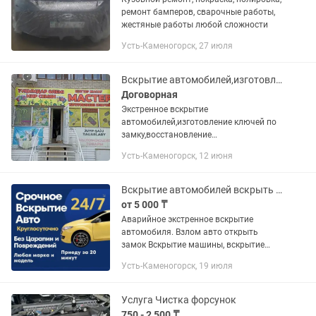
ремонт бамперов, сварочные работы,
жестяные работы любой сложности
Усть-Каменогорск, 27 июля
Вскрытие автомобилей,изготовление ключей,ремонт автомобильных замков
Договорная
Экстренное вскрытие
автомобилей,изготовление ключей по
замку,восстановление
иммобилайзера,изготовление ключей с
Усть-Каменогорск, 12 июня
чипом,смарт ключей,реставрация
автомобильных замков.
Вскрытие автомобилей вскрыть авто машину открыть дверь бак копот багажник
от 5 000 ₸
Аварийное экстренное вскрытие
автомобиля. Взлом авто открыть
замок Вскрытие машины, вскрытие
замков если захлопнулась дверь.
Усть-Каменогорск, 19 июля
Вскрытие авто, если сработала
сигнализация. Открытие автомобиля
при...
Услуга Чистка форсунок
750 - 2 500 ₸