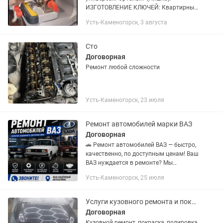
ИЗГОТОВЛЕНИЕ КЛЮЧЕЙ: Квартирных,
Гаражных, Автомобильных,
Усть-Каменогорск, 3 августа
Домофонных, Спец ключей, Выкидные
ключи, Ключи с ПДУ, Корпуса ключей,
Ключи с...
Сто
Договорная
Ремонт любой сложности
Усть-Каменогорск, 23 июля
Ремонт автомобилей марки ВАЗ
Договорная
🚗 Ремонт автомобилей ВАЗ — быстро,
качественно, по доступным ценам! Ваш
ВАЗ нуждается в ремонте? Мы
поможем вернуть ему надежность и
Усть-Каменогорск, 25 июля
отличное состояние! ВАЗ — наша
специализация! Звоните и...
Услуги кузовного ремонта и покраски
Договорная
Кузовной ремонт, покраска, полировка,