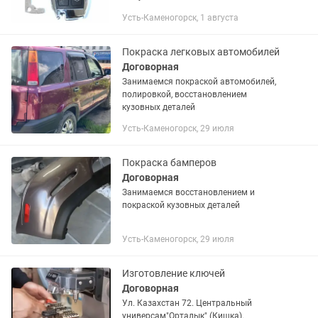
утерей. Замена замков зажигания,
Усть-Каменогорск, 1 августа
Установка эмулятора защелки,
Клонирование и замена других...
Покраска легковых автомобилей
Договорная
Занимаемся покраской автомобилей,
полировкой, восстановлением
кузовных деталей
Усть-Каменогорск, 29 июля
Покраска бамперов
Договорная
Занимаемся восстановлением и
покраской кузовных деталей
Усть-Каменогорск, 29 июля
Изготовление ключей
Договорная
Ул. Казахстан 72. Центральный
универсам"Орталык" (Кишка).