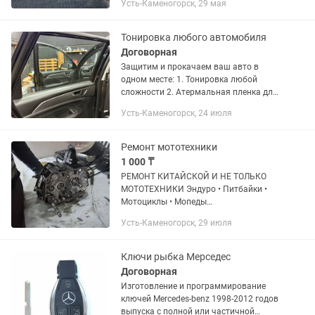
Усть-Каменогорск, 29 мая
системы охлаждения Ремонт ходовой
части замена шаровых наконечников...
Тонировка любого автомобиля
Договорная
Защитим и прокачаем ваш авто в
одном месте: 1. Тонировка любой
сложности 2. Атермальная пленка для
защиты салона от тепла, солнца и уф
Усть-Каменогорск, 24 июля
лучей 3. Бронепленка на кузов и
лобовое 4. Ремонт сколов и...
Ремонт мототехники
1 000 ₸
РЕМОНТ КИТАЙСКОЙ И НЕ ТОЛЬКО
МОТОТЕХНИКИ Эндуро • Питбайки •
Мотоциклы • Мопеды
━━━━━━━━━━━━━━━ 🔧 Диагностика и
Усть-Каменогорск, 29 июля
поиск неисправностей 🔧 Капитальный
и частичный ремонт двигателя 🔧
Замена поршневой,...
Ключи рыбка Мерседес
Договорная
Изготовление и программирование
ключей Mercedes-benz 1998-2012 годов
выпуска с полной или частичной