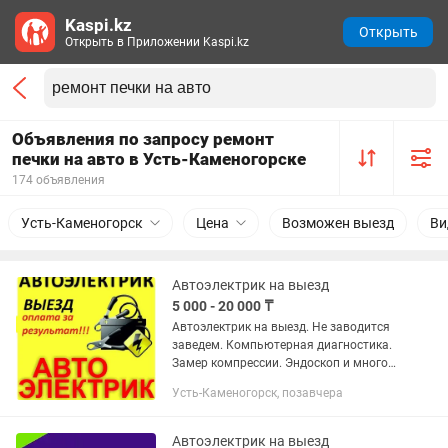
Kaspi.kz
Открыть
Открыть в Приложении Kaspi.kz
Объявления по запросу ремонт
печки на авто в Усть-Каменогорске
174 объявления
Усть-Каменогорск
Цена
Возможен выезд
Ви
Автоэлектрик на выезд
5 000 - 20 000 ₸
Автоэлектрик на выезд. Не заводится
заведем. Компьютерная диагностика.
Замер компрессии. Эндоскоп и многое
другое. Выезд по городу 5 тыс тг.+
Усть-Каменогорск, позавчера
Работа.Загород договорная. Онлайн
помощь 5000
Автоэлектрик на выезд