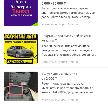
5 000 - 30 000 ₸
Запуск двигателя Компьютерная
диагностика Замер компрессии Замер
давления топлива Дымогенератор
поиск подсоса воздуха Эндоскоп
Усть-Каменогорск, 6 июля
Ремонт проводки двигателя Ремонт
электрооборудования автомобиля
Выезд...
Вскрытие автомобилей вскрыть авто машину открыть дверь бак копот багажник
от 5 000 ₸
Аварийное вскрытие автомобилей
выездом по городу и за его пределы
Помощь в открытие заблокированного
автомобиля. Прикурить авто Сел
Усть-Каменогорск, 9 июня
аккумулятор, забыли ключи в салоне,
проблема с центральными...
Услуги автоэлектрика
от 2 000 ₸
Ремонт -стартера -центрзамка
-диагностика электрооборудования в
авто УСТАНОВКА ДХО, дальний в пол
накала, сабвуфер, магнитолы.
Усть-Каменогорск, 4 июня
Установка, ремонт и настройка
автосигнализаций. Установка...