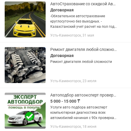
АвтоСтрахование со скидкой АвтоСтраховка рос учет грузовые
Договорная
-Обязательное автострахование
круглосуточно без выходных. -
Казахстанский учет расчет на пол года
и год - Страхование работников ИП -
Усть-Каменогорск, 31 мая
Выезд в Россию Российский учет
Армения Киргизия Монголия...
Ремонт двигателя любой сложности
Договорная
Ремонт двигателя любой сложности
Усть-Каменогорск, 23 июля
Автоподбор автоэксперт проверка авто компьютерная диагностика авто
5 000 - 15 000 ₸
Услуги авто подбора автоэксперт
компьютерная диагностика всех
автомобилей начиная с 90х проверка
эндоскопом проверка компрессии
Усть-Каменогорск, 18 июня
двигателя Поможем профессионально