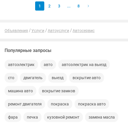
1
2
3
...
8
Объявления
Услуги
Автоуслуги
Автосервис
Популярные запросы
автоэлектрик
авто
автоэлектрик на выезд
сто
двигатель
выезд
вскрытие авто
машина авто
вскрытие замков
ремонт двигателя
покраска
покраска авто
фара
печка
кузовной ремонт
замена масла