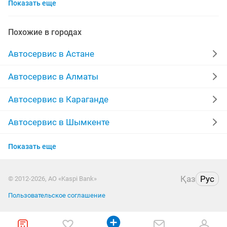
Показать еще
акпп
чистка форсунок
ремонт фар
пассажирские перевозки
реставрация
кпп
Похожие в городах
химчистка
полировка фар
диагностика
Автосервис в Астане
полировка
ремонт выезд
шумоизоляция
Автосервис в Алматы
изготовление ключей
ремонт услуга
страховка
Автосервис в Караганде
ремонт стартера
автострахование
Автосервис в Шымкенте
Автосервис в Актобе
полировка авто
автоуслуги
ремонт печек
Показать еще
Автосервис в Актау
аргонная сварка
грузовые авто
вскрытие
Қаз
Рус
© 2012-2026, АО «Kaspi Bank»
Автосервис в Костанае
легковые авто
Пользовательское соглашение
Автосервис в Павлодаре