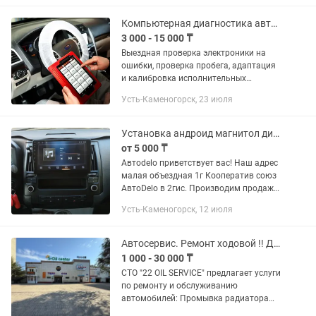
определить Автомобиль крашен или...
Компьютерная диагностика автомобиля
3 000 - 15 000 ₸
Выездная проверка электроники на
ошибки, проверка пробега, адаптация
и калибровка исполнительных
механизмов, очистка от ошибок.
Усть-Каменогорск, 23 июля
Установка андроид магнитол диагностика автомобиля автомагнитол продажа
от 5 000 ₸
Автоdelo приветствует вас! Наш адрес
малая объездная 1г Кооператив союз
АвтоDelo в 2гис. Производим продажу
установку: - Магнитол Android; -
Усть-Каменогорск, 12 июля
Видеорегистраторов андроид - 1din
магнитолы; - Авто...
Автосервис. Ремонт ходовой !! Диагностика СТО в Усть-Каменогорске
1 000 - 30 000 ₸
СТО "22 OIL SERVICE" предлагает услуги
по ремонту и обслуживанию
автомобилей: Промывка радиатора
печки чистка радиатора печки и