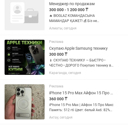
Менеджер по продажам
300 000 - 1 200 000 ₸
🔥 BIOGLAZ КОМАНДАСЫНА
МАМАНДАР ҚАЖЕТ! 💰 Біз не
ұсынамыз? ✅ Әр сатылымнан 15-17%
Алматы, сегодня
пайыздық сыйақы ✅ Орташа табыс:
300 000 – 1 200 000 тг+ ✅ Күнделікті 5
000 – 10 000 тг бонус ✅ Жалақы әр 2
Реклама
апта сайын...
Скупаю Apple Samsung технику
300 000 ₸
📱 СКУПАЮ ТЕХНИКУ — БЫСТРО •
ЧЕСТНО • ДОРОГО Покупаю технику в
любом состоянии. Быстрая оценка за 5
Караганда, сегодня
минут ✅ Скупаю: • iPhone • Samsung •
MacBook • iPad • Игровые ноутбуки 📱
iPhone Все модели от...
Реклама
iPhone 15 Pro Max Айфон 15 Про Макс
360 000 ₸
iPhone 15 Pro Max | Айфон 15 Про Макс
Память: 512 гб Цвет: белый Акб: 82%
Комплект: коробка и шнур Состояние:
Актау, сегодня
отличное Хозяин: 1 Торг минимальный
Рассматриваю обмен на трон dji mini 5