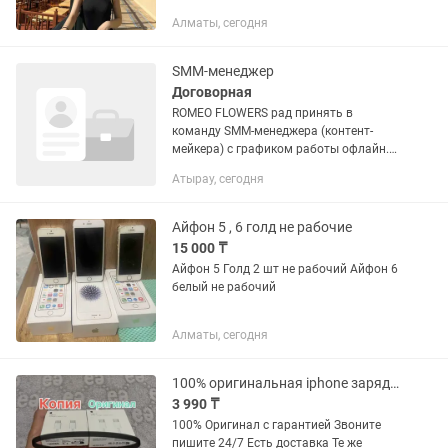
создание визуала - ведение контента
Алматы, сегодня
(Stories Пост Reels) - Фото/видео съемки
(iPhone 15 pro) - монтаж для...
SMM-менеджер
Договорная
ROMEO FLOWERS рад принять в
команду SMM-менеджера (контент-
мейкера) с графиком работы офлайн.
Дорогой соискатель, рассмотрим
Атырау, сегодня
готового специалиста с опытом
работы, чтобы влиться в темп
компании ⬇️ С...
Айфон 5 , 6 голд не рабочие
15 000 ₸
Айфон 5 Голд 2 шт не рабочий Айфон 6
белый не рабочий
Алматы, сегодня
100% оригинальная iphone зарядка айфон 5,6,7,8,9,10,13,16,17 адаптер шнур
3 990 ₸
100% Оригинал с гарантией Звоните
пишите 24/7 Есть доставка Те же