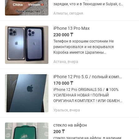
зарядки, что и в Технодоме и Sulpak, с
гарантией.
Алматы, сегодня
iPhone 13 Pro Max
230 000 ₸
Телефон в хорошем состоянии Не
ремонтировался и не вскрывался
Коробка имеется Царапины
незначительные, носили всегда в чехле
Астана, вчера
и со стеклом Заряд 79% Все работает,
функция 0.5 не работает Мошенников...
iPhone 12 Pro 5.G / полный комплект
170 000 ₸
iPhone 12 Pro ORIGINALS 5G / 🔋100%
УСИЛЕННАЯ НОВАЯ ! ПОЛНЫЙ
ОРИГИНАЛ КОМПЛЕКТ ! ИЛИ ОБМЕН
НОУТБУК УРАЛЬСК АКСАЙ ДОСТАВКА
Уральск, вчера
стекло на айфон
200 ₸
стекло защитное на айфон. в наличии