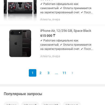
✔ Работаю официально как
самозанятый. ✔ Оплата принимается
на зарегистрированный счет. ✔ После
оплаты предоставляю чек и
Алматы, вчера
подтверждение заказа. Для оплаты
вам будет предоставлен счёт или QR
Код на...
iPhone Air, 12/256 GB, Space Black
615 000 ₸
✔ Работаю официально как
самозанятый. ✔ Оплата принимается
на зарегистрированный счет. ✔ После
оплаты предоставляю чек и
Алматы, вчера
подтверждение заказа. Для оплаты
вам будет предоставлен счёт или QR
Код на...
1
2
3
...
11
Популярные запросы