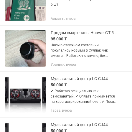
5 шт
Алматы, вчера
Продам смарт-часы Huawei GT 5 Pro
95 000 ₸
Часы в отличном состоянии,
покупались новыми в Сулпак, чек
имеется. Работают отлично, без
зависаний, без глюков. Измерение
Уральск, вчера
пульса, шагомер, высотомер, функция
принятия звонка непосредственно на
самих...
Музыкальный центр LG CJ44
50 000 ₸
✔ Работаю официально как
самозанятый. ✔ Оплата принимается
на зарегистрированный счет. ✔ После
оплаты предоставляю чек и
Тараз, вчера
подтверждение заказа. Для оплаты
вам будет предоставлен счёт или QR
Код на...
Музыкальный центр LG CJ44
50 000 ₸