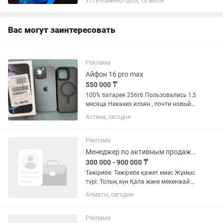
Усть-Каменогорск, 18 июля
без ремонтов, без вскрытий, все
работает...
Вас могут заинтересовать
Реклама
Айфон 16 pro max
550 000 ₸
100% батарея 256гб Пользовались 1,5
месяца Никаких изъян , почти новый
Есть минимальный торг
Астана, сегодня
Реклама
Менеджер по активным продажам
300 000 - 900 000 ₸
Тәжірибе: Тәжірибе қажет емес Жұмыс
түрі: Толық күн Қала және мекенжай:
Алматы қ., Мақатаев 117А, БЦ LOTOS
Алматы, сегодня
Тіл: Қазақша Талаптар қарапайым, ал
мүмкіндіктер үлкен 😄 BIOGLAZ -
денсаулық саласындағы...
Реклама