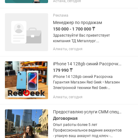
Астана, сегодня
дефектами — любых брендов: 📲
iPhone, Samsung, Xiaomi, Huawei, Poco,
Realme и др. 💰 Оценим за 5 минут 💵...
Реклама
Менеджер по продажам
150 000 - 1 700 000 ₸
Здравствуйте! Вас приветствует
компания ТД Металлург.
Фиксированный оклад 150.000 тг/мес
Алматы, сегодня
Щедрые проценты от прибыли от 25-
35% График работы 5/2 с 9:00 до 18:00
Также при выполнении турбо планов...
iPhone 14 128gb синий Рассрочка Гарантия Магазин Red Geek
179 990 ₸
iPhone 14 128gb синий Рассрочка
Гарантия Магазин Red Geek • Магазин
Электронной техники Red Geek-
качественная и проверенная техника
Алматы, сегодня
по самым выгодным ценам •
Официальная Гарантия-30 дней •...
Предоставляю услуги СММ специалиста Мобилографа/Таргетолога
Договорная
Опыт работы более 5 лет
Профессиональное ведение аккаунтов
- упакую ваш аккаунт под ключ -