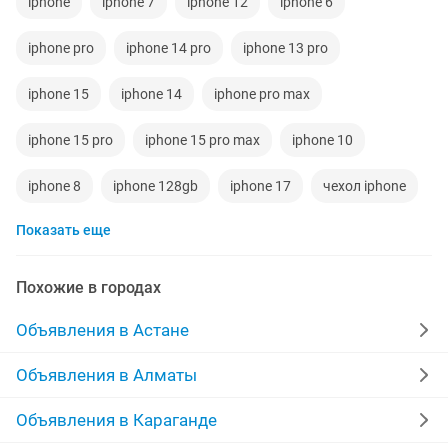
iphone
iphone 7
iphone 12
iphone 6
iphone pro
iphone 14 pro
iphone 13 pro
iphone 15
iphone 14
iphone pro max
iphone 15 pro
iphone 15 pro max
iphone 10
iphone 8
iphone 128gb
iphone 17
чехол iphone
Показать еще
iphone айфон
iphone 128
iphone 16 pro
Похожие в городах
Объявления в Астане
Объявления в Алматы
Объявления в Караганде