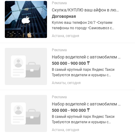
pro, dji air...
Реклама
Скупка/КУПЛЮ ваш айфон в любом состоянии
Договорная
Куплю ваш телефон 24/7 •Скупаем
телефоны по городу •Самовывоз с
любой точки города •Онлайн оценка за
Астана, сегодня
5 минут •Скупаем не рабочие или
заблокированные •Пишите или
звоните ! •Выплата наличными или...
Реклама
Набор водителей с автомобилем в свободное время
500 000 - 900 000 ₸
В самый крупный парк Яндекс Такси
Требуются водители и курьеры с
автомобилем У вас будет - Свободный
Алматы, сегодня
график работы (Подходит для
совмещения, выходите когда хотите) -
Минимальный холостой пробег...
Реклама
Набор водителей с автомобилем в свободное время
500 000 - 900 000 ₸
В самый крупный парк Яндекс Такси
Требуются водители и курьеры с
автомобилем У вас будет - Свободный
Астана, сегодня
график работы (Подходит для