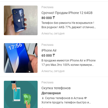
совмещения, выходите когда хотите) -
Минимальный холостой пробег...
Реклама
Срочно! Продам IPhone 12 64GB
80 000 ₸
Телефон без ремонта Не вскрывался !
Все родное ! АКБ 77% держит отлично
Есть царапины, запчасти всё в
Алматы, сегодня
оригинале Работает Все Полностью
iCloud Чистый! Не Виснет, Не гонит!
Характеристики: los:...
Реклама
iPhone Air
65 000 ₸
В продаже имеются iPhone Air и IPhone
17 pro Max.Это 100% копии премиум
качества. Идентичен с оригинальным
Алматы, сегодня
телефоном. 8 ядер, ОЗУ 6, сеть 4-5 G,
LTE. Все телефоны новые,
запечатанные. Для заказа...
Реклама
Скупка телефонов
Договорная
📱 Скупка телефонов в Астана 💸
Хотите продать телефон быстро и
выгодно? Покупаем новые, б/у и с