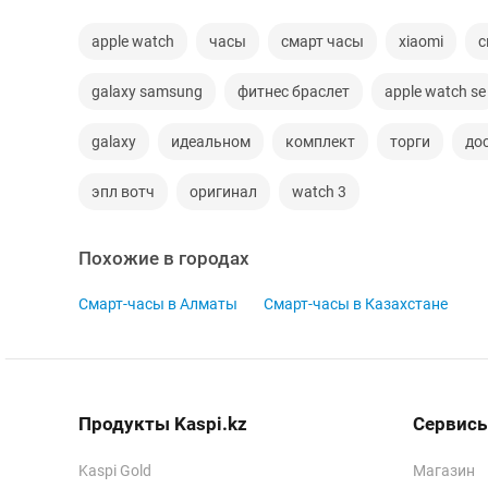
apple watch
часы
смарт часы
xiaomi
с
galaxy samsung
фитнес браслет
apple watch se
galaxy
идеальном
комплект
торги
до
эпл вотч
оригинал
watch 3
Похожие в городах
Смарт-часы в Алматы
Смарт-часы в Казахстане
Продукты Kaspi.kz
Сервисы
Kaspi Gold
Магазин