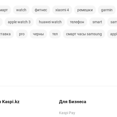
март
watch
фитнес
xiaomi 4
ремешки
garmin
apple watch 3
huawei watch
телефон
smart
sam
ставка
pro
черны
тел
смарт часы samsung
app
 Kaspi.kz
Для Бизнеса
Kaspi Pay