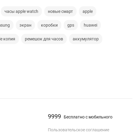
часы apple watch
новые смарт
apple
sung
экран
коробки
gps
huawei
le копия
ремешок для часов
аккумулятор
9999
Бесплатно с мобильного
Пользовательское соглашение