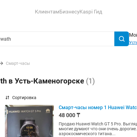
Клиентам
Бизнесу
Kaspi Гид
Мой
Уст
Смарт-часы
ath в Усть-Каменогорске
(1)
Сортировка
Смарт-часы номер 1 Huawei Watch
48 000 ₸
Продаю Huawei Watch GT 5 Pro. Выглядят на руке очень стильно, намного дороже своей цены,
многие думают что они очень дорогие. Почему за эту цену это лучшие часы? - Корпус и
аэрокосмического титана...