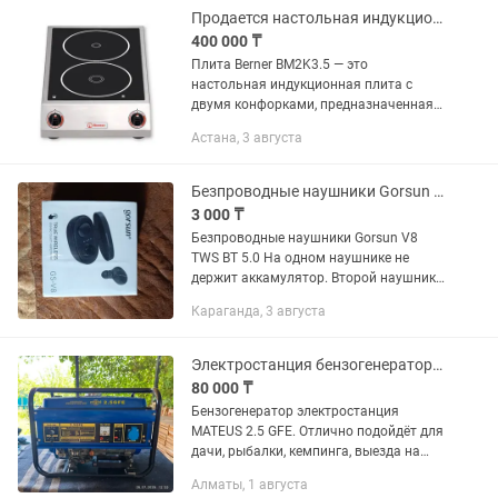
приемника...
Продается настольная индукционная плита Berner BM2K3.5
400 000 ₸
Плита Berner BM2K3.5 — это
настольная индукционная плита с
двумя конфорками, предназначенная
для профессионального
Астана, 3 августа
использования, которая отличается
высокой мощностью и компактными
размерами....
Безпроводные наушники Gorsun V8 TWS BT 5.0
3 000 ₸
Безпроводные наушники Gorsun V8
TWS BT 5.0 На одном наушнике не
держит аккамулятор. Второй наушник
работает отлично аккамулятор держит
Караганда, 3 августа
, чехол работает нормально.
Происхождение Материковый...
Электростанция бензогенератор MATEUS 2.5 GFE Алматы
80 000 ₸
Бензогенератор электростанция
MATEUS 2.5 GFE. Отлично подойдёт для
дачи, рыбалки, кемпинга, выезда на
природу, не большого подсобного
Алматы, 1 августа
хозяйства. Разумный торг уместен.