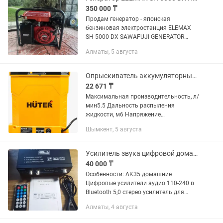
350 000 ₸
Продам генератор - японская
бензиновая электростанция ELEMAX
SH 5000 DX SAWAFUJI GENERATOR
powered by HONDA. Оригинал-
Алматы, 5 августа
японского производства. Был в
пользовании у одного владельца,
использовался как...
Опрыскиватель аккумуляторный Huter SP-16AC
22 671 ₸
Максимальная производительность, л/
мин5.5 Дальность распыления
жидкости, м6 Напряжение
аккумулятора, В12 Тип
Шымкент, 5 августа
аккумуляторасвинцово-кислотный
Емкость аккумулятора, Ач8 Объем бака
для распыления,...
Усилитель звука цифровой домашний(Авто)AK35, 800Вт, 110-240В,Bluetooth
40 000 ₸
Особенности: AK35 домашние
Цифровые усилители аудио 110-240 в
Bluetooth 5,0 стерео усилитель для
дома аудио колонки Hifi FM АВТО
Алматы, 4 августа
музыкальный сабвуфер 1,2-каналом
Bluetooth стерео усилитель