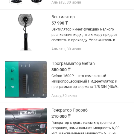
Алматы, 30 июля
вместе и так и отдельно. Регулируемый
объем испарения воды,...
Вентилятор
57 990 ₸
Вентилятор имеет функцию мелкого
распыления воды, что в жару придает
свежесть и прохладу. Увлажнитель и
вентилятор можно использовать как
Алматы, 30 июля
вместе и так и отдельно. Регулируемый
объем испарения воды,...
Программатор Gefran
350 000 ₸
Gefran 1600P — это компактный
микропроцессорный ПИД-регулятор и
программатор формата 1/8 DIN (48x96
мм) с функцией задания темпа
Актау, 30 июля
изменения уставки (рампы/выдержки),
созданный для точного управления...
Генератор Прораб
210 000 ₸
Генератор с двигателем внутреннего
сгорания, номинальная мощность 6, 00
кВт, максимальная мощность 6, 50 кВт,