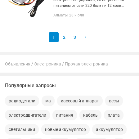
электронный цифровой, со встроенным
питанием от сети 220 Вольт и 12 вольт.
Диапазон измеряемой температуры от
Алматы, 28 июля
-50 до +110 С Датчик
водонепроницаемый 1 метр
Напряжение...
1
2
3
Объявления
Электроника
Прочая электроника
Популярные запросы
радиодетали
ма
кассовый аппарат
весы
электродвигатели
питания
кабель
плата
светильники
новые аккумулятор
аккумулятор