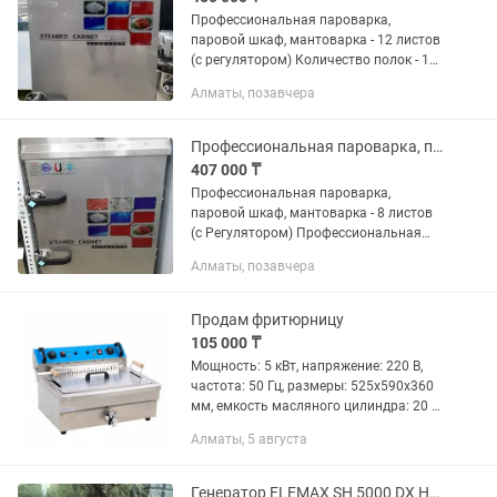
Профессиональная пароварка,
паровой шкаф, мантоварка - 12 листов
(с регулятором) Количество полок - 12
листов Напряжение - 380В Мощность -
Алматы, позавчера
12кВт Давление - 100 - 250 kPa Ширина
- 66,5см Высота -...
Профессиональная пароварка, паровой шкаф, мантоварка 8 листов (с Регуляторо
407 000 ₸
Профессиональная пароварка,
паровой шкаф, мантоварка - 8 листов
(с Регулятором) Профессиональная
пароварка Количество полок - 8
Алматы, позавчера
листов Напряжение - 380 В Мощность -
9 кВт Давление - 100 - 250...
Продам фритюрницу
105 000 ₸
Мощность: 5 кВт, напряжение: 220 В,
частота: 50 Гц, размеры: 525х590х360
мм, емкость масляного цилиндра: 20 л.
Настольная, из нержавеющей стали, 2
Алматы, 5 августа
кнопки питания, 2 регулятора
температуры, есть...
Генератор ELEMAX SH 5000 DX HONDA