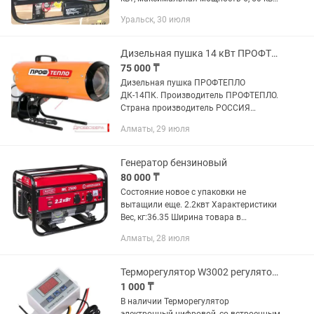
бензиновый, одноцилиндровый,
Уральск, 30 июля
четырехтактный двигатель, OHV,
воздушное охлаждение,...
Дизельная пушка 14 кВт ПРОФТЕПЛО РОССИЯ, калорифер, обогреватель
75 000 ₸
Дизельная пушка ПРОФТЕПЛО
ДК-14ПК. Производитель ПРОФТЕПЛО.
Страна производитель РОССИЯ
Мощность 14 кВт. Воздушный поток
Алматы, 29 июля
300 м³/час. Топливный бак:
Пластиковая канистра в комплекте.
Объем...
Генератор бензиновый
80 000 ₸
Состояние новое с упаковки не
вытащили еще. 2.2квт Характеристики
Вес, кг:36.35 Ширина товара в
индивидуальной упаковке (см):44.5
Алматы, 28 июля
Высота товара в индивидуальной
упаковке (см):44 Глубина товара в...
Терморегулятор W3002 регулятор температуры термостат
1 000 ₸
В наличии Терморегулятор