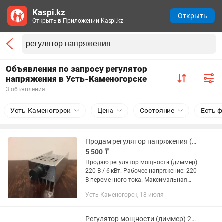
Kaspi.kz
Открыть
Открыть в Приложении Kaspi.kz
Объявления по запросу регулятор
напряжения в Усть-Каменогорске
3 объявления
Усть-Каменогорск
Цена
Состояние
Есть 
Продам регулятор напряжения (диммер) 6 кВт
5 500 ₸
Продаю регулятор мощности (диммер)
220 В / 6 кВт. Рабочее напряжение: 220
В переменного тока. Максимальная
мощность: 6000 Вт. В наличии также
Усть-Каменогорск, 18 июля
имеются регуляторы напряжения 2
кВт, 4 кВт
Регулятор мощности (диммер) 220 В / 4 кВт