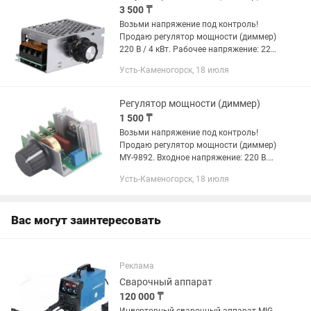
3 500 ₸
Возьми напряжение под контроль!
Продаю регулятор мощности (диммер)
220 В / 4 кВт. Рабочее напряжение: 220
В переменного тока. Максимальная
Усть-Каменогорск, 18 июля
мощность: 4000 Вт (подключенная
резистивная...
Регулятор мощности (диммер)
1 500 ₸
Возьми напряжение под контроль!
Продаю регулятор мощности (диммер)
MY-9892. Входное напряжение: 220 В.
Максимальная мощность: 2000 Вт.
Усть-Каменогорск, 18 июля
Регулируемое напряжение: 50-220 В
(АС). Сила тока на рабочем...
Вас могут заинтересовать
Реклама
Сварочный аппарат
120 000 ₸