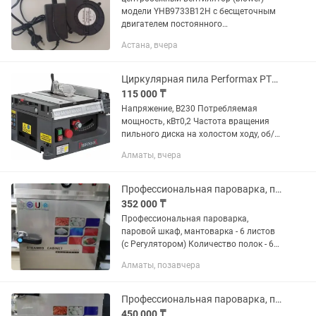
модели YHB9733B12H с бесщеточным
двигателем постоянного
тока.Устройство работает от
Астана, вчера
напряжения 12 В и потребляет ток 2.94
А.В комплект входит блок питания
для...
Циркулярная пила Performax PTS-3
115 000 ₸
Напряжение, В230 Потребляемая
мощность, кВт0,2 Частота вращения
пильного диска на холостом ходу, об/
мин4400-6800 об/мин Внешний
Алматы, вчера
(посадочный) диаметр пильного диска,
мм85 (10) мм Угол наклона пильного...
Профессиональная пароварка, паровой шкаф, мантоварка6 листов(с Регулятором
352 000 ₸
Профессиональная пароварка,
паровой шкаф, мантоварка - 6 листов
(с Регулятором) Количество полок - 6
листов Напряжение - 380 В Мощность -
Алматы, позавчера
9 кВт Давление - 100 - 250 kPa Ширина -
66,5 см Высота - 107...
Профессиональная пароварка, паровой шкаф, мантоварка12 листов
450 000 ₸