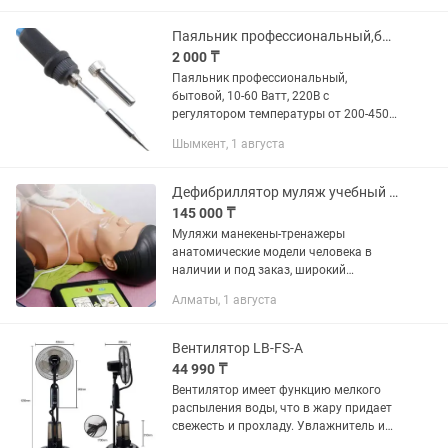
Рабочая нагрузка до 2.5 кВт,...
Паяльник профессиональный,бытовой,с регулятором температуры,10-60 Ватт
2 000 ₸
Паяльник профессиональный,
бытовой, 10-60 Ватт, 220В с
регулятором температуры от 200-450
градусов. Со светодиодным
Шымкент, 1 августа
индикатором и антистатической
клипсой. Для профессиональных работ
электронщиков....
Дефибриллятор муляж учебный тренировочный для обучения анатомические модели
145 000 ₸
Муляжи манекены-тренажеры
анатомические модели человека в
наличии и под заказ, широкий
ассортимент выбора муляжей под
Алматы, 1 августа
заказ цена дешевле, запросы на
приветствуется доставка после
переговоров от 12...
Вентилятор LB-FS-A
44 990 ₸
Вентилятор имеет функцию мелкого
распыления воды, что в жару придает
свежесть и прохладу. Увлажнитель и
вентилятор можно использовать как