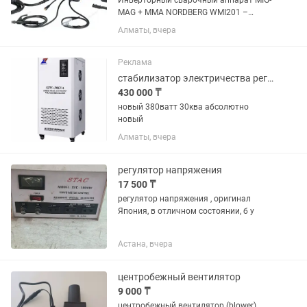
Инверторный сварочный аппарат MIG-
MAG + MMA NORDBERG WMI201 –
устройство для сварки углеродистых и
Алматы, вчера
легированных сталей. ФУНКЦИОНАЛ
Предназначен для сварки проволокой
в среде защитных газов MAG...
Реклама
стабилизатор электричества регулятор напряжения
430 000 ₸
новый 380ватт 30ква абсолютно
новый
Алматы, вчера
регулятор напряжения
17 500 ₸
регулятор напряжения , оригинал
Япония, в отличном состоянии, б у
Астана, вчера
центробежный вентилятор
9 000 ₸
центробежный вентилятор (blower)