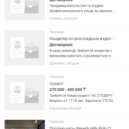
Продавец-консультант в студию
профессионального ухода за эмалью и
деснами В современную студию ухода
Алматы, сегодня
за эмалью и деснами (при
стоматологии) требуется продавец-
консультант. Что нужно делать: —...
Реклама
Кондитер по шоколадным изделиям
Договорная
В нашу команду требуется кондитер с
желанием работать и развиваться в
сфере полезных десертов.
Шымкент, сегодня
Обязанности: Приготовление десертов
Соблюдение технологических карт
Поддержание чистоты на рабочем...
Реклама
Сушист
270 000 - 400 000 ₸
Требуется повар-сушист. НЕ СТУДЕНТ
Возраст от 17-18 лет. Зарплата 270 000
– 400 000 тг.в месяц Если у тебя нет
Караганда, сегодня
опыта, обучаем. Контакты:
Требования: - Соблюдение и
выполнение технологии...
Реклама
Продаю часы Beverly Hills Polo Club