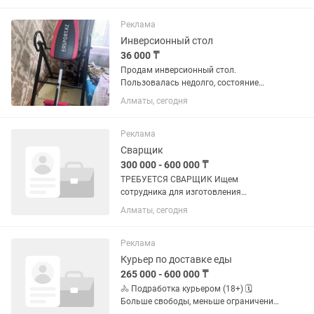
повара обязателен; ответственность,
аккуратность и...
Реклама
Инверсионный стол
36 000 ₸
Продам инверсионный стол.
Пользовалась недолго, состояние
очень хорошее. Все механизмы
Алматы, сегодня
работают исправно, стол устойчивый и
удобный в использовании. Отлично
подходит для разгрузки
Реклама
позвоночника,...
Сварщик
300 000 - 600 000 ₸
ТРЕБУЕТСЯ СВАРЩИК Ищем
сотрудника для изготовления
металлоизделий и элементов тюнинга
Алматы, сегодня
внедорожников. ✔ График: 5/2 либо
6/1 в зависимости от загруженности, с
09:00 до 19:00 ✔ Опыт работы не...
Реклама
Курьер по доставке еды
265 000 - 600 000 ₸
🚴 Подработка курьером (18+) 🗓️
Больше свободы, меньше ограничений