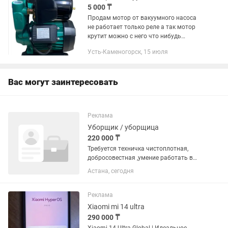
5 000 ₸
Продам мотор от вакуумного насоса
не работает только реле а так мотор
крутит можно с него что нибудь
смастерить
Усть-Каменогорск, 15 июля
Вас могут заинтересовать
Реклама
Уборщик / уборщица
220 000 ₸
Требуется техничка чистоплотная,
добросовестная ,умение работать в
коллективе ,выполнять все
Астана, сегодня
задания,соблюдать правила по
технике безопасности, соблюдать
правила внутреннего
Реклама
распорядка,режима труда
Xiaomi mi 14 ultra
290 000 ₸