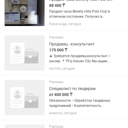
88 400 ₸
Продаю часы Beverly Hills Polo Club в
отличном состоянии. Получил в
подарок в конце июня 2026года.
Караганда, сегодня
Работают исправно, продаю так так не
нравяться механические часы.
Гарантия 2 года, коробка и все...
Реклама
Продавец - консультант
175 000 ₸
🔥 Требуется продавец-консультант /
кассир 📍 ТРЦ Keruen City Мы ищем
уверенного, энергичного и
Актобе, сегодня
общительного человека, который
любит работать с людьми и умеет
продавать. Мы предлагаем: - 📅
Реклама
График:...
Специалист по тендерам
от 400 000 ₸
Обязанности: • Обработка тендерных
предложений • Компетентность
формирования цен • Контроль
Алматы, сегодня
исполнения договоров • Работа со
всеми источниками публикаций
тендеров, поиск тендерных объявлений
Реклама