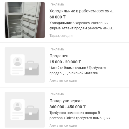
взаимодействием с аудиторией.
Реклама
Основная задача —...
Холодильник в рабочем состоянии
60 000 ₸
Холодильник в хорошем состоянии
фирма Атлант продам ремонта не был
всё работает торг на месте
Тараз, сегодня
Реклама
Продавец
15 000 - 20 000 ₸
Читайте Внимательно ! Требуются
продавцы , в пивной магазин.
Требование к продавцу :от 21 года и
Алматы, сегодня
старше, без вредных привычек
,пунктуальный, общительный,
аккуратный, честный, внимательный! С
Реклама
опытом...
Повар-универсал
360 000 - 450 000 ₸
Требуется помощник повара В
ресторан Orient требуется помощник
повара (парень) с опытом работы.
Алматы, сегодня
Требования: опыт работы помощником