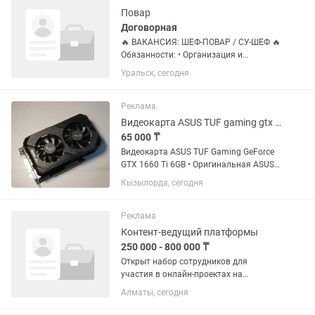
•...
Повар
Договорная
🔥 ВАКАНСИЯ: ШЕФ-ПОВАР / СУ-ШЕФ 🔥
Обязанности: • Организация и
контроль работы кухни • Разработка и
Уральск, сегодня
обновление меню • Контроль качества
блюд и подачи • Управление
персоналом кухни • Соблюдение...
Реклама
Видеокарта ASUS TUF gaming gtx 1660ti 6gb
65 000 ₸
Видеокарта ASUS TUF Gaming GeForce
GTX 1660 Ti 6GB • Оригинальная ASUS
TUF Gaming • 6 GB GDDR6 • 2
Кызылорда, сегодня
вентилятора • Полностью рабочая, без
артефактов и перегревов • Пломбы на
месте, не вскрывалась •...
Реклама
Контент-ведущий платформы
250 000 - 800 000 ₸
Открыт набор сотрудников для
участия в онлайн-проектах на
цифровых платформах. Работа
Алматы, сегодня
проходит в дистанционном формате и
связана с ведением контента и