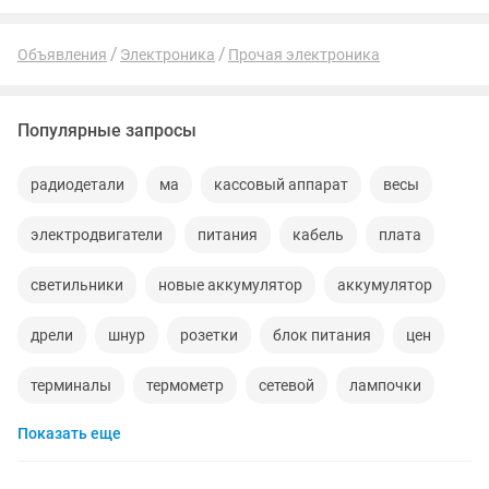
Объявления
Электроника
Прочая электроника
Популярные запросы
радиодетали
ма
кассовый аппарат
весы
электродвигатели
питания
кабель
плата
светильники
новые аккумулятор
аккумулятор
дрели
шнур
розетки
блок питания
цен
терминалы
термометр
сетевой
лампочки
Показать еще
выключатели
радио
пульт
порт
скупка
электро
модули
сигналы
распашные ворота