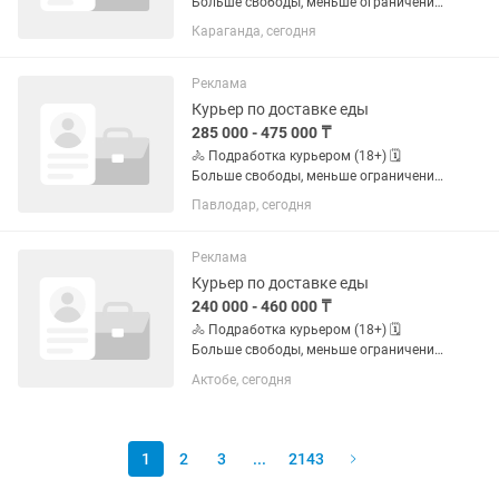
Больше свободы, меньше ограничений
по графику. ✅ Свободный график ✅
Караганда, сегодня
Можно без опыта ✅ Пешком, на
велосипеде, мотоцикле или
автомобиле ✅ Подходит студентам и
Реклама
тем, кто...
Курьер по доставке еды
285 000 - 475 000 ₸
🚴 Подработка курьером (18+) 🗓️
Больше свободы, меньше ограничений
по графику. ✅ Свободный график ✅
Павлодар, сегодня
Можно без опыта ✅ Пешком, на
велосипеде, мотоцикле или
автомобиле ✅ Подходит студентам и
Реклама
тем, кто...
Курьер по доставке еды
240 000 - 460 000 ₸
🚴 Подработка курьером (18+) 🗓️
Больше свободы, меньше ограничений
по графику. ✅ Свободный график ✅
Актобе, сегодня
Можно без опыта ✅ Пешком, на
велосипеде, мотоцикле или
автомобиле ✅ Подходит студентам и
тем, кто...
1
2
3
...
2143