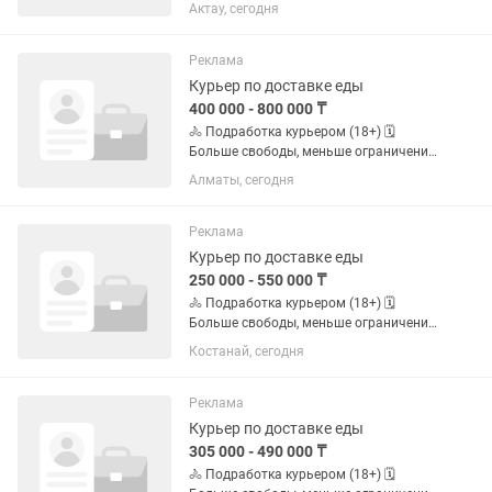
по графику. ✅ Свободный график ✅
Актау, сегодня
Можно без опыта ✅ Пешком, на
велосипеде, мотоцикле или
автомобиле ✅ Подходит студентам и
Реклама
тем, кто...
Курьер по доставке еды
400 000 - 800 000 ₸
🚴 Подработка курьером (18+) 🗓️
Больше свободы, меньше ограничений
по графику. ✅ Свободный график ✅
Алматы, сегодня
Можно без опыта ✅ Пешком, на
велосипеде, мотоцикле или
автомобиле ✅ Подходит студентам и
Реклама
тем, кто...
Курьер по доставке еды
250 000 - 550 000 ₸
🚴 Подработка курьером (18+) 🗓️
Больше свободы, меньше ограничений
по графику. ✅ Свободный график ✅
Костанай, сегодня
Можно без опыта ✅ Пешком, на
велосипеде, мотоцикле или
автомобиле ✅ Подходит студентам и
Реклама
тем, кто...
Курьер по доставке еды
305 000 - 490 000 ₸
🚴 Подработка курьером (18+) 🗓️