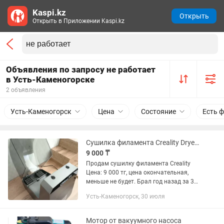
Kaspi.kz
Открыть
Открыть в Приложении Kaspi.kz
Объявления по запросу не работает
в Усть-Каменогорске
2 объявления
Усть-Каменогорск
Цена
Состояние
Есть 
Сушилка филамента Creality Dryer Plus
9 000 ₸
Продам сушилку филамента Creality
Цена: 9 000 тг, цена окончательная,
меньше не будет. Брал год назад за 38
000, стоит без дела — 3D-печать
Усть-Каменогорск, 30 июля
забросил. Работает отлично, на две
катушки, в комплекте две...
Мотор от вакуумного насоса