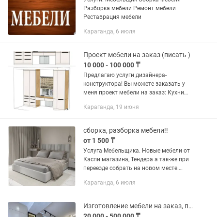
Разборка мебели Ремонт мебели
Реставрация мебели
Караганда, 6 июля
Проект мебели на заказ (писать )
10 000 - 100 000 ₸
Предлагаю услуги дизайнера-
конструктора! Вы можете заказать у
меня проект мебели на заказ: Кухни
-Спальни -Прихожие -Санузлы Также
Караганда, 19 июня
предлагаю разработку отдельных
позиций, таких...
сборка, разборка мебели!!
от 1 500 ₸
Услуга Мебельщика. Новые мебели от
Каспи магазина, Тендера а так-же при
переезде собрать на новом месте.
Имеется Газель с Грузчиками Звоните
Караганда, 6 июля
пишите Обращайтесь.
Изготовление мебели на заказ, по индивидуальному проекту
20 000 - 500 000 ₸