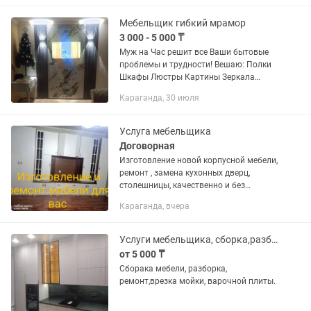
мебель 15 000 тг - 30...
Мебельщик гибкий мрамор
3 000 - 5 000 ₸
Муж на Час решит все Ваши бытовые
проблемы и трудности! Вешаю: Полки
Шкафы Люстры Картины Зеркала
Шторы Гардины Телевизоры
Караганда, 30 июля
Кронштейны Турники и все что вы еще
пожелаете. Вентиляция: все работы
по...
Услуга мебельщика
Договорная
Изготовление новой корпусной мебели,
ремонт , замена кухонных дверц,
столешницы, качественно и без
переделок, точные замеры мастера
Караганда, вчера
Услуги мебельщика, сборка,разборка.
от 5 000 ₸
Сборака мебели, разборка,
ремонт,врезка мойки, варочной плиты.