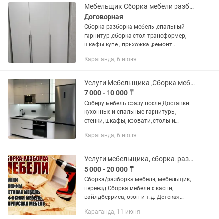
Мебельщик Сборка мебели разборка мебели
Договорная
Сборка разборка мебель ,спальный
гарнитур ,сборка стол трансформер,
шкафы купе , прихожка ,ремонт
кровать шкафы диваны , ,стулья ,парты
Караганда, 6 июня
школный установка полок .сборка
диваны тахты ремонт стол и...
Услуги Мебельщика ,Сборка мебели ИЗ Каспи магазина Выезд сегодня
7 000 - 10 000 ₸
Соберу мебель сразу после Доставки:
кухонные и спальные гарнитуры,
стенки, шкафы, кровати, столы и
комоды. Цены разумные и недорогие.
Караганда, 6 июля
Для оценки стоимости работы:
Присылайте в ссылку на товар из...
Услуги мебельщика, сборка, разборка мебели.
5 000 - 20 000 ₸
Сборка/разборка мебели, мебельщик,
переезд Сборка мебели с каспи,
вайлдберриса, озон и т.д. Детская
мебель 10 000 тг - 20 000 тг Кухонный
Караганда, 11 июня
гарнитур 20 000 тг - 50 000 тг Спальная