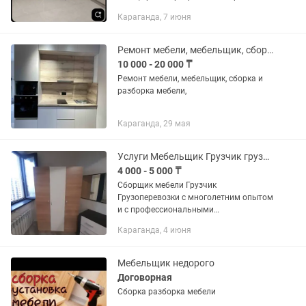
Караганда, 7 июня
Ремонт мебели, мебельщик, сборка и разборка мебели, переезд
10 000 - 20 000 ₸
Ремонт мебели, мебельщик, сборка и
разборка мебели,
Караганда, 29 мая
Услуги Мебельщик Грузчик грузоперевозки 24/7
4 000 - 5 000 ₸
Сборщик мебели Грузчик
Грузоперевозки с многолетним опытом
и с профессиональными
инструментами. город Караганды и
Караганда, 4 июня
область Сборка мебели: •кухни •
шкафы • детские • спальные гарнитуры
•мебель с...
Мебельщик недорого
Договорная
Сборка разборка мебели