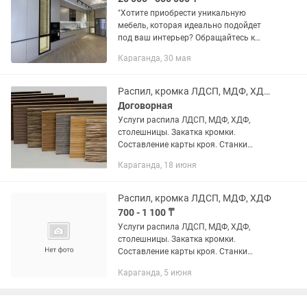
"Хотите приобрести уникальную
мебель, которая идеально подойдет
под ваш интерьер? Обращайтесь к
нам! Мы предлагаем услуги по
Караганда, 30 мая
изготовлению мебели на заказ. Наши
профессиональные дизайнеры и...
Распил, кромка ЛДСП, МДФ, ХДФ, фанера
Договорная
Услуги распила ЛДСП, МДФ, ХДФ,
столешницы. Закатка кромки.
Составление карты кроя. Станки
новые. Распиловщики опытные,
Караганда, 18 июня
ответственности. Также изготавливаем
мебель на заказ. Работаем с
частными...
Распил, кромка ЛДСП, МДФ, ХДФ
700 - 1 100 ₸
Услуги распила ЛДСП, МДФ, ХДФ,
столешницы. Закатка кромки.
Составление карты кроя. Станки
новые. Распиловщики опытные,
Караганда, 5 июня
ответственности. Раскрой ЛДСП
1100тг Кромка 16мм 130тг Кромка
32мм...