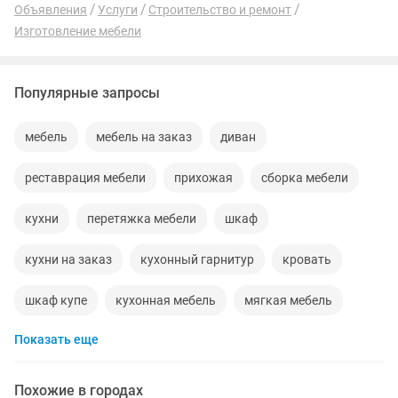
Объявления
Услуги
Строительство и ремонт
Изготовление мебели
Популярные запросы
мебель
мебель на заказ
диван
реставрация мебели
прихожая
сборка мебели
кухни
перетяжка мебели
шкаф
кухни на заказ
кухонный гарнитур
кровать
шкаф купе
кухонная мебель
мягкая мебель
Показать еще
мебельщик
мебель заказ
спальный гарнитур
диван кровать
детская кровать
сборщик мебели
Похожие в городах