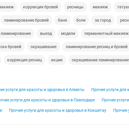
макияж
коррекция бровей
ресницы
макияж
татуа
ламинирование бровей
баня
боли
за город
ресн
ламинирование
выезд
модели
перманентный макияж
ска бровей
окрашивание
ламинирование ресниц и бровей
коррекция ресниц
акции
окрашивание ламинирование
ие услуги для красоты и здоровья в Алматы
Прочие услуги для 
очие услуги для красоты и здоровья в Павлодаре
Прочие услуги
е
Прочие услуги для красоты и здоровья в Кокшетау
Прочие 