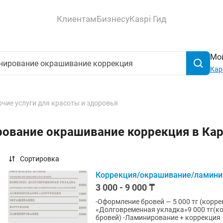
Клиентам
Бизнесу
Kaspi Гид
Мой
Кар
чие услуги для красоты и здоровья
рование окрашивание коррекция в Ка
Сортировка
Коррекция/окрашивание/ламини
3 000 - 9 000 ₸
-Оформление бровей — 5 000 тг (корре
«Долговременная укладка»9 000 тг(ко
бровей) -Ламинирование + коррекция —