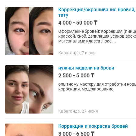
Коррекция/окрашивание бровей,
тату
4 000 - 50 000 ₸
Оформление бровей: Коррекция (пинц
краской/хной, депиляция усиков вос
материалами класса люкс,...
Караганда, 7 июня
нужны модели на брови
2 500 - 5 000 ₸
опытному мастеру для отработки нов
коррекция, моделирование
Караганда, 27 июня
Коррекция и покраска бровей
3 000 - 6 500 ₸