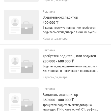
Караганда, сегодня
Реклама
Водитель-экспедитор
400 000 ₸
В кондитерскую компанию требуется
водитель-экспедитор с личным бусом
или Т4,на доставку по
Караганда, вчера
магазинам,маршруты
Юговосток+Майкудук. ГСМ
отдельно.Желательно с опытом
Реклама
работы на доставке по...
Требуется водитель, или водитель экспедитор.
280 000 - 600 000 ₸
Водитель, передвижение по маршруту,
без участия в погрузках и разгрузках.
На Мерседес 814 или Ман l2000
Караганда, вчера
Реклама
Водитель-экспедитор
350 000 - 400 000 ₸
Требуется водитель экспедитор на
мерседес 814 с категорией С1.график