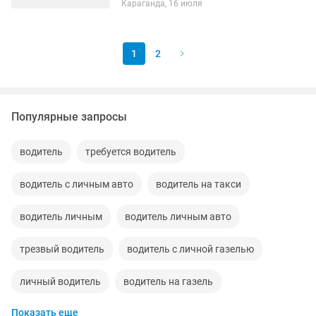
Караганда, 16 июля
1
2
Популярные запросы
водитель
требуется водитель
водитель с личным авто
водитель на такси
водитель личным
водитель личным авто
трезвый водитель
водитель с личной газелью
личный водитель
водитель на газель
Показать еще
водитель газель
водитель категории д