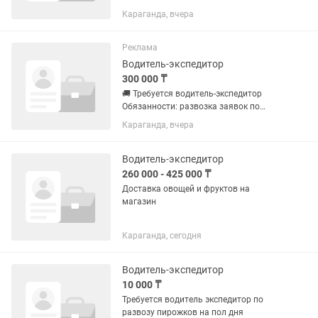
6/1.работа с 4-30 утра,с личным авто
Караганда, вчера
что бы добираться до работы
Реклама
Водитель-экспедитор
300 000 ₸
🚚 Требуется водитель-экспедитор
Обязанности: развозка заявок по
городу. 🕐 Работа до обеда 📅 График
Караганда, вчера
5/2 Требования: опыт работы
обязателен; водительские права
категории ВС; ответственный и...
Водитель-экспедитор
260 000 - 425 000 ₸
Доставка овощей и фруктов на
магазин
Караганда, сегодня
Водитель-экспедитор
10 000 ₸
Требуется водитель экспедитор по
развозу пирожков на пол дня