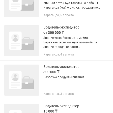
личным авто ( бус, газель) на район- г.
Караганда (майкудук, юг, город, рынок
); г.Темиртау , Актау .График работы с
Караганда, 5 августа
понедельника по пятницу( Караганда ),
со вторника...
Водитель-экспедитор
от 300 000 ₸
Знание устройства автомобиля
Бережная эксплуатация автомобиля
Знание города- области
Ответственность , пунктуальность
Караганда, 4 августа
очень важный фактор Остальное по
телефону
Водитель-экспедитор
300 000 ₸
Развозка продукты питания
Караганда, 3 августа
Водитель экспедитор
15 000 ₸