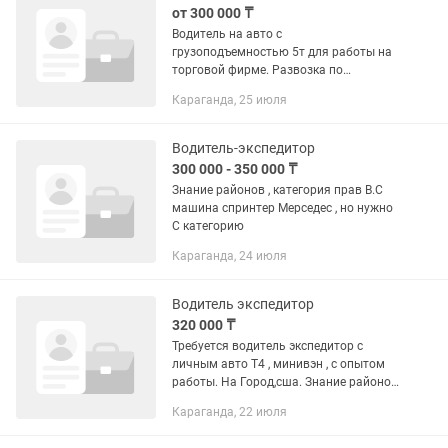
от 300 000 ₸
Водитель на авто с
грузоподъемностью 5т для работы на
торговой фирме. Развозка по
торговым точкам. Погрузочно-
Караганда, 25 июля
разгрузочные работы и работа с
деньгами. Официальное
трудоустройство. Водительские
Водитель-экспедитор
права...
300 000 - 350 000 ₸
Знание районов , категория прав B.C
машина спринтер Мерседес , но нужно
С категорию
Караганда, 24 июля
Водитель экспедитор
320 000 ₸
Требуется водитель экспедитор с
личным авто Т4 , минивэн , с опытом
работы. На Город,сша. Знание районов
обязательно. Без вредных привычек.
Караганда, 22 июля
График работы 6/1