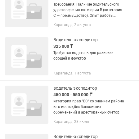
Требования: Наличие водительского
удостоверения категории B (категория
C — преимущество). Опыт работы
водителем-экспедитором от 1 года.
Караганда, 2 августа
Хорошее знание правил дорожного
движения. Ответственность,...
Водитель-экспедитор
325 000 ₸
Требуется водитель для развозки
овощей и фруктов
Караганда, 1 августа
водитель экспедитор
450 000 - 550 000 ₸
категория прав "ВС" со знанием района
юго-восток,без банковских
обременений и арестованных счетов
Караганда, 28 июля
Водитель-экспедитор