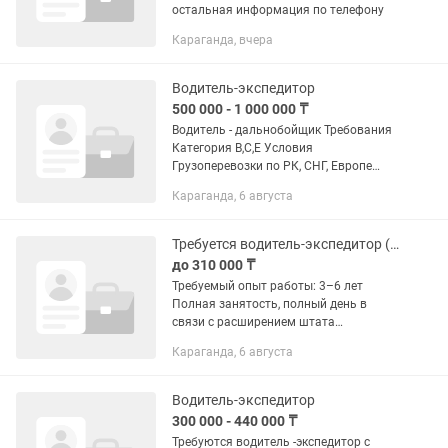
остальная информация по телефону
Караганда, вчера
Водитель-экспедитор
500 000 - 1 000 000 ₸
Водитель - дальнобойщик Требования
Категория В,С,Е Условия
Грузоперевозки по РК, СНГ, Европе
Современные машины Официальное
Караганда, 6 августа
оформление по ТК РК
Требуется водитель-экспедитор (офис)
до 310 000 ₸
Требуемый опыт работы: 3–6 лет
Полная занятость, полный день в
связи с расширением штата
открывается вакансия водителя-
Караганда, 6 августа
экспедитора в супермаркет "Корзина"
на внутреннее перемещение продукции
...
Водитель-экспедитор
300 000 - 440 000 ₸
Требуются водитель -экспедитор с