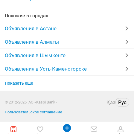
услуга трезвый водитель
водитель на авто
Похожие в городах
водительские права
требуется водитель экспедитор
Объявления в Астане
водитель грузовые
водитель фуру
Объявления в Алматы
водитель камаз
водитель погрузчик
Объявления в Шымкенте
водитель по городам
руководитель отдела
Объявления в Усть-Каменогорске
Объявления в Актобе
Показать еще
Объявления в Костанае
Қаз
Рус
© 2012-2026, АО «Kaspi Bank»
Объявления в Таразе
Пользовательское соглашение
Объявления в Павлодаре