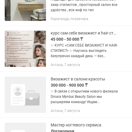
хаир стилистов , просторный салон все
удобства , вся инф по тел
Караганда, позавчера
курс сам себе визажист и hair-стилист
45 000 - 50 000 ₸
✨ КУРС «САМ СЕБЕ ВИЗАЖИСТ И HAIR-
СТИЛИСТ» ✨ Научись выглядеть
безупречно каждый день — без
визажистов и салонов 📅
Астана, 7 августа
Длительность: 2 дня 👩🏫 Формат:
индивидуальное обучение 💄 В
программе курса: •...
Визажист в салоне красоты
300 000 - 900 000 ₸
✨ В связи с открытием нового филиала
Dinara Mynbai Beauty Salon мы
расширяем команду! Ищем
талантливых специалистов с опытом
Астана, 7 августа
работы: • Hair-стилистов • Визажистов •
Nail-мастеров Если ты любишь...
Мастер ногтевого сервиса
Договорная