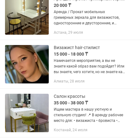
20 000 ₸
Аренда / Прокат мобильных
гримерных зеркала для визажистов,
односторонние и двусторонние, и
барные стулья. Одностронние зеркала -
Астана, 29 июля
15.000тг в сутки Размер зеркала:
1000х1000мм (вместе с...
Визажист hair-стилист
15 000 - 18 000 ₸
Намечается мероприятие, а вы не
знаете какой образ вам подойдет? Или
вы знаете, чего хотите, но не знаете как
это воплотить? Напишите мне и я
Алматы, 28 июля
соберу вам полный образ со стойким
макияжем и прической!
Салон красоты
35 000 - 38 000 ₸
Ищем мастера в нашу уютную и
стильную студию! 📍 В аренду рабочее
место для: • визажиста • бровиста •
hair-стилиста . Наращивание ресниц В
Костанай, 24 июля
студии: ✨ современный интерьер ✨
комфортная зона...