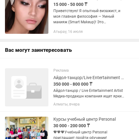
15 000 - 50 000 ₸
Приветствую! Я опытный визажист, и
моя главная философия — Умный
макияж (Smart Makeup)! Это
индивидуальный подход к красоте,
Атырау, 16 июля
который создается не по шаблону, а
строго под ваши уникальные
параметры...
Вас могут заинтересовать
Реклама
Айдол-танцор/Live Entertainment Artist
350 000 - 800 000 ₸
Айдол-танцор / Live Entertainment Artist
Медиа-продакшн компания ищет ярких,
артистичных и энергичных молодежь в
Алматы, вчера
команду TikTok-контента и live
entertainment. Если тебе нравится
танцевать, быть в...
Курсы учебный центр Personal
30 000 - 200 000 ₸
💖💖💖Учебный центр Personal
приглашает пройти обучение!