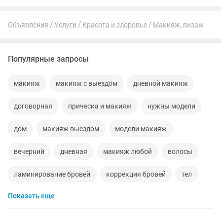
Объявления
Услуги
Красота и здоровье
Макияж, визаж
Популярные запросы
макияж
макияж с выездом
дневной макияж
договорная
прическа и макияж
нужны модели
дом
макияж выездом
модели макияж
вечерний
дневная
макияж любой
волосы
ламинирование бровей
коррекция бровей
тел
Показать еще
формы
фотосессия
студий
женщина
ищу модели
краска
реснички