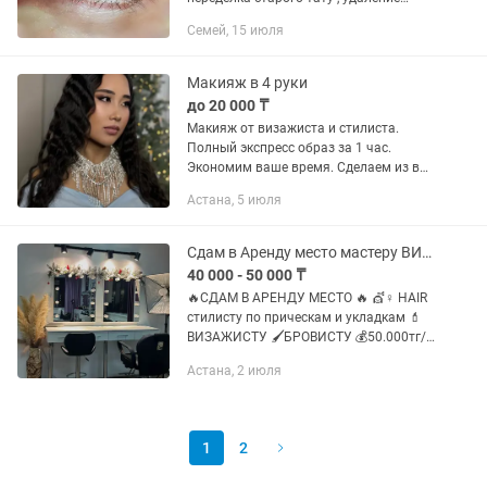
лазером . Эскиз от стилиста
Семей, 15 июля
-визажиста стаж 21 год .
Макияж в 4 руки
до 20 000 ₸
Макияж от визажиста и стилиста.
Полный экспресс образ за 1 час.
Экономим ваше время. Сделаем из вас
звезду мероприятия Любой
Астана, 5 июля
макияж+укладка 20.000, так же можно
собрать гладкий хвост
Сдам в Аренду место мастеру ВИЗАЖИСТУ,БРОВИСТУ,HAIR по прическам и укладкам
40 000 - 50 000 ₸
🔥СДАМ В АРЕНДУ МЕСТО 🔥 💇♀️ HAIR
стилисту по прическам и укладкам 💄
ВИЗАЖИСТУ 🖌️БРОВИСТУ 💰50.000тг/
мес. ⁉️Полностью оборудованное
Астана, 2 июля
рабочее место! ❗Все условия работы
оговариваются...
1
2