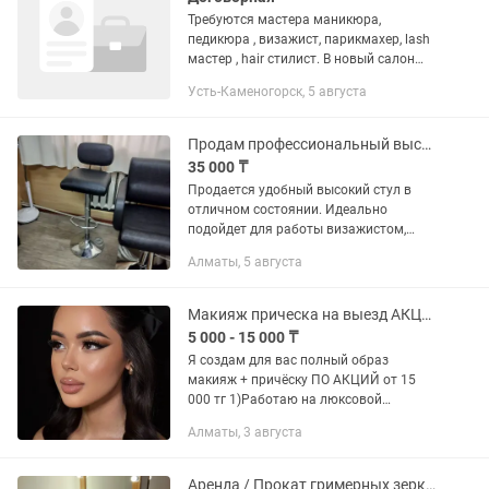
Требуются мастера маникюра,
педикюра , визажист, парикмахер, lash
мастер , hair стилист. В новый салон
красоты!
Усть-Каменогорск, 5 августа
Продам профессиональный высокий стул для мастера
35 000 ₸
Продается удобный высокий стул в
отличном состоянии. Идеально
подойдет для работы визажистом,
бровистом, парикмахерам, стилистам,
Алматы, 5 августа
мастерам по макияжу, а также в
качестве стула для помощника. ✅...
Макияж прическа на выезд АКЦИЯ(Выпускной,той,узату)
5 000 - 15 000 ₸
Я создам для вас полный образ
макияж + причёску ПО АКЦИЙ от 15
000 тг 1)Работаю на люксовой
профессиональной косметике
Алматы, 3 августа
2)Макияж выглядит чисто, дорого и
держится до конца мероприятия
3)Подбираю...
Аренда / Прокат гримерных зеркал для визажистов и стилистов