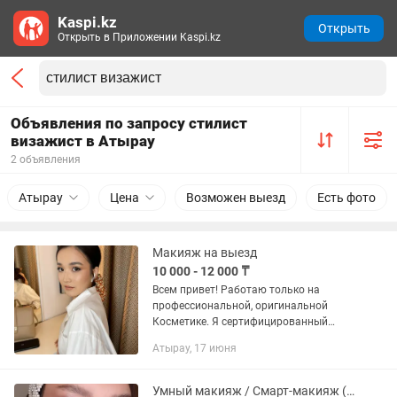
Kaspi.kz
Открыть
Открыть в Приложении Kaspi.kz
Объявления по запросу стилист
визажист в Атырау
2 объявления
Атырау
Цена
Возможен выезд
Есть фото
Макияж на выезд
10 000 - 12 000 ₸
Всем привет! Работаю только на
профессиональной, оригинальной
Косметике. Я сертифицированный
визажист с Астаны. На фото все
Атырау, 17 июня
работы мои Дневной макияж-10.000тг,
Вечерний макияж-12.000тг. Провожу
курсы...
Умный макияж / Смарт-макияж (Smart Makeup)!