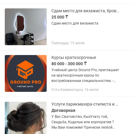
Сдам место для визажиста, бровиста , хейр стилиста
25 000 ₸
Сдам место для визажиста
Павлодар, 19 июля
Курсы краткосрочные
80 000 - 300 000 ₸
Учебный центр Ground Pro, приглашает
на краткосрочные курсы по
востребованным специальностям: -
смм(маркетолог)+мобилография
Усть-Каменогорск, 16 июля
(оффлайн/онлайн); - мобилография
(оффлайн/онлайн); - бармен-бариста;
-...
Услуги парикмахера-стилиста и визажиста, причёски, макияж
Договорная
У Вас Сватовство, КызУзату той,
Свадьба, Кудалык или корпоратив ?
Мы Вам поможем! Прически любой
сложности, локоны Макияж Укладки