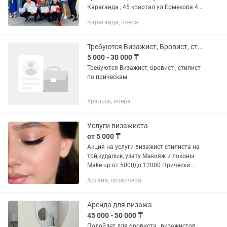
Караганда , 45 квартал ул Ермекова 46
Каб 14 первый этаж 🔹Наш сайт
Караганда, вчера
🔹Инстаграм Мы обучаем по
следующим направлениям: ✅ Курсы
Бухгалтерский...
Требуются Визажист, Бровист, стилист по волосам
5 000 - 30 000 ₸
Требуются Визажист, бровист , стилист
по прическам
Уральск, вчера
Услуги визажиста
от 5 000 ₸
Акция на услуги визажист стилиста на
той,кудалык, узату Макияж и локоны
Make up от 5000до 12000 Прически
легкие,опыт работы : начинающий от
Астана, позавчера
2.000 1.Предлагаю услуги
профессионального...
Аренда для визажа
45 000 - 50 000 ₸
Подойдет для бровиста , визажистов ,