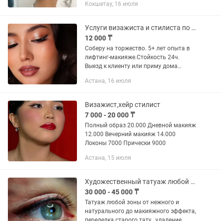
Кокшетау, 16 июля
Предварительная запись
Услуги визажиста и стилиста по прическам
12 000 ₸
Соберу на торжество. 5+ лет опыта в
лифтинг-макияже.Стойкость 24ч.
Выезд к клиенту или приму дома
(левый берег) Полный образ -
Астана, 16 июля
макияж,укладки,прически. На короткие
стрижки укладки не делаю. Работаю...
Визажист,хейр стилист
7 000 - 20 000 ₸
Полный образ 20.000 Дневной макияж
12.000 Вечерний макияж 14.000
Локоны 7000 Прически 9000
Астана, 15 июля
Художественный татуаж любой сложности ,исправление старого ПМ в Семее
30 000 - 45 000 ₸
Татуаж любой зоны от нежного и
натурального до макияжного эффекта,
переделка старого тату , удаление