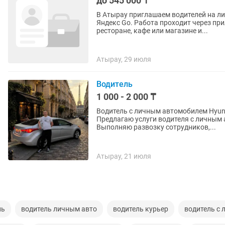
до 545 000 ₸
В Атырау приглашаем водителей на ли
Яндекс Go. Работа проходит через приложение: вы принимаете заказ, забираете его в
ресторане, кафе или магазине и...
Атырау, 29 июля
Водитель
1 000 - 2 000 ₸
Водитель с личным автомобилем Hyundai Elantra Возраст: 38 лет. Ста
Предлагаю услуги водителя с личным 
Выполняю развозку сотрудников,...
Атырау, 21 июля
ль
водитель личным авто
водитель курьер
водитель с 