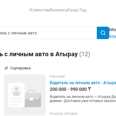
Клиентам
Бизнесу
Kaspi Гид
Мой
Аты
ь с личным авто в Атырау
(12)
Сортировка
Реклама
Водитель на личном авто - Атыра
200 000 - 990 000 ₸
Водитель на личном авто — Атырау Доход 2 500 – 5 000 тг в час Гибкий график Работа рядом с
домом • Доставка уже готовых заказов • Подходит без опыта • Автомобиль или мото. Мы
предлагаем: —...
Атырау, сегодня