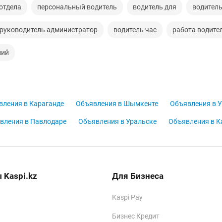
отдела
персональный водитель
водитель для
водител
руководитель администратор
водитель час
работа водите
ний
вления в Караганде
Объявления в Шымкенте
Объявления в У
вления в Павлодаре
Объявления в Уральске
Объявления в К
 Kaspi.kz
Для Бизнеса
Kaspi Pay
Бизнес Кредит