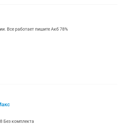
Айфон 12 Про Мах в отличном состоянии. Все работает пишите Акб 78%
Макс
амяти 128 Без комплекта