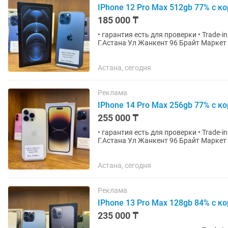
IPhone 12 Pro Max 512gb 77% с ко
185 000 ₸
• гарантия есть для проверки • Trade-in(обмен) есть с вашей или с нашей доплатой Наш адрес:
Г.Астана Ул Жанкент 96 Брайт Маркет для точной информации напишите на График работы с
10:00 до 00;00...
Астана, сегодня
Реклама
IPhone 14 Pro Max 256gb 77% с ко
255 000 ₸
• гарантия есть для проверки • Trade-in(обмен) есть с вашей или с нашей доплатой Наш адрес:
Г.Астана Ул Жанкент 96 Брайт Маркет для точной информации напишите на График работы с
10:00 до 00;00...
Астана, сегодня
Реклама
IPhone 13 Pro Max 128gb 84% с ко
235 000 ₸