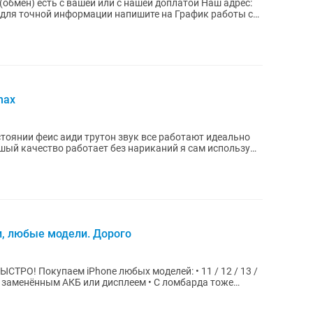
max
стоянии феис аиди трутон звук все работают идеально
шый качество работает без нариканий я сам использую
и, любые модели. Дорого
• 11 / 12 / 13 /
же с заменённым АКБ или дисплеем • С ломбарда тоже