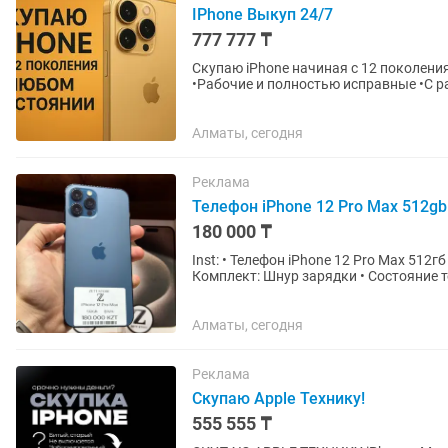
IPhone Выкуп 24/7
777 777 ₸
Скупаю iPhone начиная с 12 поколения
•Рабочие и полностью исправные •С 
блокировкой, без документов 💰...
Алматы, сегодня
Реклама
Телефон iPhone 12 Pro Max 512g
180 000 ₸
Inst: • Телефон iPhone 12 Pro Мах 512гб • Цена 180.000тг • Состояние Аккумулятора 82% •
Комплект: Шнур зарядки • Состояние т
дефектов • Гарантия на...
Алматы, сегодня
Реклама
Скупаю Apple Технику!
555 555 ₸