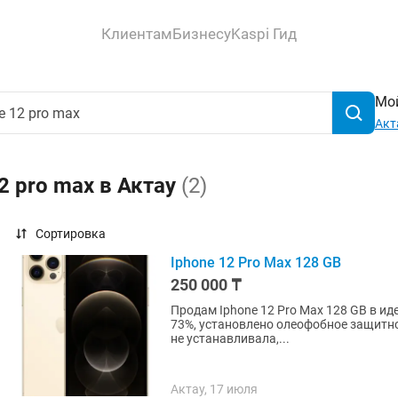
Клиентам
Бизнесу
Kaspi Гид
Мой
Акт
2 pro max в Актау
(2)
Сортировка
Iphone 12 Pro Max 128 GB
250 000 ₸
Продам Iphone 12 Pro Max 128 GB в и
73%, установлено олеофобное защитное
не устанавливала,...
Актау, 17 июля