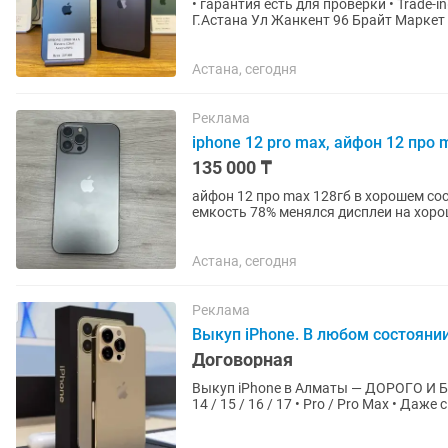
• гарантия есть для проверки • Trade-in(обмен) есть с вашей или с нашей доплатой Наш адрес:
Г.Астана Ул Жанкент 96 Брайт Маркет для точной информации напишите на График работы с
10:00 до 00;00...
Астана, сегодня
Реклама
iphone 12 pro max, айфон 12 про 
135 000 ₸
айфон 12 про max 128гб в хорошем со
емкость 78% менялся дисплеи на хоро
этот айфон минус пылинки...
Астана, сегодня
Реклама
Выкуп iPhone. В любом состояни
Договорная
Выкуп iPhone в Алматы — ДОРОГО И БЫСТРО! Покупаем iPhone любых моделей: 
14 / 15 / 16 / 17 • Pro / Pro Max • Да
снимаем ✅ Оцениваем...