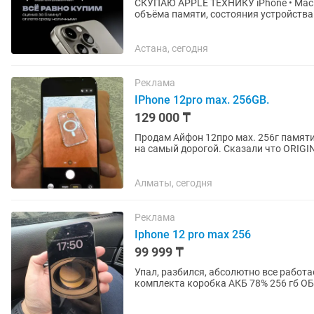
СКУПАЮ APPLE ТЕХНИКУ iPhone • MacBook • iPad Цены могут варьироваться в зависимости от
объёма памяти, состояния устройства и комплектации. IPHONE iP
XR — до 40 000...
Астана, сегодня
Реклама
IPhone 12pro max. 256GB.
129 000 ₸
Продам Айфон 12про мах. 256г памяти. Цвет золотой. В комплекте коробка. Дисплей мен
на самый дорогой. Сказали что ORIGINAL. Face ID и True Tone все что есть работает как
положено....
Алматы, сегодня
Реклама
Iphone 12 pro max 256
99 999 ₸
Упал, разбился, абсолютно все работ
комплекта коробка АКБ 78% 256 гб 