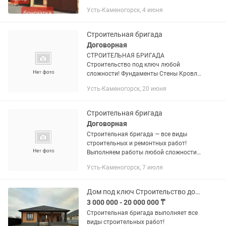
Сварочные работы,металоконструкции
Усть-Каменогорск, 4 июня
отопление. -Ремонт
кровли,мансардные помещения,
металочерепица,...
Строительная бригада
Договорная
СТРОИТЕЛЬНАЯ БРИГАДА
Строительство под ключ любой
сложности! Фундаменты Стены Кровля
Фасадные работы
Усть-Каменогорск, 20 июня
Металлоконструкции (ангары, боксы)
Внутренний ремонт Более 7 лет опыта
Работаем с...
Строительная бригада
Договорная
Строительная бригада — все виды
строительных и ремонтных работ!
Выполняем работы любой сложности
качественно, в срок и по доступным
Усть-Каменогорск, 7 июля
ценам. Наши услуги: • Строительство
домов, бань, гаражей, беседок...
Дом под ключ Строительство домов под ключ!
3 000 000 - 20 000 000 ₸
Строительная бригада выполняет все
виды строительных работ!