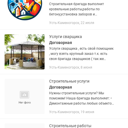
Строительная бригада выполнит
кровельные работы,работы по
бетону,установка заборов и
навесов,сантехнические
Усть-Каменогорск, 22 июля
работы,покраска
крыш,фасадов,обшивка сайдингом и
утепление
Услуги сварщика
Договорная
Услуги сварщика , есть свой помощник
, могу взять крупный заказ т.к. есть
своя бригада сварщиков ( так же
занимаемся кровельными работами ,
Усть-Каменогорск, 8 июня
отделочными и всеми строительными
работами)
Строительные услуги
Договорная
Нужны строительные услуги? Мы
поможем! Наша бригада выполняет: •
Демонтажные работы любых объектов
• Строительные работы • Услуги
Усть-Каменогорск, 19 июня
разнорабочих Поченьу выбирают нас:
• Быстро и качественно • Опытные...
Строительные работы