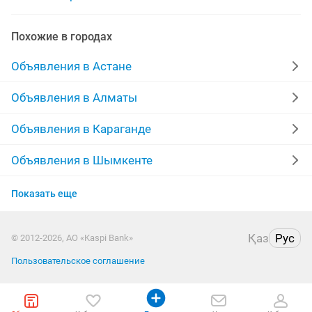
строительная организация
Похожие в городах
требуется строительная бригада
Объявления в Астане
Объявления в Алматы
Объявления в Караганде
Объявления в Шымкенте
Объявления в Костанае
Показать еще
Объявления в Таразе
Қаз
Рус
© 2012-2026, АО «Kaspi Bank»
Объявления в Уральске
Пользовательское соглашение
Объявления в Атырау