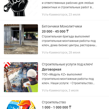
и ответственных рабочих для любых
ремонтных и строительных работ в
Усть-Каменогорске и области.
Усть-Каменогорск, 23 июля
Выполняем: •штукатурка, шпаклевка,
покраска; •укладка плитки,...
Бетончики Монолитчики
20 000 - 45 000 ₸
Строительная бригада выполняет
строительные монтажные работы под
ключ, дома бизнес центры, рестораны
и т д.
Усть-Каменогорск, 28 июня
Строительные услуги под ключ!
Договорная
ТОО «Модуль KZ» выполняет
строительно-монтажные работы под
ключ. Наши услуги: • Строительство
зданий и сооружений • Монтаж
Усть-Каменогорск, 3 июля
металлоконструкций • Модульные
здания, бытовки • Ремонт и отделка...
Строительство
1 000 - 1 000 000 ₸