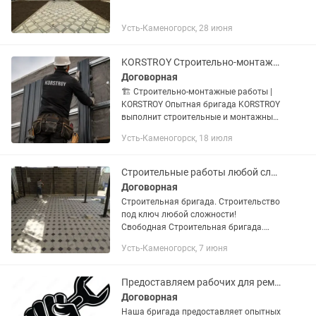
Усть-Каменогорск, 28 июня
KORSTROY Строительно-монтажные работы любой сложности. Усть-Каменогорск
Договорная
🏗️ Строительно-монтажные работы |
KORSTROY Опытная бригада KORSTROY
выполнит строительные и монтажные
работы любой сложности качественно,
Усть-Каменогорск, 18 июля
аккуратно и в оговоренные сроки.
Наши услуги: ✅ Кровельные...
Строительные работы любой сложности
Договорная
Строительная бригада. Строительство
под ключ любой сложности!
Свободная Строительная бригада.
СТРОИТЕЛЬСТВО ДОМА.
Усть-Каменогорск, 7 июня
Фундаментные работы. Возведение
стен. Монтаж перекрытий.
Устройство...
Предоставляем рабочих для ремонта и отделки
Договорная
Наша бригада предоставляет опытных