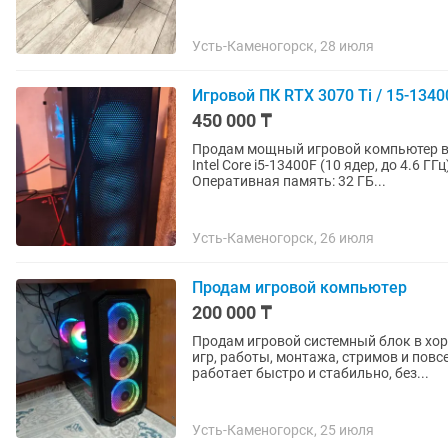
Усть-Каменогорск, 28 июля
Игровой ПК RTX 3070 Ti / 15-1340
450 000 ₸
Продам мощный игровой компьютер в отличном СОСТО
Intel Core i5-13400F (10 ядер, до 4.6 ГГц) Видеокарта: NVIDIA GeForce RTX 3070 Ті 8 Г
Оперативная память: 32 ГБ...
Усть-Каменогорск, 26 июля
Продам игровой компьютер
200 000 ₸
Продам игровой системный блок в хо
игр, работы, монтажа, стримов и пов
работает быстро и стабильно, без...
Усть-Каменогорск, 25 июля