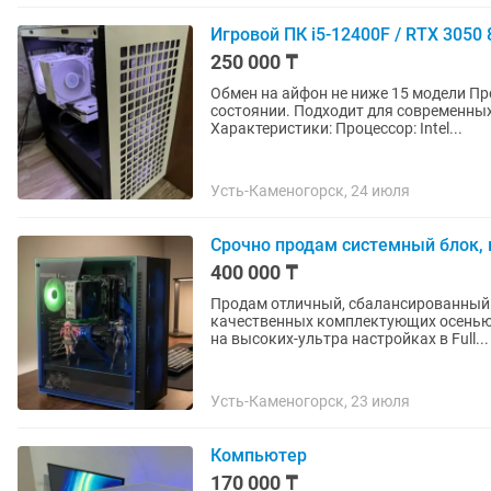
Игровой ПК i5-12400F / RTX 3050 
250 000 ₸
Обмен на айфон не ниже 15 модели Продам мощный и аккуратный игровой ПК в отличном
состоянии. Подходит для современных
Характеристики: Процессор: Intel...
Усть-Каменогорск, 24 июля
Срочно продам системный блок
400 000 ₸
Продам отличный, сбалансированный 
качественных комплектующих осенью 
на высоких-ультра настройках в Full...
Усть-Каменогорск, 23 июля
Компьютер
170 000 ₸