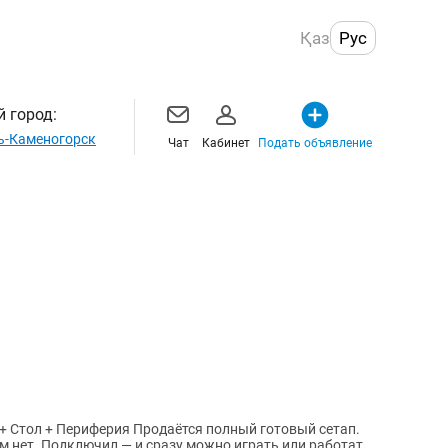
Қаз
Рус
 город:
ь-Каменогорск
Чат
Кабинет
Подать объявление
 + Стол + Периферия Продаётся полный готовый сетап.
м нет. Подключил — и сразу можно играть или работать.