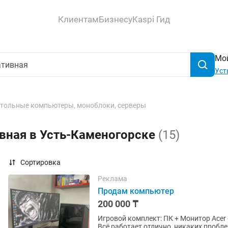
Клиентам
Бизнесу
Kaspi Гид
Мой
Уст
тольные компьютеры, моноблоки, серверы
вная в Усть-Каменогорске
(15)
Сортировка
Реклама
Продам компьютер
200 000 ₸
Игровой комплект: ПК + Монитор Acer
Всё работает отлично, никаких пробле