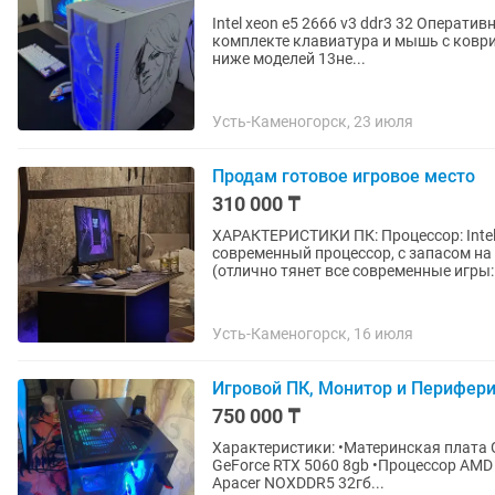
Intel xeon e5 2666 v3 ddr3 32 Оперативная память 512ssd 1660ti видеокарта Монитор 100гц в
комплекте клавиатура и мышь с ковр
ниже моделей 13не...
Усть-Каменогорск, 23 июля
Продам готовое игровое место
310 000 ₸
ХАРАКТЕРИСТИКИ ПК: Процессор: Intel 
современный процессор, с запасом на 
(отлично тянет все современные игры:.
Усть-Каменогорск, 16 июля
Игровой ПК, Монитор и Перифери
750 000 ₸
Характеристики: •Материнская плата Gigabyte B650M H •Виде
GeForce RTX 5060 8gb •Процессор AMD Ryzen 5 7500F/ 6ти ядерный •Оперативная память
Apacer NOXDDR5 32гб...