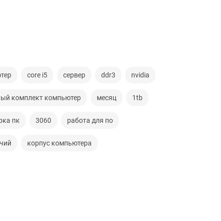
тер
core i5
сервер
ddr3
nvidia
ный комплект компьютер
месяц
1tb
рка пк
3060
работа для по
чий
корпус компьютера