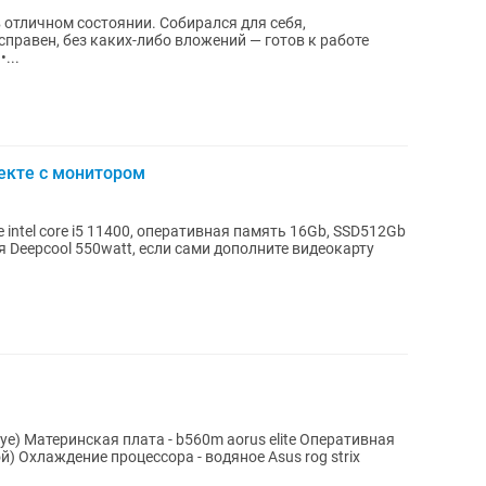
отличном состоянии. Собирался для себя,
правен, без каких-либо вложений — готов к работе
...
екте с монитором
intel core i5 11400, оперативная память 16Gb, SSD512Gb
 Deepcool 550watt, если сами дополните видеокарту
ye) Материнская плата - b560m aorus elite Оперативная
ой) Охлаждение процессора - водяное Asus rog strix