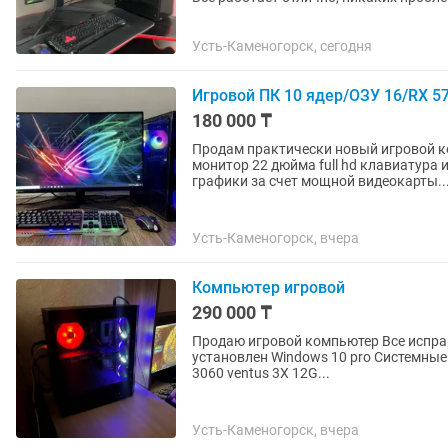
Характеристики...
Усть-Каменогорск, сегодня
Игровой ПК 10 ядер/ОЗУ 16/RX 57
180 000 ₸
Продам практически новый игровой к
монитор 22 дюйма full hd клавиатура
графики за счет мощной видеокарты..
Усть-Каменогорск, вчера
Компьютер игровой
290 000 ₸
Продаю игровой компьютер Все исправно работает. В отличном состоянии На данный момент
установлен Windows 10 pro Системные характеристики: Видеока
3060 ventus 3X 12G...
Усть-Каменогорск, вчера