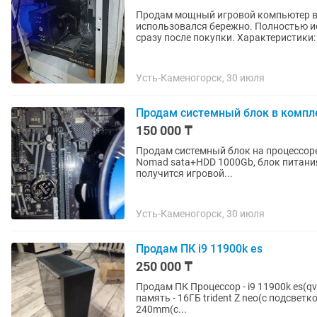
Продам мощный игровой компьютер в 
использовался бережно. Полностью ис
сразу после покупки. Характеристики: •
Усть-Каменогорск, 30 июля
Продам системный блок в компл
150 000 ₸
Продам системный блок на процессоре 
Nomad sata+HDD 1000Gb, блок питания
получится игровой...
Усть-Каменогорск, 30 июля
Продам ПК i9 11900k es
250 000 ₸
Продам ПК Процессор - i9 11900k es(qv
память - 16ГБ trident Z neo(с подсветк
240mm(с...