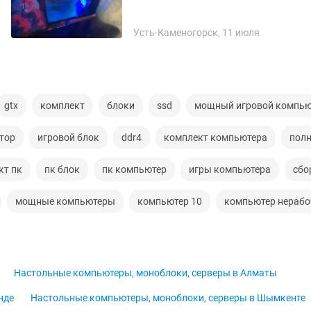
Усть-Каменогорск, 11 июля
gtx
комплект
блоки
ssd
мощный игровой компью
тор
игровой блок
ddr4
комплект компьютера
пол
кт пк
пк блок
пк компьютер
игры компьютера
сбо
мощные компьютеры
компьютер 10
компьютер нерабо
Настольные компьютеры, моноблоки, серверы в Алматы
нде
Настольные компьютеры, моноблоки, серверы в Шымкенте