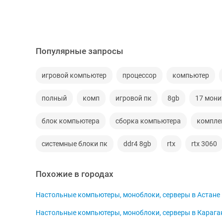
Популярные запросы
игровой компьютер
процессор
компьютер
полный
комп
игровой пк
8gb
17 мони
блок компьютера
сборка компьютера
компле
системные блоки пк
ddr4 8gb
rtx
rtx 3060
Похожие в городах
Настольные компьютеры, моноблоки, серверы в Астане
Настольные компьютеры, моноблоки, серверы в Карага