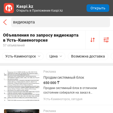
Kaspi.kz
Открыть
Открыть в Приложении Kaspi.kz
Объявления по запросу видиокарта
в Усть-Каменогорске
57 объявлений
Усть-Каменогорск
Цена
Возможна доставка
Реклама
Продам системный блок
650 000 ₸
Продам системный блок в отличном
состоянии собирался на заказ в
сервисном в феврале месяце также
Усть-Каменогорск, сегодня
есть гарантия на год
Реклама