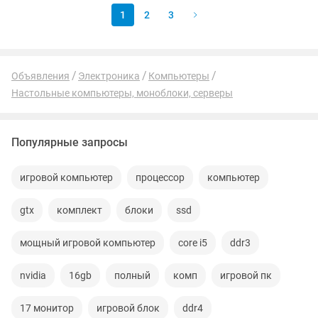
1
2
3
Объявления
Электроника
Компьютеры
Настольные компьютеры, моноблоки, серверы
Популярные запросы
игровой компьютер
процессор
компьютер
gtx
комплект
блоки
ssd
мощный игровой компьютер
core i5
ddr3
nvidia
16gb
полный
комп
игровой пк
17 монитор
игровой блок
ddr4