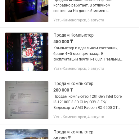
исправно работает. В отличном
состоянии На данный момент
установлен Windows 10 pro Системные
Усть-Каменогорск, 6 августа
характеристики: Видеокарта: NVIDIA
MSI GeForce RTX 3060 ventus 3X 12G...
Продам Компьютер
450 000 ₸
Компьютер в идеальном состоянии,
брали 4–5 месяцев назад. В
эксплуатации почти не был. Реальным
покупателям — торг. Процессор Intel
Усть-Каменогорск, 5 августа
Core i5-12400F Поколение процессора
Intel 12th Количество ядер...
Продам компьютер
200 000 ₸
Продам компьютер 12th Gen Intel Core
i3-12100F 3.30 GHz/ ОЗУ 8 Гб/
Видеокарта AMD Radeon RX 6500 XT
4GB/ SSD 500 GB Windows 11 Pro
Усть-Каменогорск, 4 августа
Монитор фирменный XIAOMI 180ГЦ
HDR
Продам компьютер
60 000 ₸