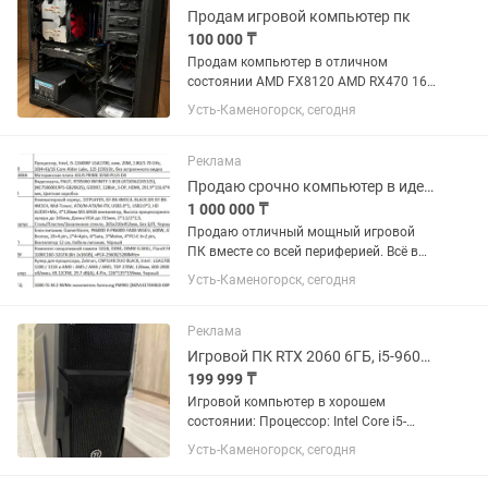
Продам игровой компьютер пк
100 000 ₸
Продам компьютер в отличном
состоянии AMD FX8120 AMD RX470 16
озу 500гб жесткий диск 500гб ссд
Усть-Каменогорск, сегодня
Реклама
Продаю срочно компьютер в идеальном состоянии хороший торг
1 000 000 ₸
Продаю отличный мощный игровой
ПК вместе со всей периферией. Всё в
идеальном состоянии, тянет любые
Усть-Каменогорск, сегодня
современные игры на ультра-
настройках, подходит для стриминга и
работы. Характеристики ПК: на фото...
Реклама
Игровой ПК RTX 2060 6ГБ, i5-9600KF, 16ГБ ОЗУ
199 999 ₸
Игровой компьютер в хорошем
состоянии: Процессор: Intel Core i5-
9600KF (3.7 GHz) Оперативная память:
Усть-Каменогорск, сегодня
16 ГБ (2x8 ГБ) Видеокарта: NVIDIA
GeForce RTX 2060 ASUS (6 ГБ)