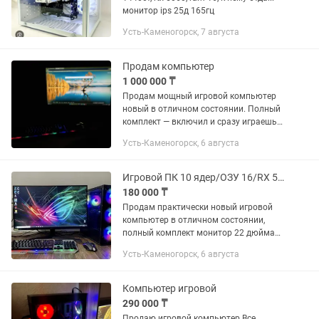
монитор ips 25д 165гц
Усть-Каменогорск, 7 августа
Продам компьютер
1 000 000 ₸
Продам мощный игровой компьютер
новый в отличном состоянии. Полный
комплект — включил и сразу играешь
или работаешь . Был приобретен 18
Усть-Каменогорск, 6 августа
февраля 2026г Характеристики:
Процессор: Intel Core i5-14400F...
Игровой ПК 10 ядер/ОЗУ 16/RX 570 8gb!
180 000 ₸
Продам практически новый игровой
компьютер в отличном состоянии,
полный комплект монитор 22 дюйма
full hd клавиатура и мышь. Тянет
Усть-Каменогорск, 6 августа
любые игры на высоких настройках
графики за счет мощной видеокарты...
Компьютер игровой
290 000 ₸
Продаю игровой компьютер Все