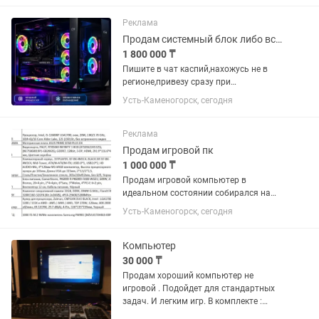
термопаста Возможны все проверки
фурмарк и т.д Характеристики...
Реклама
Продам системный блок либо все и сразу
1 800 000 ₸
Пишите в чат каспий,нахожусь не в
регионе,привезу сразу при
необходимости! Цена на системный
Усть-Каменогорск, сегодня
блок. На остальное писать по
отдельности. Процессор Rizen 7
9800x3d Видеокарта Видеокарта
Реклама
Gigabyte...
Продам игровой пк
1 000 000 ₸
Продам игровой компьютер в
идеальном состоянии собирался на
заказ в сервис ком есть гарантия на
Усть-Каменогорск, сегодня
год в комплекте с ним игровой
стол,стул две игровых мыши две
клавиатуры два больших монитора
Компьютер
микрофон и...
30 000 ₸
Продам хороший компьютер не
игровой . Подойдет для стандартных
задач. И легким игр. В комплекте :
монитор, клавиатурам и сам