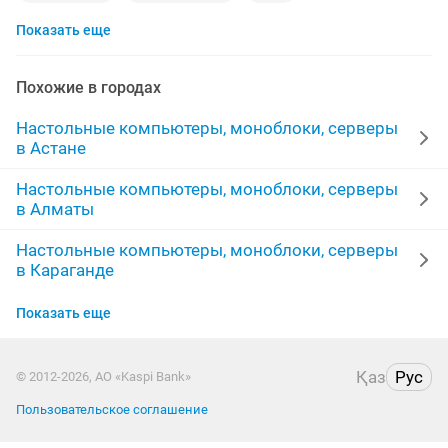
Показать еще
комплект компьютера
полный комплект компьютер
блок компьютера
сборка компьютера
Похожие в городах
комплект пк
игровой
пк блок
пк компьютер
Настольные компьютеры, моноблоки, серверы
в Астане
игры компьютера
сборка пк
3060
Настольные компьютеры, моноблоки, серверы
в Алматы
работа для по
системные блоки пк
ddr4 8gb
Настольные компьютеры, моноблоки, серверы
бу компьютеры
rtx
игра пк
в Караганде
игровая клавиатура
rtx 3060
Настольные компьютеры, моноблоки, серверы
Показать еще
в Шымкенте
мощные компьютеры
2gb
компьютер 10
Настольные компьютеры, моноблоки, серверы
Қаз
Рус
© 2012-2026, АО «Kaspi Bank»
в Актобе
Пользовательское соглашение
Настольные компьютеры, моноблоки, серверы