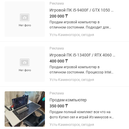
Материнская плата: ASRock Z390...
Реклама
Игровой ПК i5-9400F / GTX 1050 Ti / 16 ГБ / SSD HDD
200 000 ₸
Продам игровой компьютер в
отличном состоянии. Подходит для
игр, работы, учебы и повседневных
Усть-Каменогорск, сегодня
задач. Характеристики: Intel Core i5-
9400F (6 ядер) NVIDIA GeForce GTX
1050 Ti 4 ГБ 16 ГБ DDR4 SSD...
Реклама
Игровой ПК i5-13400F / RTX 4060 Ti / 32 ГБ RAM / SSD.
400 000 ₸
Продам игровой компьютер в
отличном состоянии. Процессор Intel
Core i5-13400F, видеокарта RTX 4060 Ti
Усть-Каменогорск, сегодня
8 ГБ, 32 ГБ DDR4 (2×16), SSD. Любые
проверки при покупке. Подходит для
современных игр, работы и...
Реклама
Продам компьютер
350 000 ₸
Продам полный комплект все что на
фото Купил сел и играй Из минусов на
мышке одна боковая кнопка
Усть-Каменогорск, сегодня
продавлена Недавно менялась