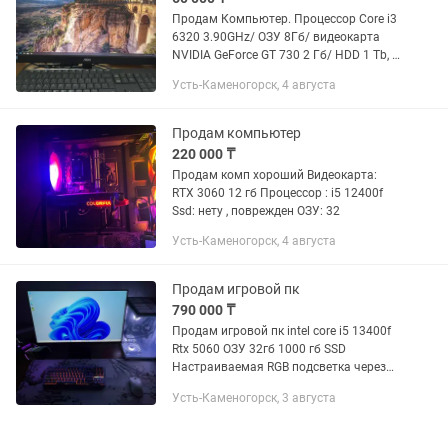
Продам Компьютер. Процессор Core i3
6320 3.90GHz/ ОЗУ 8Гб/ видеокарта
NVIDIA GeForce GT 730 2 Гб/ HDD 1 Tb, в
комплекте монитор 21.5 дюйм
Усть-Каменогорск, 4 августа
Продам компьютер
220 000 ₸
Продам комп хороший Видеокарта:
RTX 3060 12 гб Процессор : i5 12400f
Ssd: нету , поврежден ОЗУ: 32
Усть-Каменогорск, 4 августа
Продам игровой пк
790 000 ₸
Продам игровой пк intel core i5 13400f
Rtx 5060 ОЗУ 32гб 1000 гб SSD
Настраиваемая RGB подсветка через
пульт, смена режима работы,
Усть-Каменогорск, 3 августа
настройка цвета Пользовался месяц-
два, Даже пленка не снималась с...