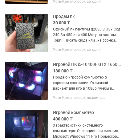
Усть-Каменогорск, сегодня
системный блок. Дисковода
нет.Просьба только писать в
приложение или е, на...
Продам пк
30 000 ₸
Офисный пк пентиум g2030 8 ОЗУ Ссд
240 Бп 450 или 400 Могу по частям
Торг!!! Писать сюда или , на звонки
могу не ответить!!!
Усть-Каменогорск, сегодня
Игровой ПК i5-10400F GTX 1660 6GB 16GB RAM DDR4 500 SSD
130 000 ₸
Продаю игровой компьютер в
хорошем состоянии. Отличный
вариант для игр в 1080p, учебы и
повседневных задач. Характеристики:
Усть-Каменогорск, позавчера
Видеокарта: NVIDIA GeForce GTX 1660
6GB Процессор: Intel Core i5-10400F —...
Игровой компьютер
400 000 ₸
Характеристики системного
компьютера: Операционная система
Microsoft Windows 11 Pro Процессор