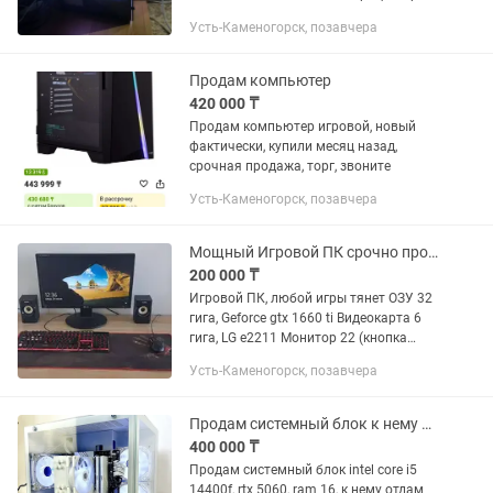
Intel Core i5-12400F, 4000 MHz
Усть-Каменогорск, позавчера
Системная плата ONDA H610E-B
Оперативная память 16 ГБ (DDR4...
Продам компьютер
420 000 ₸
Продам компьютер игровой, новый
фактически, купили месяц назад,
срочная продажа, торг, звоните
Усть-Каменогорск, позавчера
Мощный Игровой ПК срочно продам
200 000 ₸
Игровой ПК, любой игры тянет ОЗУ 32
гига, Geforce gtx 1660 ti Видеокарта 6
гига, LG e2211 Монитор 22 (кнопка
отключения неработает), Мышка 2 шт
Усть-Каменогорск, позавчера
Мышка 2 шт, клавиатура 2 шт, Колонка,
коврик, Intel...
Продам системный блок к нему монитор
400 000 ₸
Продам системный блок intel core i5
14400f, rtx 5060, ram 16, к нему отдам