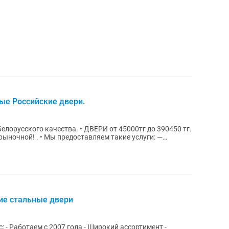
е Российские двери.
а. • ДВЕРИ от 45000тг до 390450 тг.
е рыночной! . • Мы предоставляем такие услуги: —
ие стальные двери
нт -