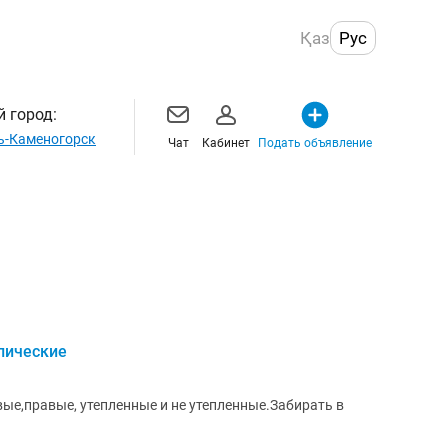
Қаз
Рус
 город:
ь-Каменогорск
Чат
Кабинет
Подать объявление
лические
вые,правые, утепленные и не утепленные.Забирать в