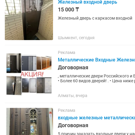
Железный входной дверь
15 000 ₸
Железный дверь с каркасом входной
Шымкент, сегодня
Реклама
Металлические Входные Железны
Договорная
, металлические двери Российского и Белорусского качеств
• Более 60 видов дверей! . • Цена ниж
первичная...
Алматы, вчера
Реклама
входные железные металлическ
Договорная
5 причин заказать входные двери у нас: - Работаем с 2007 года - Широкий ассортиме