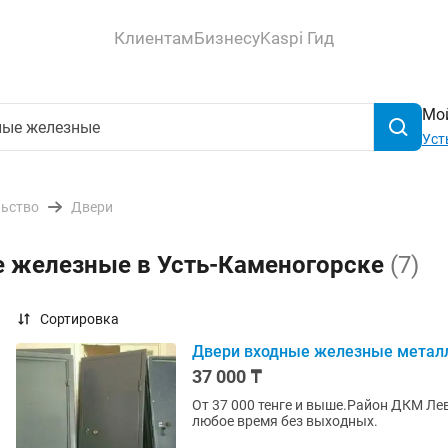
Клиентам
Бизнесу
Kaspi Гид
Мой
Уст
льство
Двери
е железные в Усть-Каменогорске
(7)
Сортировка
Двери входные железные метал
37 000 ₸
От 37 000 тенге и выше.Район ДКМ Ле
любое время без выходных.