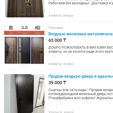
Работаем без выходных - Доставка и установка - Гарантия в течение 12 месяцев Какие двери
мы предлагаем? В...
Алматы, вчера
Реклама
Входные железные металлическ
65 000 ₸
ДОБРО ПОЖАЛОВАТЬ В МАГАЗИН ВХОДНЫХ ДВЕРЕЙ В АЛМАТЫ Ва
Алматы, но не хочется ради этого еха
тратить выхи день на многочасовые...
Алматы, вчера
Продам входную дверь в идеаль
39 000 ₸
Сыртқы есік сатылады ! Продам входной дверь Размер 96205с
кілтенеді(входной железный дверь есть ключи Сыртынан оңға ашылады Бағ
Птицефабрика жол асфальт 
Уральск, вчера