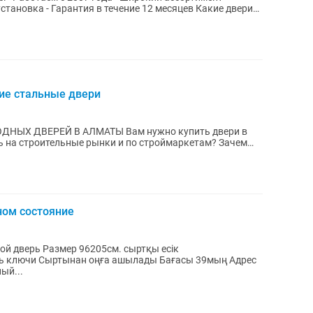
ие стальные двери
м нужно купить двери в
ть на строительные рынки и по строймаркетам? Зачем
ном состояние
м. сыртқы есік
асы 39мың Адрес
Журнальный...