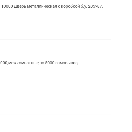
 10000 Дверь металлическая с коробкой б.у. 205×87.
 8000,межкомнатные,по 5000 самовывоз,