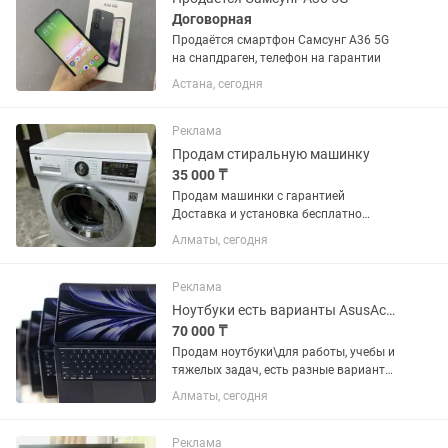
Договорная
Продаётся смартфон Самсунг А36 5G
на снапдраген, телефон на гарантии
Астана, сегодня
Реклама
Продам стиральную машинку
35 000 ₸
Продам машинки с гарантией
Доставка и установка бесплатно
можно обмен на не рабочий с
Алматы, сегодня
доплатой Позвоните уточните
Реклама
Ноутбуки есть варианты AsusAcerHPLenovoDEll
70 000 ₸
Продам ноутбуки\для работы, учебы и
тяжелых задач, есть разные варианты
Звоните или Пишите на Подберу для
Алматы, сегодня
Ваших задач, характеристики разные
от офисных до игровых Пишите за
подробностями или...
Реклама