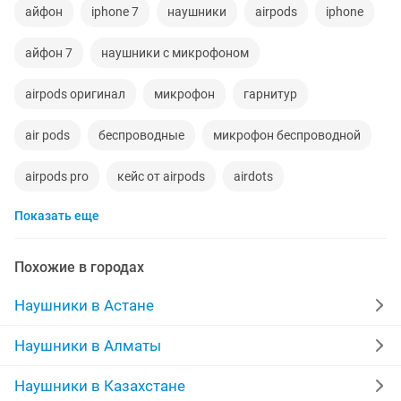
айфон
iphone 7
наушники
airpods
iphone
айфон 7
наушники с микрофоном
airpods оригинал
микрофон
гарнитур
air pods
беспроводные
микрофон беспроводной
airpods pro
кейс от airpods
airdots
Показать еще
новые наушники
airpods apple
airpods 3
айрподс
samsung наушники
apple
buds
Похожие в городах
bluetooth наушники
кейс airpods
Наушники в Астане
микрофон наушник
airpods 1
наушники оригинал
Наушники в Алматы
беспроводные наушники samsung
идеальном
air
Наушники в Казахстане