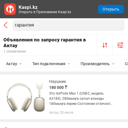
Kaspi.kz
Открыть
Открыть в Приложении Kaspi.kz
Объявления по запросу гарантия в
Актау
1 объявление
Актау
Тип подключения
Производитель
С
Наушник
180 000 ₸
Это AirPods Max 1 (USB-C, модель
A3184). 280мыңға сатып алынды
180мыңға берем Состояние отлично!
11.10.2025 те алынды 5-6ай
Актау, 28 июля
қолдандым тек (Срок гарантия
(10.10.2026) Гарантиясы бар!!!
Коробка,чехолы...