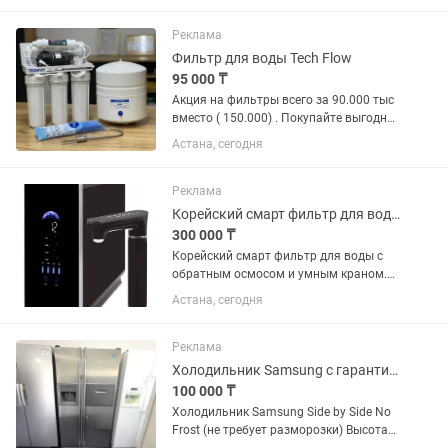
крутить педали. На полном заряде
батареи хватает...
Реклама
Фильтр для воды Tech Flow
95 000 ₸
Акция на фильтры всего за 90.000 тыс
вместо ( 150.000) . Покупайте выгодно.
Фильтры для воды с обратным
Астана, сегодня
осмосом турецкого производства. 6
ступеней очистки. Бак наполнитель на
12 литров металлический....
Реклама
Корейский смарт фильтр для воды с умным экраном
300 000 ₸
Корейский смарт фильтр для воды с
обратным осмосом и умным краном.
Дает 5 видов воды с разной
Астана, сегодня
температурой. 6 ступеней очистки.
Обратный осмос. Сенсорная панель
управления. Сенсорный...
Реклама
Холодильник Samsung с гарантией и доставкой
100 000 ₸
Холодильник Samsung Side by Side No
Frost (не требует разморозки) Высота