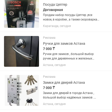
Посуда Цептер
Договорная
Продам набор посуды Цептер ,все
новое, в коробке , а также скороварка
новая запечатанная и соковыжималка
Караганда, сегодня
новая запечатанная В связи с
переездом Цена договорная Посуда с
таймером.Гарантия неделя
Реклама
Ручки для замков Астана
7 000 ₸
Ручки для замков , большой выбор
ручек для деревянных и железных
дверей . Ручки производство России ,
Астана, сегодня
Италии , Испании, Китая Подбор и
установка ручек именно для вашей
двери Консультация бесплатно...
Реклама
Замки для дверей Астана
7 000 ₸
Замки для дверей в городе Астана ,
большой выбор надёжных замков .
Замки производства Турции, Германии
Астана, сегодня
, Италии, России , Испании, Израиля,
Китая Бесплатная консультация