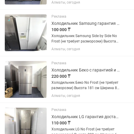
176 см Ширина 91 см Глубина 70 см ✅
Алматы, сегодня
Продажа б/у холодильников с
официальной гарантией 2 месяца от
магазина и мастера с более...
Реклама
Холодильник Samsung гарантия доставка
100 000 ₸
Холодильник Samsung Side by Side No
Frost (не требует разморозки) Высота
176 см Ширина 91 см Глубина 75 см ✅
Алматы, сегодня
Продажа б/у холодильников с
официальной гарантией 2 месяца от
магазина и мастера с более...
Реклама
Холодильник Беко с гарантией и доставкой
220 000 ₸
Холодильник Беко No Frost (не требует
разморозки) Высота 181 см Ширина 84
см Глубина 78 см ✅ Продажа б/у
Алматы, сегодня
холодильников с официальной
гарантией 2 месяца от магазина и
мастера с более чем 10 летним...
Реклама
Холодильник LG гарантия доставка
110 000 ₸
Холодильник LG No Frost (не требует