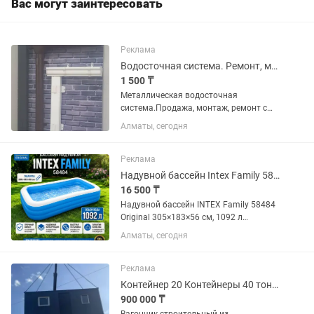
Вас могут заинтересовать
Реклама
Водосточная система. Ремонт, монтаж.
1 500 ₸
Металлическая водосточная
система.Продажа, монтаж, ремонт с
гарантией. Выезд, замер бесплатно.
Алматы, сегодня
Реклама
Надувной бассейн Intex Family 58484 Original 305 на 183 на 56 см
16 500 ₸
Надувной бассейн INTEX Family 58484
Original 305×183×56 см, 1092 л
Оригинальный семейный надувной
Алматы, сегодня
бассейн INTEX Family 58484 –
отличное решение для отдыха детей и
взрослых в жаркие летние дни....
Реклама
Контейнер 20 Контейнеры 40 тонн Контейнер Утепленный
900 000 ₸