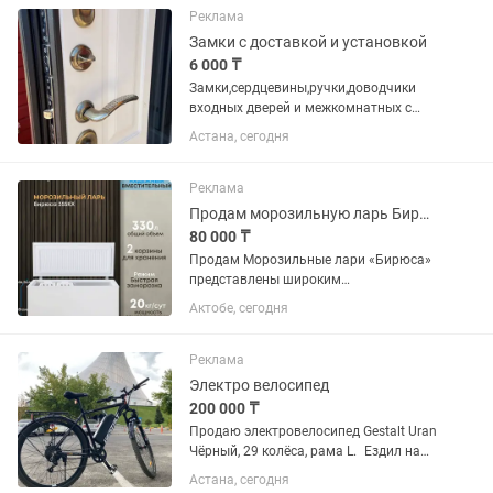
мастера для вас Выезд...
Реклама
Замки с доставкой и установкой
6 000 ₸
Замки,сердцевины,ручки,доводчики
входных дверей и межкомнатных с
доставкой и
Астана, сегодня
установкой.Гарантия.Приемлемые
цены ,работаем с качественными
производителями замков.Работаем
Реклама
круглосуточно 24/7 без...
Продам морозильную ларь Бирюса
80 000 ₸
Продам Морозильные лари «Бирюса»
представлены широким
ассортиментом горизонтальных ларей
Актобе, сегодня
(объемом от 80 до 350 л),
отличающихся надежностью,
доступной ценой, ручной или No Frost
Реклама
разморозкой, с...
Электро велосипед
200 000 ₸
Продаю электровелосипед Gestalt Uran
Чёрный, 29 колёса, рама L. Ездил на
нём 500 км — всё работает отлично,
Астана, сегодня
никаких проблем. Ассистент помогает