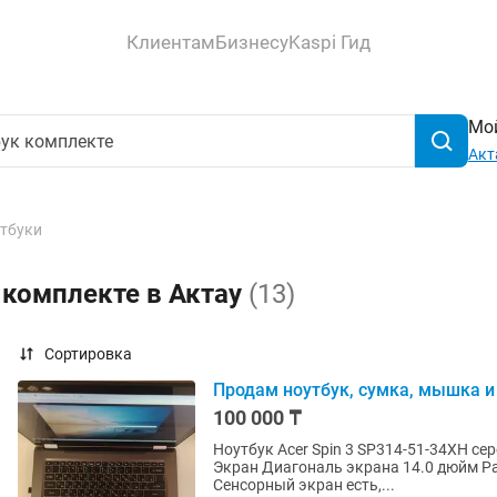
Клиентам
Бизнесу
Kaspi Гид
Мой
Акт
тбуки
 комплекте в Актау
(13)
Сортировка
Продам ноутбук, сумка, мышка 
100 000 ₸
Ноутбук Acer Spin 3 SP314-51-34XH серебристый Характеристики Операционная система Win 10
Экран Диагональ экрана 14.0 дюйм 
Сенсорный экран есть,...