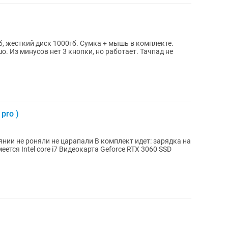
 4гб, жесткий диск 1000гб. Сумка + мышь в комплекте.
 Из минусов нет 3 кнопки, но работает. Тачпад не
pro )
нии не роняли не царапали В комплект идет: зарядка на
тся Intel core i7 Видеокарта Geforce RTX 3060 SSD