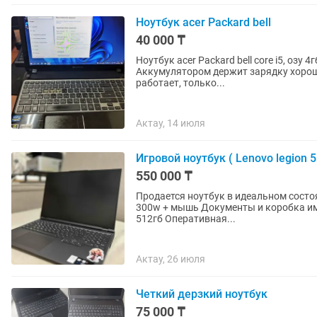
Ноутбук acer Packard bell
40 000 ₸
Ноутбук acer Packard bell core i5, озу
Аккумулятором держит зарядку хорошо.
работает, только...
Актау, 14 июля
Игровой ноутбук ( Lenovo legion 5 
550 000 ₸
Продается ноутбук в идеальном состоя
300w + мышь Документы и коробка имее
512гб Оперативная...
Актау, 26 июля
Четкий дерзкий ноутбук
75 000 ₸