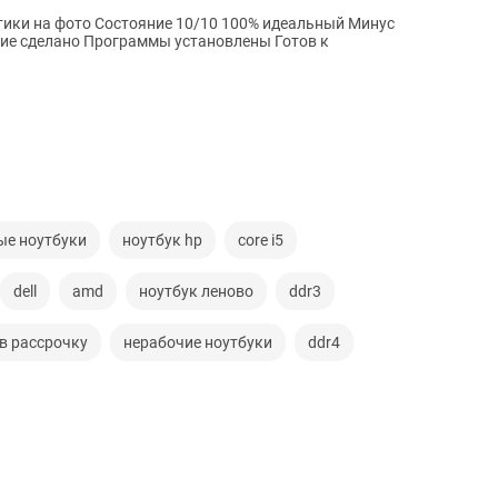
тики на фото Состояние 10/10 100% идеальный Минус
ие сделано Программы установлены Готов к
ые ноутбуки
ноутбук hp
core i5
dell
amd
ноутбук леново
ddr3
 в рассрочку
нерабочие ноутбуки
ddr4