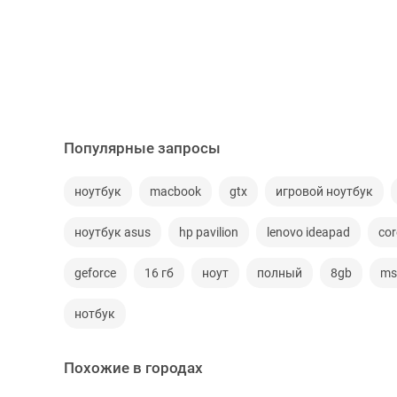
Популярные запросы
ноутбук
macbook
gtx
игровой ноутбук
ноутбук asus
hp pavilion
lenovo ideapad
cor
geforce
16 гб
ноут
полный
8gb
ms
нотбук
Похожие в городах