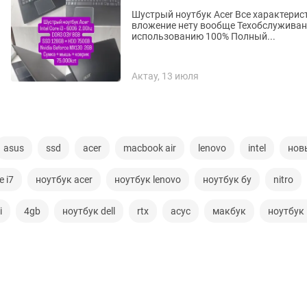
Шустрый ноутбук Acer Все характерис
вложение нету вообще Техобслуживан
использованию 100% Полный...
Актау, 13 июля
asus
ssd
acer
macbook air
lenovo
intel
нов
e i7
ноутбук acer
ноутбук lenovo
ноутбук бу
nitro
i
4gb
ноутбук dell
rtx
асус
макбук
ноутбук