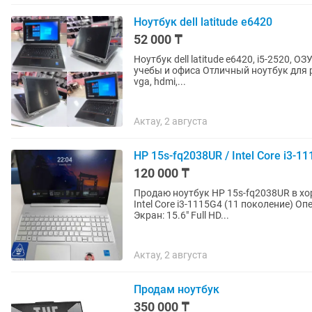
Ноутбук dell latitude e6420
52 000 ₸
Ноутбук dell latitude e6420, i5-2520, О
учебы и офиса Отличный ноутбук для работы и интернета. Делл Слоты: ЕС, SC, SD, дисковод,
vga, hdmi,...
Актау, 2 августа
HP 15s-fq2038UR / Intel Core i3-11
120 000 ₸
Продаю ноутбук HP 15s-fq2038UR в хорошем рабочем с
Intel Core i3-1115G4 (11 поколение) О
Экран: 15.6" Full HD...
Актау, 2 августа
Продам ноутбук
350 000 ₸