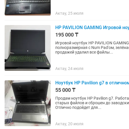
Актау, 25 июля
HP PAVILION GAMING Игровой но
195 000 ₸
Игровой ноутбук HP PAVILION GAMING 
полноразмерная с Num Pad'ом, зелёна
продажей удалил все файлы...
Актау, 24 июля
Ноутбук HP Pavilion g7 в отлично
55 000 ₸
Продам ноутбук HP Pavilion g7. Работ
старых файлов и сброшен до заводски
Отлично подойдет для...
Актау, 20 июля