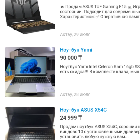
🔥 Продам ASUS TUF Gaming F15 💻 Иг
состоянии. Подходит для современных
Характеристики: ✅ Оперативная память
Актау, 29 июля
Ноутбук Yami
90 000 ₸
Ноутбук Yami Intel Celeron Ram 16gb SSD 256gb Windows 11 15,6 FHD Цена- 90000тг За наличку
есть скидка!!! В комплекте клава, мы
Актау, 28 июля
Ноутбук ASUS X54C
24 999 ₸
Продам ноутбук ASUS X54C, хороший но
виндовс 10 с установленными драйве
установить любую нужную вам...