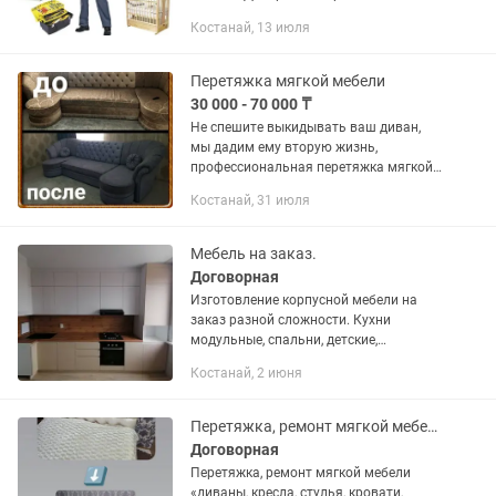
хлопотное дело профессионалам
Костанай, 13 июля
своего дела. Регулировка навесов,
замена навесов, замена
направляющих,...
Перетяжка мягкой мебели
30 000 - 70 000 ₸
Не спешите выкидывать ваш диван,
мы дадим ему вторую жизнь,
профессиональная перетяжка мягкой
мебели, замена ткани, паралона,
Костанай, 31 июля
пружинова блока, любой ремонт,
заберем привезем занисем, также
сделаем в...
Мебель на заказ.
Договорная
Изготовление корпусной мебели на
заказ разной сложности. Кухни
модульные, спальни, детские,
прихожие, шкафы, гардеробные и
Костанай, 2 июня
прочее. Приемлемые цены. Выезд на
замер и консультацию по городу
бесплатно....
Перетяжка, ремонт мягкой мебели.
Договорная
Перетяжка, ремонт мягкой мебели
«диваны, кресла, стулья, кровати,