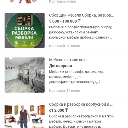
Костанай, вчера
Сборщик мебели Сборка, разборка и ремонт мебели Услуги мебельщика
5 000 - 100 000 ₸
Выполняю профессиональную сборку,
разборку, установку и ремонт
корпусной мебели любой сложности.
Услуги мебельщика: — сборка мебели;
Костанай, 18 июля
— разборка мебели; — ремонт мебели;
— установка мебели; — сборка...
Мебель в стиле лофт
Договорная
Мебель в стиле лофт, дерево, лдсп
металл, мебель для
дома,офисов,магазинов,студий
красоты. Зеркала. А так же мебель для
Костанай, 21 июня
отдыха, скамейки стулья диваны и
кровати на металлокаркасе,мангалы и
прочие...
Сборка и разборка корпусной и мягкой мебели, мелко й ремонт мебели
от 2 000 ₸
Сборка и разборка корпусной и мягкой
мебели, мелко й ремонт мягкой
мебели. Доверьте не простое и