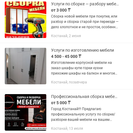
Услуги по сборке — разбору мебели. Услуги перфоратора.
от 3 000 ₸
Сборка новой мебели при покупке, или
разбор и сборка старой при переезде —
дело хлопотное и не простое, особенно
для человека, не имеющего никакого
Костанай, 2 июня
опыта в этом трудном и тонком деле. И
даже тот...
Услуги по изготовлению мебели
4 500 - 45 000 ₸
Изготовление корпусной мебели на
заказ шкафы купе горки кухни
прихожие шкафы на балкон и многое
другое. Каспий Ред. Рассрочка 0-0-12
Костанай, позавчера
Профессиональная сборка мебели
от 5 000 ₸
Город Костанай!!! Предлагаю
профессиональную услугу по сборке/
разборке вашей мебели на вашем
объекте. - шкафы-купе, комоды,
Костанай, 13 июля
стеллажи; - сборка офисной мебели; -