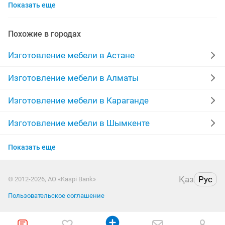
Показать еще
реставрация
перетяжка
изготовление корпусной мебели
автосборка
Похожие в городах
гостиная
реставрация диванов
тумба
Изготовление мебели в Астане
гардеробная
купе караганда
офисное кресло
Изготовление мебели в Алматы
шкаф офисный
мягкие диваны
Изготовление мебели в Караганде
качественно недорого
ремонт диванов
Изготовление мебели в Шымкенте
Изготовление мебели в Актобе
изготовление корпусной
комод на кухню
Показать еще
Изготовление мебели в Актау
кухонный
мебельщик сборка
Қаз
Рус
© 2012-2026, АО «Kaspi Bank»
Изготовление мебели в Таразе
реставрация перетяжка
гардеробный шкаф
Пользовательское соглашение
Изготовление мебели в Павлодаре
любую работу
ремонт монтаж
ремонт перетяжка