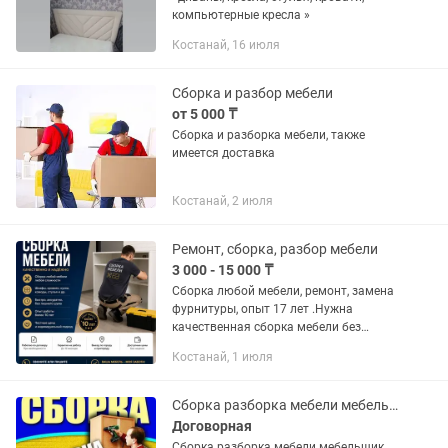
компьютерные кресла »
Костанай, 16 июля
Сборка и разбор мебели
от 5 000 ₸
Сборка и разборка мебели, также
имеется доставка
Костанай, 2 июля
Ремонт, сборка, разбор мебели
3 000 - 15 000 ₸
Сборка любой мебели, ремонт, замена
фурнитуры, опыт 17 лет .Нужна
качественная сборка мебели без
переплат фирмам? Звоните! Я -
Костанай, 1 июля
частное лицо, работаю сам на себя,
поэтому мои цены доступнее, чем в...
Сборка разборка мебели мебельщик
Договорная
Сборка разборка мебели мебельщик