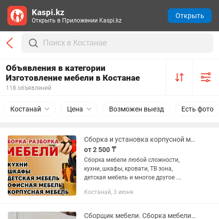
Kaspi.kz
Открыть
Открыть в Приложении Kaspi.kz
Объявления в категории
Изготовление мебели в Костанае
118 объявлений
Костанай
Цена
Возможен выезд
Есть фото
Сборка и установка корпусной мебели
от 2 500 ₸
Сборка мебели любой сложности,
кухни, шкафы, кровати, ТВ зона,
детская мебель и многое другое .
Разбор. Установка и изготовление
Костанай, 3 июня
корпусной мебели. Опыт работы более
15 лет. Доделка, переделка...
Сборщик мебели. Сборка мебели, мастер по мебели. Сборка шкафа, кровати