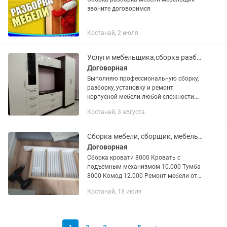
звоните договоримся
Костанай, 2 июля
Услуги мебельщика,сборка разборка и ремонт мебели.
Договорная
Выполняю профессиональную сборку,
разборку, установку и ремонт
корпусной мебели любой сложности.
Услуги мебельщика: — сборка мебели;
Костанай, 3 августа
— разборка мебели; — ремонт мебели;
— установка мебели; — сборка...
Сборка мебели, сборщик, мебельщик, разборка мебели. Реставратор мебели
Договорная
Сборка кровати 8000 Кровать с
подъемным механизмом 10.000 Тумба
8000 Комод 12.000 Ремонт мебели от
10 000тыс+ отдельно деталь Сборка
Костанай, 18 июля
кресла, комп кресло 7000 Замена
роликов купе-шкаф 15.000 Сборка...