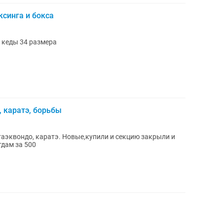
синга и бокса
, кеды 34 размера
, каратэ, борьбы
таэквондо, каратэ. Новые,купили и секцию закрыли и
тдам за 500