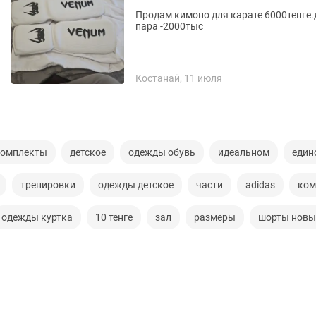
Продам кимоно для карате 6000тенге.д
пара -2000тыс
Костанай, 11 июля
комплекты
детское
одежды обувь
идеальном
един
тренировки
одежды детское
части
adidas
ком
одежды куртка
10 тенге
зал
размеры
шорты новы