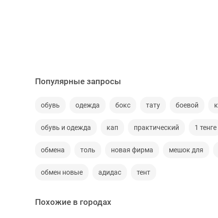
Популярные запросы
обувь
одежда
бокс
тату
боевой
обувь и одежда
кап
практический
1 тенге
обмена
толь
новая фирма
мешок для
обмен новые
адидас
тент
Похожие в городах