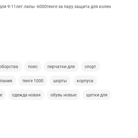
ля 9-11лет.лапы -6000тенге за пару.защита для колен
оборства
пояс
перчатки для
спорт
пания
тенге 1000
шорты
корпуса
е
одежда новая
обувь новые
щетки для