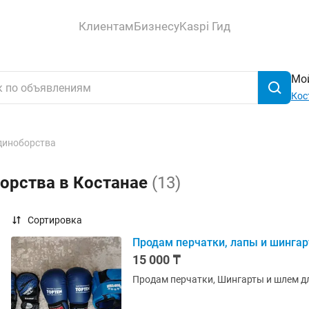
Клиентам
Бизнесу
Kaspi Гид
Мой
Кос
диноборства
орства в Костанае
(13)
Сортировка
Продам перчатки, лапы и шинга
15 000 ₸
Продам перчатки, Шингарты и шлем дл