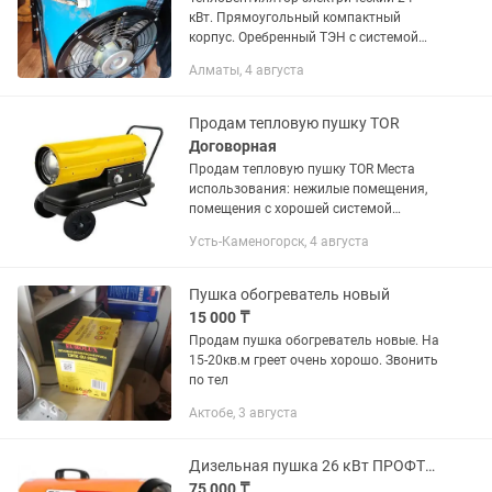
кВт. Прямоугольный компактный
корпус. Оребренный ТЭН с системой
принудительного охлаждения. В
Алматы, 4 августа
хорошем состоянии. Напряжение 380В
50гц
Продам тепловую пушку TOR
Договорная
Продам тепловую пушку TOR Места
использования: нежилые помещения,
помещения с хорошей системой
приточно-вытяжной вентиляции,
Усть-Каменогорск, 4 августа
строительные площадки (сушка бетона
или строительных конструкций). Все...
Пушка обогреватель новый
15 000 ₸
Продам пушка обогреватель новые. На
15-20кв.м греет очень хорошо. Звонить
по тел
Актобе, 3 августа
Дизельная пушка 26 кВт ПРОФТЕПЛО РОССИЯ колорифер, обогреватель
75 000 ₸