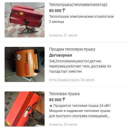
Теплопушка(тепловентилятор)
80 000 ₸
Теплопушки электрические отработали
2 месяца
Алматы, 31 июля
Продам тепловую пушку
Договорная
3кв,3положения,реостат,датчик
перегрева,работает тихо, доставка по
городу,торг уместен.
Усть-Каменогорск, 30 июля
Тепловая пушка
85 000 ₸
🔥 Продается тепловая пушка 24 кВт!
Мощная и надежная тепловая пушка
для быстрого обогрева помещений,
складов, гаражей, мастерских и
Алматы, 29 июля
строительных объектов. ✔️ Мощность