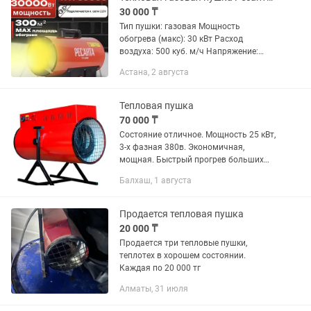
30 000 ₸
Тип пушки: газовая Мощность
обогрева (макс): 30 кВт Расход
воздуха: 500 куб. м/ч Напряжение:
220/230 В Потребляемая мощность: 30
Астана, 2 августа
BT Топливо: газ Особенности:
регулировка...
Тепловая пушка
70 000 ₸
Состояние отличное. Мощность 25 кВт,
3-х фазная 380в. Экономичная,
мощная. Быстрый прогрев больших
помещений, с возможностью
Балхаш, 1 августа
регулировки скорости вращения
вентилятора и температуры.
Продается тепловая пушка
20 000 ₸
Продается три тепловые пушки,
теплотех в хорошем состоянии.
Каждая по 20 000 тг
Алматы, 31 июля