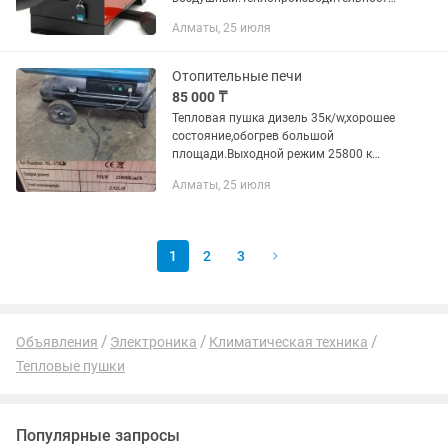
5000,0Вт,пульт ДУ.В комплекте
Алматы, 25 июля
гофра,мет.диффузор
Отопительные печи
85 000 ₸
Тепловая пушка дизель 35к/w,хорошее
состояние,обогрев большой
площади.Выходной режим 25800 к
col/h.2,9L/H.
Алматы, 25 июля
1
2
3
Объявления
Электроника
Климатическая техника
Тепловые пушки
Популярные запросы