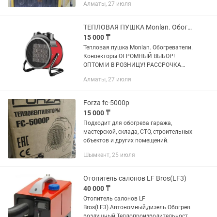
Алматы, 27 июля
ТЕПЛОВАЯ ПУШКА Monlan. Обогреватели. Конвекторы. Огромный выбор.
15 000 ₸
Тепловая пушка Monlan. Обогреватели.
Конвекторы ОГРОМНЫЙ ВЫБОР!
ОПТОМ И В РОЗНИЦУ! РАССРОЧКА
Kaspi Red! Вес, кг: 1.582 Тип AEE: Да
Алматы, 27 июля
Мощность (Вт): 2000.0 Количество
секций: 1 Высота...
Forza fc-5000p
15 000 ₸
Подходит для обогрева гаража,
мастерской, склада, СТО, строительных
объектов и других помещений.
Шымкент, 25 июля
Отопитель салонов LF Bros(LF3)
40 000 ₸
Отопитель салонов LF
Bros(LF3).Aвтономный,дизель.Обогрев
воздушный.Теплопроизводительность