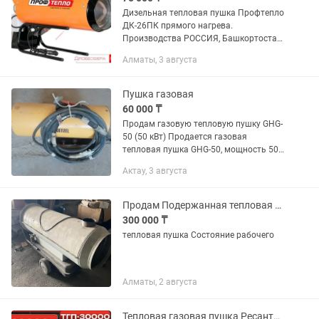
Дизельная тепловая пушка Профтепло
ДК-26ПК прямого нагрева.
Производства РОССИЯ, Башкортостан.
Особенности товара: защита от
Алматы, 3 августа
перегрева; бак 2 канистры по 5
литров; работает на дизельном...
Пушка газовая
60 000 ₸
Продам газовую тепловую пушку GHG-
50 (50 кВт) Продается газовая
тепловая пушка GHG-50, мощность 50
кВт. Работает на пропан-бутане,
Актау, 3 августа
производительность 1400 м³/ч.
Отлично подходит для обогрева
гаражей,...
Продам Подержанная тепловая пушка
300 000 ₸
тепловая пушка Состояние рабочего
Алматы, 2 августа
Тепловая газовая пушка Ресанта ТГП-30000 на 300 квадратов, 30 кВт