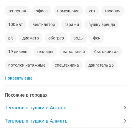
тепловая
офиса
помещение
квт
газовая
100 квт
вентилятор
гаражи
пушку аренда
pit
диаметр
обогрев
воды
фен
19 дизель
теплицы
напольный
бытовой газ
потолки натяжные
спецтехника
двигатель 26
Показать еще
автономка 220
защита на окна
Похожие в городах
Тепловые пушки в Астане
Тепловые пушки в Алматы