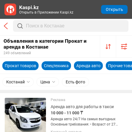
Kaspi.kz
Открыть
Открыть в Приложении Kaspi.kz
Объявления в категории Прокат и
аренда в Костанае
249 объявлений
Прокат товаров
Спецтехника
Аренда авто
Прочие тов
Костанай
Цена
Есть фото
Реклама
Аренда авто для работы в такси
10 000 - 11 000 ₸
Аренда авто 24/7 На самых выгодных
Основные требования: • Возраст от 27
лет и старше • Класс вождения не ниже