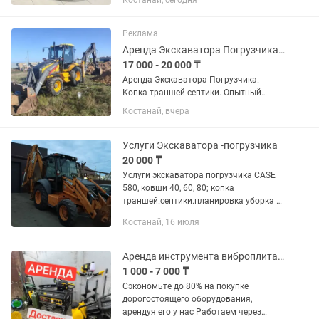
Костанай, сегодня
7 класса • Проживание и прописка в
городе Караганда Спешите забрать
свое Авто!!!...
Реклама
Аренда Экскаватора Погрузчика 3в1
17 000 - 20 000 ₸
Аренда Экскаватора Погрузчика.
Копка траншей септики. Опытный
оператор. 2ковша 40и 60см.заказ от
Костанай, вчера
2часов.глубина копания до
5метров.оплата часовая. Наличный и
безналичный расчет. Имеется
Услуги Экскаватора -погрузчика
долгосрочная...
20 000 ₸
Услуги экскаватора погрузчика CASE
580, ковши 40, 60, 80; копка
траншей.септики.планировка уборка и
загрузка мусора и.т.п, есть вариант
Костанай, 16 июля
долгосрочной аренды, наличный и
безналичный расчет, ИП, звоните...
Аренда инструмента виброплита мотобур бензокоса краскопульт
1 000 - 7 000 ₸
Сэкономьте до 80% на покупке
дорогостоящего оборудования,
арендуя его у нас Работаем через