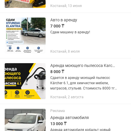
яндекс доставка или самовывоз
Костанай, 13 июня
Официальное оформление с
документами Вся техника новая,
заводится с...
Авто в аренду
7 000 ₸
Сдам машину в аренду!
Костанай, 8 июля
Аренда моющего пылесоса Karcher
8 000 ₸
Сдается в аренду моющий пылесос
Kärcher 6.1, для химчистки мебели,
матрасов, стульев. Стоимость 8000 тг/
сутки, входит 2 порции проф.химии,
Костанай, 2 августа
также есть фен для сушки мебели
+3000 тг к цене,...
Реклама
Аренда автомобиля
13 000 ₸
Аренда автомобиля кобальт новый