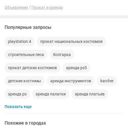
Объявления
Прокат и аренда
Популярные запросы
playstation 4
прокат национальных костюмов
строительные леса
болгарка
прокат детских костюмов
аренда ps5
детские костюмы
аренда инструментов
karcher
аренда ps
аренда палатки
аренда платьев
Показать еще
аренда пылесоса
аренда минивен
газовая пушка
ростовые куклы
chevrolet cobalt
sony playstation
Похожие в городах