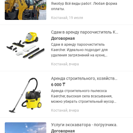
Ямобур Всё виды работ. Любая форма
оплаты.
Костанай, 19 июля
Сдам в аренду пароочиститель Kaercher
Договорная
Сдам в аренду пароочиститель
Kaercher. Идеально подходит для
удаления загрязнений на кухне,
духовые шкафы, газовые плиты, в
Костанай, вчера
ванной комнате для удаления
загрязнений с раковин, чистит швы
кафеля и...
Аренда строительного, хозяйственного пылесаса
6 000 ₸
Аренда строительного пылесоса
Kaercher, высокая сила всасывания,
можно убирать строительный мусор
после ремонта, крупную стружку,
Костанай, вчера
опилки, камушки и т.д УСТАНОВЛЕНА
GPS слежка БЕСПЛАТНАЯ доставка
по...
Услуги экскаватора - погрузчика.
Договорная