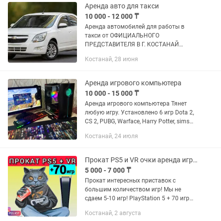
воспользоваться...
Аренда авто для такси
10 000 - 12 000 ₸
Аренда автомобилей для работы в
такси от ОФИЦИАЛЬНОГО
ПРЕДСТАВИТЕЛЯ В Г. КОСТАНАЙ
ПОЧЕМУ ЛУЧШЕ ВЗЯТЬ МАШИНУ У
Костанай, 28 июня
НАС? - У нас самые низкие цены по
городу! - Первый день в подарок -
Машины проходят...
Аренда игрового компьютера
10 000 - 15 000 ₸
Аренда игрового компьютера Тянет
любую игру. Установлено 6 игр Dota 2,
CS 2, PUBG, Warface, Harry Potter, sims
Ночь 10000, сутки 15000 При заказе от
Костанай, 24 июля
2 суток есть скидка, при заказе от 3
суток еще...
Прокат PS5 и VR очки аренда игры сони джойстик fc26 пс4 пс5 pa4 PlayStation
5 000 - 7 000 ₸
Прокат интересных приставок с
большим количеством игр! Мы не
сдаем 5-10 игр! PlayStation 5 + 70 игр
PlayStation 4 + 25 игр VR очки + 150 игр
Костанай, 2 августа
Виртуальная реальность Meta Quest 3