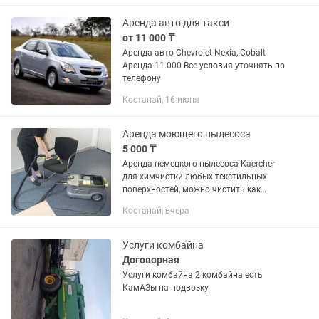
+ удобное крепление...
Аренда авто для такси
от 11 000 ₸
Аренда авто Chevrolet Nexia, Cobalt
Аренда 11.000 Все условия уточнять по
телефону
Костанай, 16 июня
Аренда моющего пылесоса
5 000 ₸
Аренда немецкого пылесоса Kaercher
для химчистки любых текстильных
поверхностей, можно чистить как
ковровые покрытия так и мягкую
Костанай, вчера
мебель. УСТАНОВЛЕНА GPS слежка на
пылесосе. - Бесплатная доставка по...
Услуги комбайна
Договорная
Услуги комбайна 2 комбайна есть
КамАЗы на подвозку