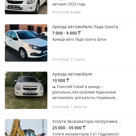
автомат 2025 года.
Костанай, вчера
Аренда автомобиля Лада гранта флок
7 000 - 9 000 ₸
Аренда авто Лада гранта флок
Костанай, 11 июня
Аренда автомобиля
10 000 ₸
🚗 Chevrolet Cobalt в аренду –
длительно, без проблем! Идеальный
автомобиль для работы, Надежный,
экономичный и полностью готов к
Костанай, 1 августа
эксплуатации. Преимущества: ✅
Отличное состояние, ухоженный салон
✅...
Услуги Экскаватора-погрузчика 3в1
25 000 - 35 000 ₸
Услуги экскаваторов 3 в1 Гидромолот