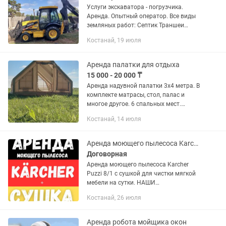
Услуги экскаватора - погрузчика.
Аренда. Опытный оператор. Все виды
земляных работ: Септик Траншеи
Фундамент Колодец Ковши 80 и 40 см.
Костанай, 19 июля
Наличный, безналичный расчет.
Отчетные документы. Работаем по...
Аренда палатки для отдыха
15 000 - 20 000 ₸
Аренда надувной палатки 3х4 метра. В
комплекте матрасы, стол, палас и
многое другое. 6 спальных мест.
Вместимость до 8 человек. Возможна
Костанай, 14 июля
доставка и установка палатки до
места отдыха. Сутки 20 тыс....
Аренда моющего пылесоса Karcher
Договорная
Аренда моющего пылесоса Karcher
Puzzi 8/1 с сушкой для чистки мягкой
мебели на сутки. НАШИ
ПРЕИМУЩЕСТВА - Сушка мебели в
Костанай, 26 июля
комплекте. - Предоставляем полный
комплект химии. - Бесплатная
доставка. -...
Аренда робота мойщика окон