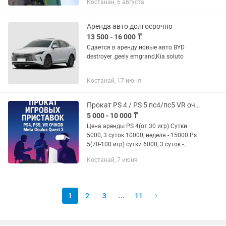
Костанай, 6 августа
Аренда авто долгосрочно
13 500 - 16 000 ₸
Сдается в аренду новые авто BYD
destroyer ,geely emgrand,Kia soluto
Костанай, 17 июня
Прокат PS 4 / PS 5 пс4/пс5 VR очки okulus quest 3 аренда
5 000 - 10 000 ₸
Цена аренды PS 4(от 30 игр) Сутки
5000, 3 суток 10000, неделя - 15000 Ps
5(70-100 игр) сутки 6000, 3 суток -
12000, неделя 22000 VR okulus Quest
Костанай, 7 июня
3(120 игр) - сутки 7000, трое суток
15000 TV 32...
1
2
3
...
11