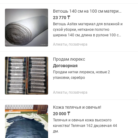
Ветошь 140 см на 100 см материал для уборки нетканое полотно
23 770 ₸
Ветошь Asitex материал для влажной и
сухой уборки, нетканое полотно
ширина 140 см, длина в рулоне 100 см,
белый цвет, плотность 140 г/м2.
Алматы, позавчера
Продается только оптом от 10 рулон.
Производство Узбекистан
Продам люрекс
Договорная
Продам нитки люрекса, новые 2
упаковки, серебро
Алматы, позавчера
Кожа телячья и овечья!
20 000 ₸
Телячья и овечья кожа высокого
качества! Телячая 162 дм,овечая 44
дм.