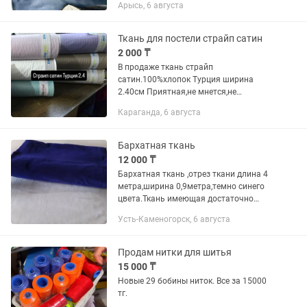
Арысь, 6 августа
Ткань для постели страйп сатин
2 000 ₸
В продаже ткань страйп
сатин.100%хлопок Турция ширина
2.40см Приятная,не мнется,не
линяет.Расход 1.5ком-6м, 2.0-8м,
Караганда, 6 августа
семеиный 10м.Жду вас Караганда
Молокова 108 Тумар бутик 7 с улицы
Бархатная ткань
12 000 ₸
Бархатная ткань ,отрез ткани длина 4
метра,ширина 0,9метра,темно синего
цвета.Ткань имеющая достаточно
плотный ворс короткой длины на
Усть-Каменогорск, 6 августа
лицевой Стороне.Основа
100%хлопок,не вызывает аллергии ,
не...
Продам нитки для шитья
15 000 ₸
Новые 29 бобины ниток. Все за 15000
тг.