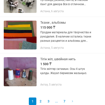
пуговицы, резины, ленты, атласный
бант для декора Все в отличном
состоянии Резины разные есть:
Астана, 6 августа
широкие, узкие, черные, белые. Все как
на фото Цена за все 900 тг....
Ткани , альбомы
115 000 ₸
Продам материалы для творчества и
рукоделия. В наличии остались ткани
разных расцветок и альбомы для
перешивки (скрапбукинга, создания
Астана, 5 августа
фотоальбомов и творческих проектов).
Подойдут для рукодельниц,...
Тігін жіп, швейная нить
1 500 ₸
Тігін жіптер сатамын. Осы 4 штук
қалды. Жауап бермесем жазыңыз.
Актау, 5 августа
1
2
3
...
7