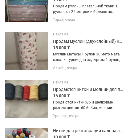
Продам рулоны плательной ткани. В
рулоне от 25 метров и больше по
оптовой цене "барби" красная, "туран"
Тараз, вчера
бордовый, бирюзовый и электрик,
"лайт" кофе с молоком, кофейный,
сиреневый, голубой, розовый,...
Реклама
Продам муслин (двухслойный) новый
15 000 ₸
Муслин матасы 1 рулон 30 метр мата
сапалы турциядан алдыргам 1 рулон,
туси адеми, качествосы куштии👍🏻👍🏻
Актобе, вчера
метри 500 тг келип тур.
Реклама
Продаются нитки и молнии для пошива одежды
16 000 ₸
Продаются нитки х/б и шелковые
разных цветов- 60 бобин, молнии
разъемные и неразъемные разных
Уральск, вчера
размеров и цветов- 62 шт, окантовка,
шнур. Оптом. Район горвоенкомата.
Пишите .
Нитки для реставрации салона автомобиля
10 000 ₸