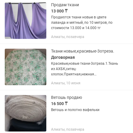
Продам ткани
13 000 ₸
Продаются ткани новые в цвете
лаванда и мятный, по 10 метров, по
стоимости 13.000 и 14.000 тг
Алматы, позавчера
Ткани новые,красивые-3отреза.
Договорная
Красивые,новые ткани-3отреза.1.Ткань
из АХБК,ситец-
хлопок.Приятная,нежная
расцветочка.Цена:1000тенге за(1
Алматы, 10 июня
метр).2.Ткань цветная под
крепдешин.За 1метр:800тенге.3.Ткань
цветная под крепдешин.Цена за 1...
Ветошь продаю
16 500 ₸
Ветошь и полотно вафельки
Алматы, позавчера