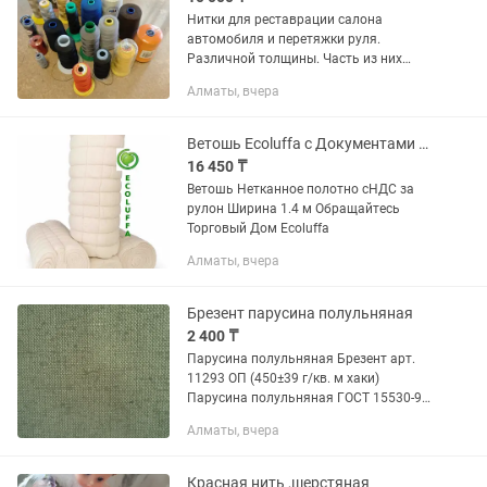
Нитки для реставрации салона
автомобиля и перетяжки руля.
Различной толщины. Часть из них
новые и некоторые частично
Алматы, вчера
использованные. Продаются в
комплекте.
Ветошь Ecoluffa с Документами с НДС
16 450 ₸
Ветошь Нетканное полотно сНДС за
рулон Ширина 1.4 м Обращайтесь
Торговый Дом Ecoluffa
Алматы, вчера
Брезент парусина полульняная
2 400 ₸
Парусина полульняная Брезент арт.
11293 ОП (450±39 г/кв. м хаки)
Парусина полульняная ГОСТ 15530-93
Плотность: 450±39 г/м2 Ширина:
Алматы, вчера
90±1,5 см Пропитка: ОП-огнезащитная
Стойкость к прожиганию: 50...
Красная нить ,шерстяная