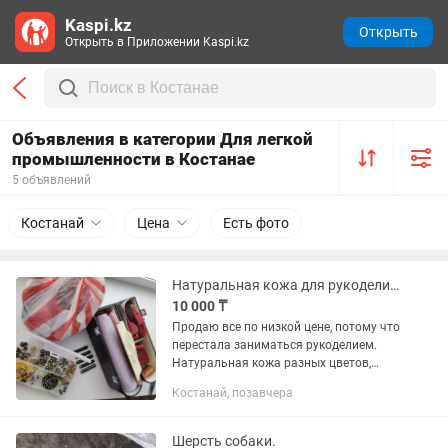
Kaspi.kz
Открыть
Открыть в Приложении Kaspi.kz
Объявления в категории Для легкой
промышленности в Костанае
5 объявлений
Костанай
Цена
Есть фото
Натуральная кожа для рукоделия, фурнитура, инструмент
10 000 ₸
Продаю все по низкой цене, потому что
перестала заниматься рукоделием.
Натуральная кожа разных цветов,
пробойники, различная фурнитура.
Костанай, позавчера
Если Вы творческая личность хотите
попробовать изготавливать...
Шерсть собаки.