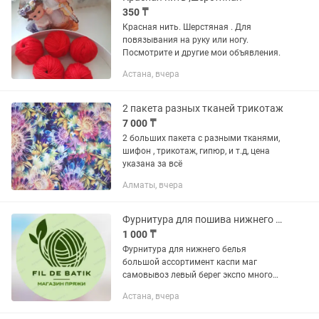
350 ₸
Красная нить. Шерстяная . Для
повязывания на руку или ногу.
Посмотрите и другие мои объявления.
Астана, вчера
2 пакета разных тканей трикотаж
7 000 ₸
2 больших пакета с разными тканями,
шифон , трикотаж, гипюр, и т.д, цена
указана за всё
Алматы, вчера
Фурнитура для пошива нижнего белья
1 000 ₸
Фурнитура для нижнего белья
большой ассортимент каспи маг
самовывоз левый берег экспо много
отзывов клиентов ждем вас Пишите
Астана, вчера
отправка левый берег