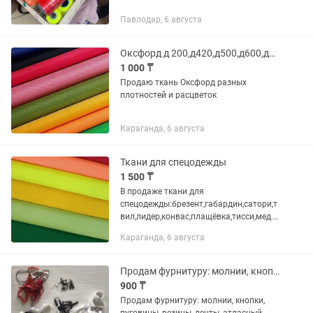
Павлодар, 6 августа
Оксфорд д 200,д420,д500,д600,д1680
1 000 ₸
Продаю ткань Оксфорд разных
плотностей и расцветок
Караганда, 6 августа
Ткани для спецодежды
1 500 ₸
В продаже ткани для
спецодежды:брезент,габардин,сатори,т
вил,лидер,конвас,плащёвка,тисси,мед.т
кань,оксфорды,милана,подклад,стежка
Караганда, 6 августа
и многое другое
Продам фурнитуру: молнии, кнопки, пуговицы, резины, ленты, атласный бант
900 ₸
Продам фурнитуру: молнии, кнопки,