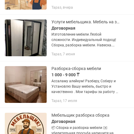
Тараз, вчера
Услуги мебельщика. Мебель на заказ
Договорная
Изготовление мебели Любой
сложности. Индивидуальный подход!
Сборка, разборка мебели. Навеска.
Частичная реставрация.
Тараз, 7 июня
Разборка-сборка мебели
1 000 - 9 000 ₸
Ассаламу алейкум! Разберу, Соберу и
Установлю Вашу мебель, быстро и
качественно . Мои тарифы за работу не
дорогие и приемлемые. Выезд во все
Тараз, 17 июля
районы города Работаем без
выходных Рассмотрю все...
Мебельщик разборка сборка
Договорная
📦 Сборка и разборка мебели ✉️
убедительная просьба напишите на