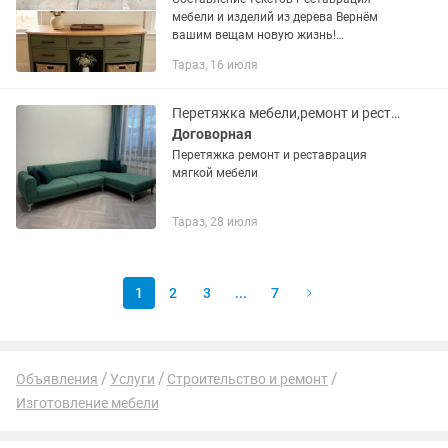
мебели и изделий из дерева Вернём
вашим вещам новую жизнь!
Выполняем качественную
Тараз, 16 июля
реставрацию: Стульев Столов Дверей
Лестниц Шкафов и комодов Кроватей
Деревянных...
Перетяжка мебели,ремонт и реставрация
Договорная
Перетяжка ремонт и реставрация
мягкой мебели
Тараз, 28 июля
1
2
3
...
7
Объявления
Услуги
Строительство и ремонт
Изготовление мебели