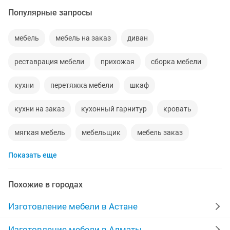
Популярные запросы
мебель
мебель на заказ
диван
реставрация мебели
прихожая
сборка мебели
кухни
перетяжка мебели
шкаф
кухни на заказ
кухонный гарнитур
кровать
мягкая мебель
мебельщик
мебель заказ
Показать еще
спальный гарнитур
изготовление мягкой мебели
диван кровать
детская кровать
сборщик мебели
Похожие в городах
перетяжка мягкой мебели
корпусная мебель
Изготовление мебели в Астане
спальня
мягкая мебель на заказ
купе
Изготовление мебели в Алматы