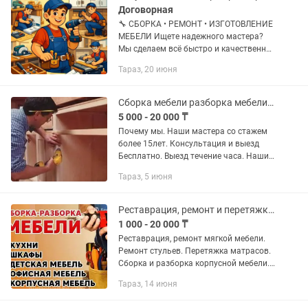
Договорная
🔧 СБОРКА • РЕМОНТ • ИЗГОТОВЛЕНИЕ
МЕБЕЛИ Ищете надежного мастера?
Мы сделаем всё быстро и качественно!
✔ Сборка любой мебели (кухни, шкафы,
Тараз, 20 июня
кровати) ✔ Ремонт и восстановление
мебели ✔ Изготовление...
Сборка мебели разборка мебели установка электрик сантехник ремонт мебели
5 000 - 20 000 ₸
Почему мы. Наши мастера со стажем
более 15лет. Консультация и выезд
Бесплатно. Выезд течение часа. Наши
услуги. Сборка - разборка мягкой и
Тараз, 5 июня
корпусной мебели при переезде и не
только : - Шкафы купе,...
Реставрация, ремонт и перетяжка мягкой мебели. Сборка и разборка мебели.
1 000 - 20 000 ₸
Реставрация, ремонт мягкой мебели.
Ремонт стульев. Перетяжка матрасов.
Сборка и разборка корпусной мебели.
Качественно и не дорого. 24/7.
Тараз, 14 июня