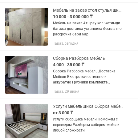
осуществляем ремонт...
Мебель на заказ стол стулья шкаф кухонный гарнитур
10 000 - 3 000 000 ₸
Мебель на заказ Атырау кол жетимди
багажа доставка установка бесплатно
рассрочка бари бар
Тараз, сегодня
Сборка Разборка Мебель
4 000 - 35 000 ₸
Сборка Разборка мебель Доставка
Мебель Быстро качественно и
аккуратно Грузчики комплекте
Установка Стиральной машинки
Тараз, 29 июня
Кронштейн на телевизор Карнизы
Смеситель Кухонный гарнитур Газ
плита...
Услуги мебельщика Сборка мебели любой сложности
от 3 000 ₸
услуги сборщика мебели Поможем с
переездом Разберем соберем мебель
любой сложности