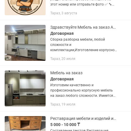
этот номер или отправьте фото ✅ 🔧
Быстро, аккуратно и недорого! ✔
Тараз, 3 августа
Сборка новой мебели по инструкции ✔
Разборка для переезда или...
Здравствуйте Мебель на заказ Антон Сборка разборка мебели
Договорная
Сборка разборка мебели, любой
сложности и
комплектации,Изготовление корпусной
мебели на заказ!
Тараз, 20 июля
Мебель на заказ
Договорная
Изготовим качественно и
профессионально корпусную мебель
на заказ любого сложности. Имеется
ряд бесплатных услуги таких как: -
Тараз, 19 июля
Замер - Дизайн - Доставка - Сборка -
Установка. За короткие сроки вы...
Реставрация мебели и изделий из дерева
5 000 - 10 000 ₸
Составление текстов Реставрация