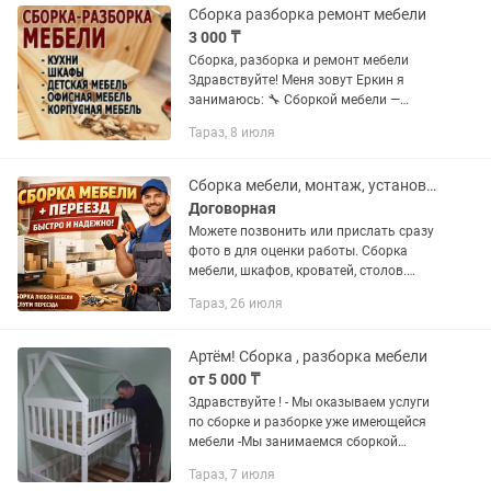
Сборка разборка ремонт мебели
3 000 ₸
Сборка, разборка и ремонт мебели
Здравствуйте! Меня зовут Еркин я
занимаюсь: 🔧 Сборкой мебели —
шкафы, кровати, столы, кухни и многое
Тараз, 8 июля
другое. 🪛 Разборкой мебели — для
переезда или замены...
Сборка мебели, монтаж, установка кронштейнов
Договорная
Можете позвонить или прислать сразу
фото в для оценки работы. Сборка
мебели, шкафов, кроватей, столов.
Монтаж кронштейнов, полок, ТВ.
Тараз, 26 июля
Быстро, качественно, недорого.
Работаем по Таразу и району. Опыт...
Артём! Сборка , разборка мебели
от 5 000 ₸
Здравствуйте ! - Мы оказываем услуги
по сборке и разборке уже имеющейся
мебели -Мы занимаемся сборкой
мебели любой сложности из
Тараз, 7 июля
магазинов , и с интернет магазинов! -