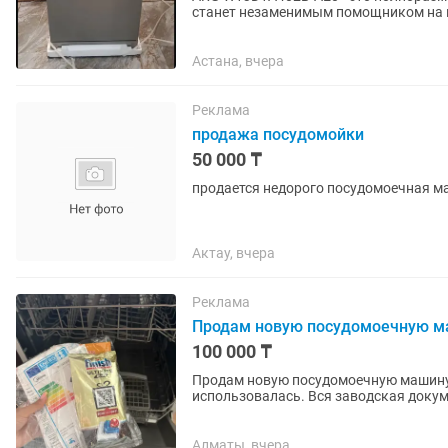
станет незаменимым помощником на 
мойку посуды. † Особенности: -...
Астана, вчера
Реклама
продажа посудомойки
50 000 ₸
продается недорого посудомоечная м
Актау, вчера
Реклама
Продам новую посудомоечную ма
100 000 ₸
Продам новую посудомоечную машину 
использовалась. Вся заводская докум
оригинальной упаковке. Покупалась
Алматы, вчера