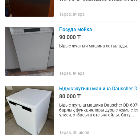
Тараз, вчера
Посуда мойка
90 000 ₸
Ыдыс жуатын машина сатылады.
Тараз, вчера
Ыдыс жуғыш машина Dauscher D
80 000 ₸
Ыдыс жуғыш машина Dauscher DD-6070WH M сатылады. 2 жыл 
барлық функциялары дұрыс жұмыс іс
үлкен, отбасыға өте ыңғайлы. Сату...
Тараз, 30 июля