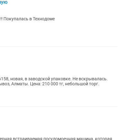
ную
‼️ Покупалась в Технодоме
158, новая, в заводской упаковке. Не вскрывалась.
оз, Алматы. Цена: 210 000 тг, небольшой торг.
ерная встраиваемая посудомоечная машина, которая