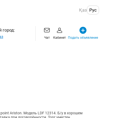
Қаз
Рус
 город:
аз
Чат
Кабинет
Подать объявление
oint Ariston. Модель LDF 12314. Б/у в хорошем
авка при договорённости. Торг уместен.