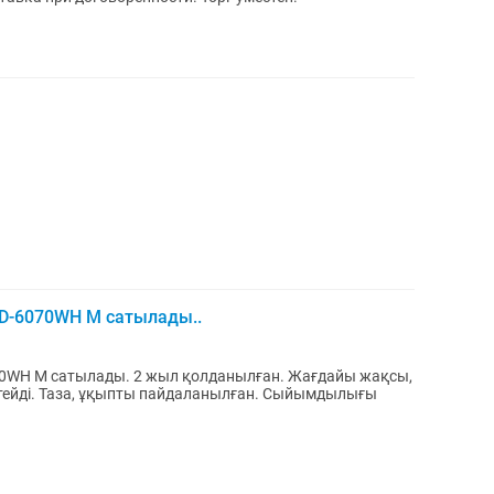
D-6070WH M сатылады..
қолданылған. Жағдайы жақсы,
тейді. Таза, ұқыпты пайдаланылған. Сыйымдылығы