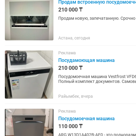
Продам встроенную посудомоеч
210 000 ₸
Продам новую, запечатанную. Срочно 
Астана, сегодня
Реклама
Посудамоющая машина
210 000 ₸
Посудомоечная машина Vestfrost VFD6
Полный комплект документов. Самовыв
Райымбек, вчера
Реклама
Посудомоечная машина
110 000 ₸
ARG W13D1A402B-AE0 - это полноразм