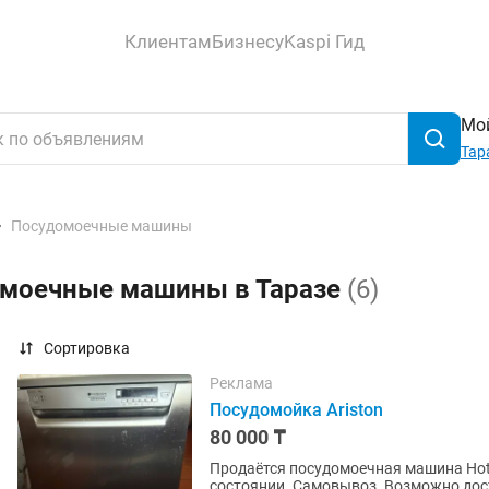
Клиентам
Бизнесу
Kaspi Гид
Мой
Тар
Посудомоечные машины
омоечные машины в Таразе
(6)
Сортировка
Реклама
Посудомойка Ariston
80 000 ₸
Продаётся посудомоечная машина Hotp
состоянии. Самовывоз. Возможно дост