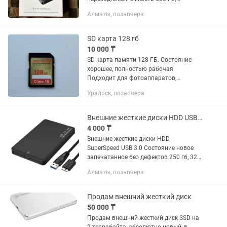
интерфейс USB3.2 Gen2 Type-C;
Алматы, позавчера
скорость чтение/запись 550/480 Мб/с;
TBW 200 Тб; S.M.A.R.T, TRIM
SD карта 128 гб
10 000 ₸
SD-карта памяти 128 ГБ. Состояние
хорошее, полностью рабочая.
Подходит для фотоаппаратов,
видеокамер, ноутбуков и тд.
Уральск, позавчера
Внешние жесткие диски HDD USB 3.0
4 000 ₸
Внешние жесткие диски HDD
SuperSpeed USB 3.0 Состояние новое
запечатанное без дефектов 250 гб, 320
гб, 500 гб, 1 тб
Алматы, позавчера
Продам внешний жесткий диск
50 000 ₸
Продам внешний жесткий диск SSD на