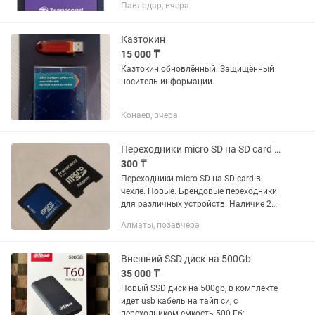
Павлодар, вчера
Цвет фиолетовый О цене договоримся
(сейчас стоимость таких дисков...
Казтокин
15 000 ₸
Казтокин обновлённый. Защищённый
носитель информации.
Конаев, вчера
Переходники micro SD на SD card в чехле. Новые.
300 ₸
Переходники micro SD на SD card в
чехле. Новые. Брендовые переходники
для различных устройств. Наличие 2
шт Штучно 300 тенге 500 тенге за пару
Алматы, позавчера
Внешний SSD диск на 500Gb
35 000 ₸
Новый SSD диск на 500gb, в комплекте
идет usb кабель на тайп си, с
переходником емкость 500 Гб;