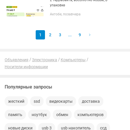
2 террабайта, абсолютно новый, в
упаковке
Актобе, позавчера
1
2
3
...
9
Объявления
Электроника
Компьютеры
Носители информации
Популярные запросы
жесткий
ssd
видеокарты
доставка
память
ноутбук
обмен
компьютеров
новые диски
usb 3
usb накопитель
ссд