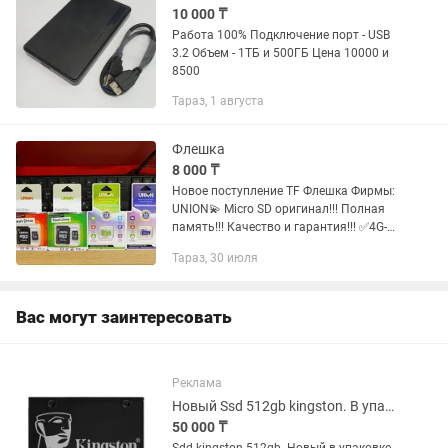
10 000 ₸
Работа 100% Подключение порт - USB
3.2 Объем - 1ТБ и 500ГБ Цена 10000 и
8500
Тараз, 1 августа
Флешка
8 000 ₸
Новое поступление TF Флешка Фирмы:
UNION💫 Micro SD оригинал!!! Полная
память!!! Качество и гарантия!!! ✅4G-
✅8G- ✅16G- ✅32G- ✅64G- ✅128G-
Тараз, 30 июля
Вас могут заинтересовать
Реклама
Новый Ssd 512gb kingston. В упаковке
50 000 ₸