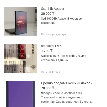
Ssd 1 tb Apacer
30 000 ₸
Ssd 1000Gb Apacer В хорошем
состоянии
Кызылорда, вчера
Флешка 16гб
1 700 ₸
Флешка 16 гб, интерфейс 2.0, для
сохранения данных
Астана, вчера
Срочно продам Внешний накопитель Transcend 4ТВ фиолетовый
70 000 ₸
❗️продам срочно жёсткий диск
Transcend Новый, в идеальном
состоянии Характеристики: Емкость
4000 Размеры 132х25х81 мм Bec 260 г