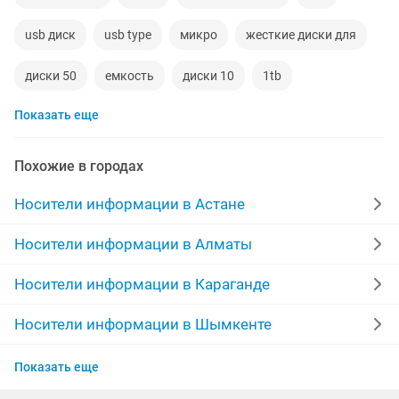
usb диск
usb type
микро
жесткие диски для
диски 50
емкость
диски 10
1tb
Показать еще
жесткий диск ноутбука
500гб
диск ноутбук
ноутбук новые
windows office
новы телефон
Похожие в городах
500 гб
4gb
64gb
hdd ssd
Носители информации в Астане
microsoft windows
64гб
4 gb
диски на пк
Носители информации в Алматы
usb hdd
windows 8
ноутбуки ssd
ssd 256
Носители информации в Караганде
ssd 500
windows компьютер
Носители информации в Шымкенте
Носители информации в Усть-Каменогорске
Показать еще