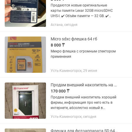
Продаются новые оригинальные
карты памяти Lexar 32GB microSDHC
UHS-I. ✔️ Объём памяти — 32 GB. ✔️
Скорость чтения — до 100 МБ/с. ✔️
Астана, сегодня
Класс скорости UHS-I, U1, V10, A1. ✔️
Подходят для смартфонов,...
Micro sdxc флешка 64 гб
8 000 ₸
Микро флешка с огромным спектором
применения
Усть-Каменогорск, 29 июня
Продам внешний накопитель на 2тб
170 000 ₸
Продам внешний накопитель хорошей
фирмы, информация про него есть в
интернете, абсолютно новый в
использовании не был, прода из за
Усть-Каменогорск, сегодня
ненадобности, покупал год назад Торг
есть
Флешка для фотоаппарата SD 64GB/128GB/256GB/512GB. Новый