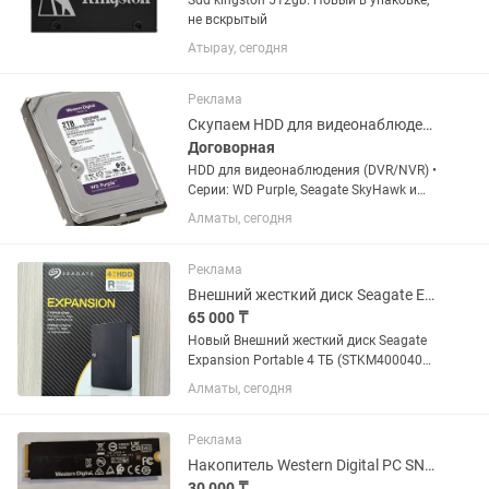
Sdd kingston 512gb. Новый в упаковке,
не вскрытый
Атырау, сегодня
Реклама
Скупаем HDD для видеонаблюдения WD Purple, Seagate SkyHawk и другие
Договорная
HDD для видеонаблюдения (DVR/NVR) •
Серии: WD Purple, Seagate SkyHawk и
аналоги • Объёмы: 1TB/ 2TB/ 4TB/ 6TB/
Алматы, сегодня
8TB • Новые и б/у Работаем по всему
Алматы: — Бостандыкский район —
Алмалинский район —...
Реклама
Внешний жесткий диск Seagate Expansion Portable 4 ТБ (STKM4000400)
65 000 ₸
Новый Внешний жесткий диск Seagate
Expansion Portable 4 ТБ (STKM4000400)
- 1 шт в наличие
Алматы, сегодня
Реклама
Накопитель Western Digital PC SN740 512gb
30 000 ₸