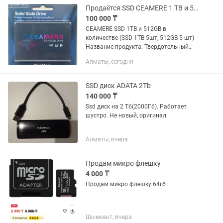
Продаётся SSD CEAMERE 1 TB и 512GB по 5 штук каждое
100 000 ₸
CEAMERE SSD 1TB и 512GB в
количестве (SSD 1TB 5шт, 512GB 5 шт)
Название продукта: Твердотельный
накопитель Ceamere Технические
Алматы, сегодня
характеристики продукта: Подходит
для ноутбуков, мини-компьютеров,...
SSD диск ADATA 2Tb
140 000 ₸
Ssd диск на 2 Тб(2000Гб). Работает
шустро. Не новый, оригинал
Алматы, вчера
Продам микро флешку
4 000 ₸
Продам микро флешку 64гб
Шымкент, вчера