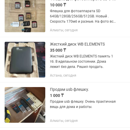
10 000 ₸
Флешка для фотоаппарата SD
64GB/128GB/256GB/512GB. Новый .
Скорость 170мб и разные. На фото все
указано. Для дорогих фотоаппаратов
Алматы, сегодня
нужно брать такие прямые флешки,
чем китайские с переходником. Для...
Жесткий диск WB ELEMENTS
35 000 ₸
Жесткий диск WB ELEMENTS память 1
тб. В иделаьном состоянии. Дома
лежит без дела. Решил продать.
Астана, сегодня
Продам usb флешку.
1 000 ₸
Продам usb флешку. Очень практичная
вещь для дома и работы.
Алматы, сегодня