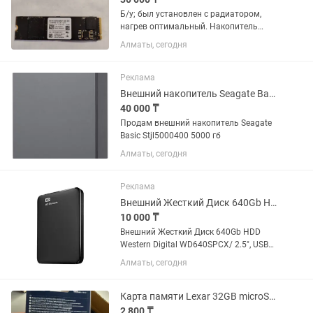
Б/у; был установлен с радиатором,
нагрев оптимальный. Накопитель
Western Digital PC SN740 512GB — это
Алматы, сегодня
быстрый NVMe PCIe 4.0 x4 диск. В
обычном режиме он умеренно греется,
так как имеет эффективную...
Реклама
Внешний накопитель Seagate Basic Stjl5000400 5000 гб
40 000 ₸
Продам внешний накопитель Seagate
Basic Stjl5000400 5000 гб
Алматы, сегодня
Реклама
Внешний Жесткий Диск 640Gb HDD Western Digital WD10SPCX/ 2.5, USB 3.0/3.1,
10 000 ₸
Внешний Жесткий Диск 640Gb HDD
Western Digital WD640SPCX/ 2.5", USB
3.0/3.1, 6 Гбит/c, Цвет: Черный, Новый.
Алматы, сегодня
Карта памяти Lexar 32GB microSD UHS-I новая
2 800 ₸