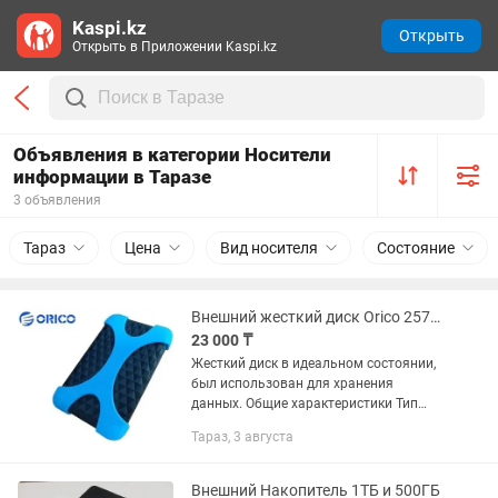
Kaspi.kz
Открыть
Открыть в Приложении Kaspi.kz
Объявления в категории Носители
информации в Таразе
3 объявления
Тараз
Цена
Вид носителя
Состояние
Внешний жесткий диск Orico 2570 1 Tb
23 000 ₸
Жесткий диск в идеальном состоянии,
был использован для хранения
данных. Общие характеристики Тип
внешний HDD Линейка HDD Enclosure
Тараз, 3 августа
Емкость 1000.0 Гб Форм-фактор 2.5
Количество дисков 1 Количество...
Внешний Накопитель 1ТБ и 500ГБ