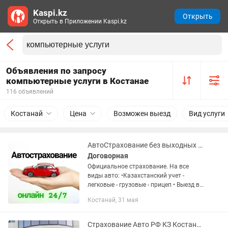
Kaspi.kz
Открыть
Открыть в Приложении Kaspi.kz
Объявления по запросу
компьютерные услуги в Костанае
116 объявлений
Костанай
Цена
Возможен выезд
Вид услуги
АвтоСтрахование без выходных АвтоСтраховка грузовые легковые прицепы
Договорная
Официальное страхование. На все
виды авто: •Казахстанский учет -
легковые - грузовые - прицеп • Выезд в
Россию от 15 дней до года •
Костанай, 31 мая
Страхование ТОО - Нерезиденты: •
Российский учет • Армянский...
Страхование Авто РФ КЗ Костанай без переплат