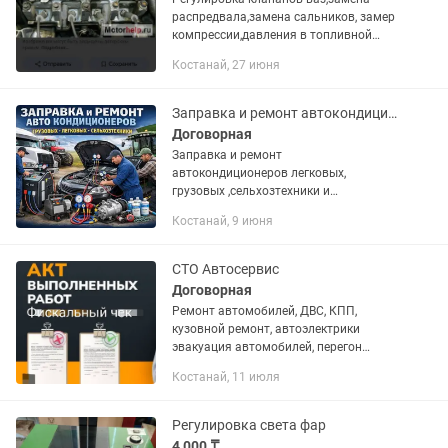
распредвала,замена сальников, замер
компрессии,давления в топливной
рампе,давление масла,ошибки ЭБУ,и
Костанай, 27 июня
многое другое звоните спрашивайте.
Выезд на адрес клиента,шайбы...
Заправка и ремонт автокондиционеров
Договорная
Заправка и ремонт
автокондиционеров легковых,
грузовых ,сельхозтехники и
спецтехники
Костанай, 9 июня
СТО Автосервис
Договорная
Ремонт автомобилей, ДВС, КПП,
кузовной ремонт, автоэлектрики
эвакуация автомобилей, перегон
автомобилей, все виды работ. Выдача
Костанай, 11 июля
фискального чека, акт выполненных
работ, дефектовочный акт, выезд...
Регулировка света фар
4 000 ₸