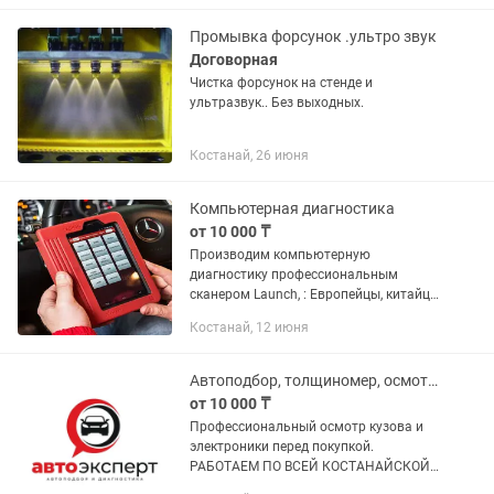
деньги,так как в 90 процентов случаев
заявленное описание...
Промывка форсунок .ультро звук
Договорная
Чистка форсунок на стенде и
ультразвук.. Без выходных.
Костанай, 26 июня
Компьютерная диагностика
от 10 000 ₸
Производим компьютерную
диагностику профессиональным
сканером Launch, : Европейцы, китайцы
,японцы, корейцы ,американцы, ваз ,
Костанай, 12 июня
газели,устраняем неисправности ,
замер компрессии
Автоподбор, толщиномер, осмотр авто, проверка
от 10 000 ₸
Профессиональный осмотр кузова и
электроники перед покупкой.
РАБОТАЕМ ПО ВСЕЙ КОСТАНАЙСКОЙ
ОБЛАСТИ. Полный осмотр автомобиля