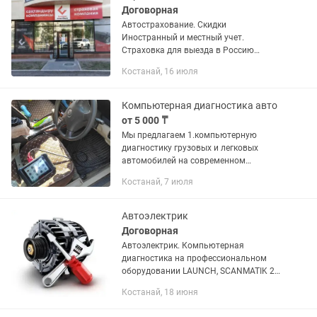
Договорная
Автострахование. Скидки
Иностранный и местный учет.
Страховка для выезда в Россию
Онлайн или в офисе Работаем 24/7
Костанай, 16 июля
Компьютерная диагностика авто
от 5 000 ₸
Мы предлагаем 1.компьютерную
диагностику грузовых и легковых
автомобилей на современном
мультимарочном сканере Autel
Костанай, 7 июля
maxisys 906, Thinktool master 2,
techstream ver. 18 0, «Вася диагност» (...
Автоэлектрик
Договорная
Автоэлектрик. Компьютерная
диагностика на профессиональном
оборудовании LAUNCH, SCANMATIK 2
PRO, специализированная диагностика
Костанай, 18 июня
по VAG группам VAG-COM. Диагностика
двигателя мотортестером-...