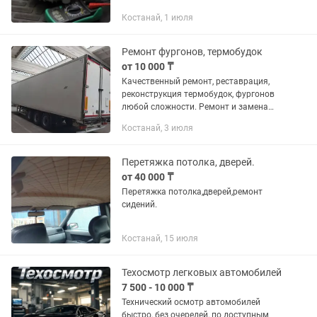
Костанай, 1 июля
Ремонт фургонов, термобудок
от 10 000 ₸
Качественный ремонт, реставрация,
реконструкция термобудок, фургонов
любой сложности. Ремонт и замена
ворот, пола, устранение повреждений
Костанай, 3 июля
стенок, покраска и прочие работы.
Сварка любой...
Перетяжка потолка, дверей.
от 40 000 ₸
Перетяжка потолка,дверей,ремонт
сидений.
Костанай, 15 июля
Техосмотр легковых автомобилей
7 500 - 10 000 ₸
Технический осмотр автомобилей
быстро, без очередей, по доступным