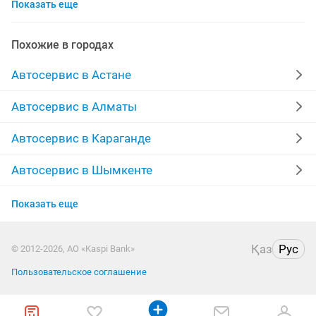
Показать еще
изготовление ключей
ремонт услуга
ремонт ходовой
перетяжка
страховка
Похожие в городах
ремонт стартера
автострахование
автоуслуги
Автосервис в Астане
грузовые авто
ремонт кпп
Автосервис в Алматы
ремонт стартера генератора
зажигание
Автосервис в Караганде
ремонт форсунок
легковые автомобили
грм
Автосервис в Шымкенте
Автосервис в Усть-Каменогорске
заслонка
ремонт грузовых
поиск
Показать еще
Автосервис в Актобе
замена радиаторов
стартер генератор
Қаз
Рус
© 2012-2026, АО «Kaspi Bank»
Автосервис в Актау
ремонт глушителей
ремонт ходовой части
Пользовательское соглашение
Автосервис в Павлодаре
технический осмотр
страхование