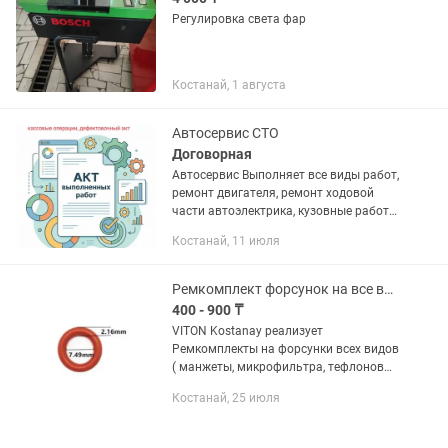
Регулировка света фар
Костанай, 1 августа
Автосервис СТО
Договорная
Автосервис Выполняет все виды работ,
ремонт двигателя, ремонт ходовой
части автоэлектрика, кузовные работы,
малярные. Выдача всей документации,
Костанай, 11 июля
фискальный чек, акт выполненных
работ, дефектовочный...
Ремкомплект форсунок на все виды бензиновых форсунок
400 - 900 ₸
VITON Kostanay реализует
Ремкомплекты на форсунки всех видов
( манжеты, микрофильтра, тефлоновые
кольца и.т.д ) Чистка форсунок всех
Костанай, 25 июля
видов GDI, FSI, TFSI,IDE PIEZO Мы
находимся по адресу: г....