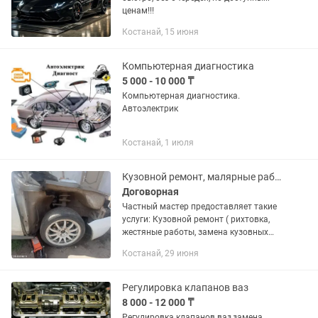
ценам!!!
Костанай, 15 июня
Компьютерная диагностика
5 000 - 10 000 ₸
Компьютерная диагностика.
Автоэлектрик
Костанай, 1 июля
Кузовной ремонт, малярные работы, сварочные работы, полировка
Договорная
Частный мастер предоставляет такие
услуги: Кузовной ремонт ( рихтовка,
жестяные работы, замена кузовных
элементов) Ремонт трещин на
Костанай, 29 июня
пластиковых деталях ( пайка,
возможно восстановление
недостающих...
Регулировка клапанов ваз
8 000 - 12 000 ₸
Регулировка клапанов ваз,замена