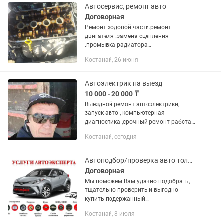
Автосервис, ремонт авто
Договорная
Ремонт ходовой части.ремонт
двигателя .замена сцепления
.промывка радиатора
печки.сварочные работы.и многое
Костанай, 26 июня
другое. БЕЗ ВЫХОДНЫХ. .
Автоэлектрик на выезд
10 000 - 20 000 ₸
Выездной ремонт автоэлектрики,
запуск авто , компьютерная
диагностика ,срочный ремонт работаю
на результат.
Костанай, сегодня
Автоподбор/проверка авто толщиномером/компьютерная диагностика/выезд
Договорная
Мы поможем Вам удачно подобрать,
тщательно проверить и выгодно
купить подержанный
автомобиль.Таким способом Вы
Костанай, 8 июля
экономите свое время, нервы и