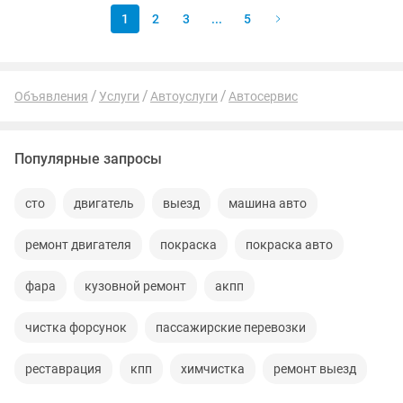
1
2
3
...
5
Объявления
Услуги
Автоуслуги
Автосервис
Популярные запросы
сто
двигатель
выезд
машина авто
ремонт двигателя
покраска
покраска авто
фара
кузовной ремонт
акпп
чистка форсунок
пассажирские перевозки
реставрация
кпп
химчистка
ремонт выезд