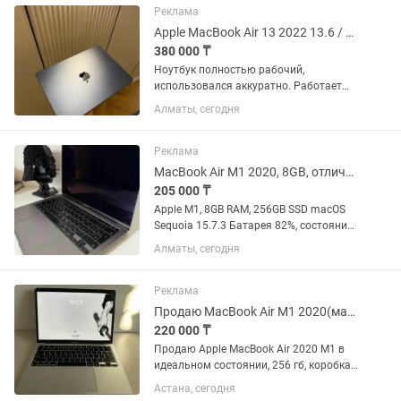
Реклама
Apple MacBook Air 13 2022 13.6 / 8 Гб / SSD 512 Гб / macOS / MLY43
380 000 ₸
Ноутбук полностью рабочий,
использовался аккуратно. Работает
быстро и стабильно. Отлично подойдет
Алматы, сегодня
для работы, учебы, монтажа и
повседневного использования. 512 гб
памяти. Аккумулятор : 100% Очень...
Реклама
MacBook Air M1 2020, 8GB, отличное состояние
205 000 ₸
Apple M1, 8GB RAM, 256GB SSD macOS
Sequoia 15.7.3 Батарея 82%, состояние
Normal Количество циклов
Алматы, сегодня
перезарядки: 426 Корпус без царапин и
вмятин Зарядка в комплекте, без
коробки Есть особенность: в...
Реклама
Продаю MacBook Air M1 2020(макбук)
220 000 ₸
Продаю Apple MacBook Air 2020 M1 в
идеальном состоянии, 256 гб, коробка
зарядка оригинал все есть. 91% АКБ,
Астана, сегодня
142 цикла. Держит заряд очень долго,