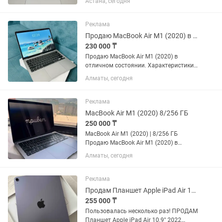
Астана, сегодня
идеальное , есть коробка, зарядка , все
как новое Microsoft Office Home 2024...
Реклама
Продаю MacBook Air M1 (2020) в отличном состоянии.
230 000 ₸
Продаю MacBook Air M1 (2020) в
отличном состоянии. Характеристики:
Apple M1 8 ГБ оперативной памяти SSD
Алматы, сегодня
256 ГБ Retina 13.3” Touch ID Состояние:
Отличное, 10/10 Аккумулятор - 93%
Цикл -...
Реклама
MacBook Air M1 (2020) 8/256 ГБ
250 000 ₸
MacBook Air M1 (2020) | 8/256 ГБ
Продаю MacBook Air M1 (2020) в
отличном техническом и внешнем
Алматы, сегодня
состоянии. Характеристики: -
Процессор: Apple M1 - Оперативная
память: 8 ГБ - SSD-накопитель: 256 ГБ
Реклама
-...
Продам Планшет Apple iPad Air 10.9 2022 256Gb Purple
255 000 ₸
Пользовалась несколько раз! ПРОДАМ
Планшет Apple iPad Air 10.9" 2022