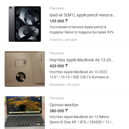
Реклама
Ipad air 5(M1), apple pencil чехол в подарок
195 000 ₸
Состояние отличное Apple pencil в
подарок Чехол в подарок Батарея 93%
Алматы, сегодня
Реклама
Ноутбук Apple MacBook Air 13 2022 13.6 / 16 Гб / SSD 256 Гб
420 000 ₸
Ноутбук Apple MacBook Air 13 2022
13.6" / 16 Гб / SSD 256 Гб Куплено в
октябре 2025 (еще на гарантии)
Шымкент, сегодня
Батарея 100%, цикл 8 (не пользовался)
Сост отличное. Только продажа.
Пишите на .
Реклама
Срочно макбук
380 000 ₸
Ноутбук Apple MacBook Air 13 Retina
Space XI Gray M1 / 8ГБ / 256SSD / 13 /
Mac OS Big Su... 415000 Состояние