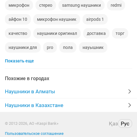
микрофон
стерео
samsung наушники
redmi
айфон 10
микрофон наушник
airpods 1
качество
наушники оригинал
доставка
торг
наушники для
pro
пола
науышник
Показать еще
наушники бу
амбушюры
чист
5 1
новые качественные
пару
обмена
микро
Похожие в городах
galaxy buds2
науашник
android
Наушники в Алматы
чехол на наушники
usb наушники
новые чехлы
Наушники в Казахстане
корпусы
вкладыши
каробка
каспий
Қаз
Рус
© 2012-2026, АО «Kaspi Bank»
девушка
акустические
наушники айр
Пользовательское соглашение