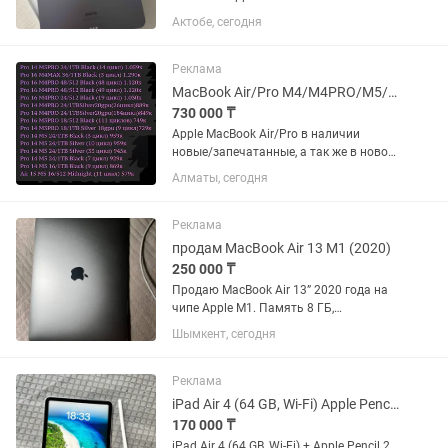
256Gb Purple, 100% состояние батареи,
Актобе, сегодня
коробка, документы, новое зарядное
устройство, пленка на лицевой части
Реклама
MacBook Air/Pro M4/M4PRO/M5/M5PRO
730 000 ₸
Apple MacBook Air/Pro в наличии
новые/запечатанные, а так же в новом
состоянии с минимальным
Алматы, сегодня
количеством циклов. Имеются модели
на M4, M5 Только оригинальная
продукция. Рефки/восстановленные/
Реклама
после...
продам MacBook Air 13 M1 (2020)
250 000 ₸
Продаю MacBook Air 13” 2020 года на
чипе Apple M1. Память 8 ГБ,
накопитель 256 ГБ SSD. В комплекте:
Шымкент, сегодня
коробка, оригинальный шнур (без
блока питания), чехол по желанию
(обклеен наклейками) Состояние...
Реклама
iPad Air 4 (64 GB, Wi-Fi) Apple Pencil 2
170 000 ₸
iPad Air 4 (64 GB, Wi-Fi) + Apple Pencil 2