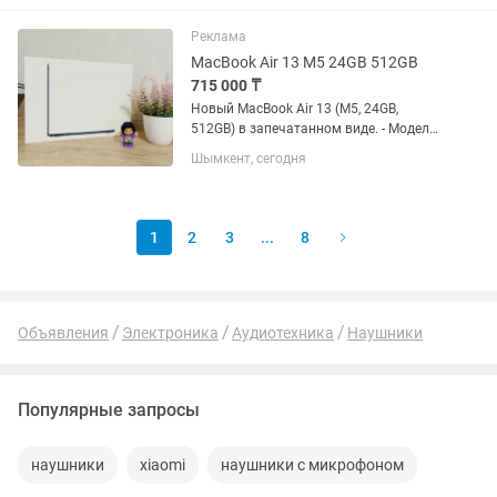
9-10 часов интенсивной работы без
зарядки, учеба или...
Реклама
MacBook Air 13 M5 24GB 512GB
715 000 ₸
Новый MacBook Air 13 (M5, 24GB,
512GB) в запечатанном виде. - Модель:
MacBook Air 13 (2026) - Процессор:
Шымкент, сегодня
Мощный чип Apple M5 - Память: 24GB
оперативной памяти - Накопитель:
512GB скоростной SSD -...
1
2
3
...
8
Объявления
Электроника
Аудиотехника
Наушники
Популярные запросы
наушники
xiaomi
наушники с микрофоном