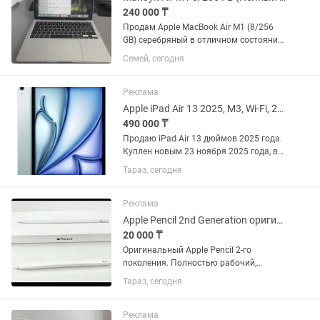
240 000 ₸
Продам Apple MacBook Air M1 (8/256
GB) серебряный в отличном состоянии
за 240 000 тенге. Характеристики
Семей, сегодня
видны на фото: чип Apple M1, 8 ГБ
оперативки, 256 ГБ SSD, экран 13.3"
Retina. Ноутбук работает...
Реклама
Apple iPad Air 13 2025, M3, Wi-Fi, 256 ГБ, голубой
490 000 ₸
Продаю iPad Air 13 дюймов 2025 года.
Куплен новым 23 ноября 2025 года, в
использовании меньше года.
Тараз, сегодня
Состояние идеальное: без царапин,
сколов и других повреждений.
Работает отлично, не падал, не...
Реклама
Apple Pencil 2nd Generation оригинал, магнитная зарядка
20 000 ₸
Оригинальный Apple Pencil 2-го
поколения. Полностью рабочий,
заряжается магнитно от iPad.
Тараз, сегодня
Отличное состояние, без трещин и
дефектов. Подходит для: • iPad Pro •
iPad Air (новые) • iPad mini Идеален...
Реклама