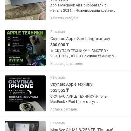
Apple MacBook Air Приобретали в
начале 2024г . Использовали крайне
редко , очень бережно и аккуратно.
Алматы, сегодня
Состояние Нового . Аккумулятор 100% ,
Циклов: 48 Коробка , зарядка (полная
оригинальная...
Реклама
Скупаю Apple Samsung технику
300 000 ₸
📱 СКУПАЮ ТЕХНИКУ — БЫСТРО •
ЧЕСТНО • ДОРОГО Покупаю технику в
любом состоянии. Быстрая оценка за 5
Караганда, сегодня
минут ✅ Скупаю: • iPhone • Samsung •
MacBook • iPad • Игровые ноутбуки 📱
iPhone Все модели от...
Реклама
Скупаю Apple Технику!
555 555 ₸
СКУПАЮ APPLE ТЕХНИКУ iPhone •
MacBook • iPad Цены могут
варьироваться в зависимости от
Астана, сегодня
объёма памяти, состояния устройства
и комплектации. IPHONE iPhone XS —
до 40 000 тг iPhone XR — до 40 000...
Реклама
Макбук Air M1 8/256 ГБ (Полный комплект)