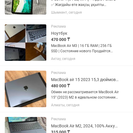
✅ Жағдайы өте жақсы, ұқыпты
қолданылған. ✅ Барлық функциялары
Шымкент, сегодня
толық жұмыс істейді (Touch ID, камера,
динамик, батарея). ✅ Ешқандай
жөндеу көрмеген. ✅ Apple...
Реклама
Ноутбук
470 000 ₸
MacBook Air M3 | 16 ГБ RAM | 256 ГБ
SSD | Состояние нового Продаётся
MacBook Air 13.6” M3 (2024). 16 ГБ
Актау, сегодня
Unified Memory 256 ГБ SSD Чип Apple
M3 Отличное состояние батареи,
использовался...
Реклама
MacBook air 15 2023 15,3 дюймовый
480 000 ₸
Обмен не рассматривается MacBook Air
15” (2023) M2 в идеальном состоянии
Продаю MacBook Air 15,3” на чипе
Алматы, сегодня
Apple M2. Состояние отличное,
бережное использование.
Характеристики: • Дисплей: 15,3 •...
Реклама
MacBook Air M2, 2024, 100% Аккумулятор, Мак.
315 000 ₸