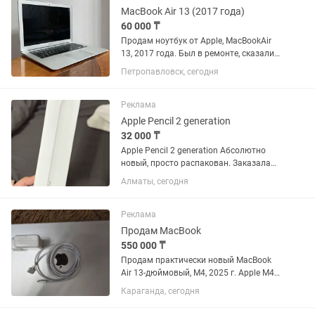
MacBook Air 13 (2017 года)
60 000 ₸
Продам ноутбук от Apple, MacBookAir
13, 2017 года. Был в ремонте, сказали
шлейф чинить надо, починили и не
Петропавловск, сегодня
помогло. В итоге, проблемы с памятью
там. Ноутбук в хорошем состоянии.
Пару коцок на...
Реклама
Apple Pencil 2 generation
32 000 ₸
Apple Pencil 2 generation Абсолютно
новый, просто распакован. Заказала
ошибочно не тот. Apple Pencil (2-го
Алматы, сегодня
поколения) можно использовать
только со следующими моделями iPad:
iPad mini (6-го...
Реклама
Продам MacBook
550 000 ₸
Продам практически новый MacBook
Air 13-дюймовый, М4, 2025 г. Apple M4
16 ГБ Есть русская раскладка Полный
Караганда, сегодня
комплект