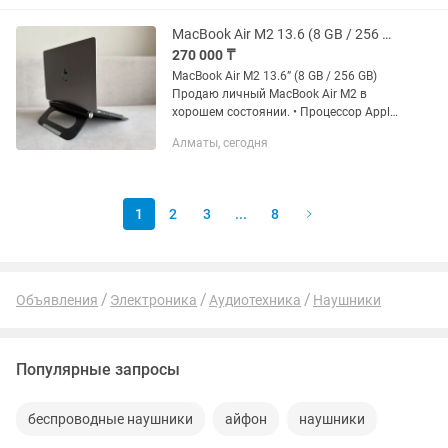
Процессор: Apple M1 - Оперативная
память: 8 ГБ - SSD-накопитель: 256 ГБ
MacBook Air M2 13.6 (8 GB / 256 GB)
-...
270 000 ₸
MacBook Air M2 13.6” (8 GB / 256 GB)
Продаю личный MacBook Air M2 в
хорошем состоянии. • Процессор Apple
M2 • Оперативная память — 8 ГБ • SSD
Алматы, сегодня
— 256 ГБ • Аккумулятор — 87% •
Полностью исправен,...
1
2
3
...
8
Объявления
Электроника
Аудиотехника
Наушники
Популярные запросы
беспроводные наушники
айфон
наушники