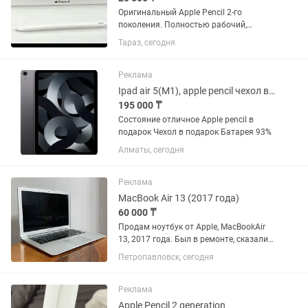
Оригинальный Apple Pencil 2-го
поколения. Полностью рабочий,
заряжается магнитно от iPad.
Тараз, сегодня
Отличное состояние, без трещин и
дефектов. Подходит для: • iPad Pro •
iPad Air (новые) • iPad mini Идеален...
Реклама
Ipad air 5(M1), apple pencil чехол в подарок
195 000 ₸
Состояние отличное Apple pencil в
подарок Чехол в подарок Батарея 93%
Алматы, сегодня
Реклама
MacBook Air 13 (2017 года)
60 000 ₸
Продам ноутбук от Apple, MacBookAir
13, 2017 года. Был в ремонте, сказали
шлейф чинить надо, починили и не
Петропавловск, сегодня
помогло. В итоге, проблемы с памятью
там. Ноутбук в хорошем состоянии.
Пару коцок на...
Реклама
Apple Pencil 2 generation