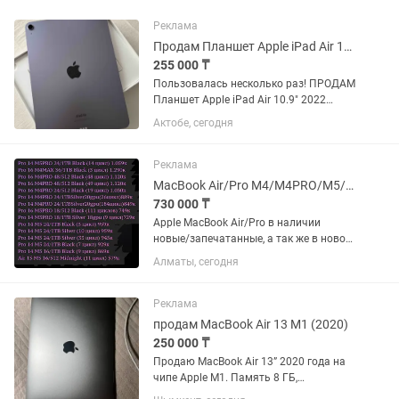
Реклама
Продам Планшет Apple iPad Air 10.9 2022 256Gb Purple
255 000 ₸
Пользовалась несколько раз! ПРОДАМ
Планшет Apple iPad Air 10.9" 2022
256Gb Purple, 100% состояние батареи,
Актобе, сегодня
коробка, документы, новое зарядное
устройство, пленка на лицевой части
Реклама
MacBook Air/Pro M4/M4PRO/M5/M5PRO
730 000 ₸
Apple MacBook Air/Pro в наличии
новые/запечатанные, а так же в новом
состоянии с минимальным
Алматы, сегодня
количеством циклов. Имеются модели
на M4, M5 Только оригинальная
продукция. Рефки/восстановленные/
Реклама
после...
продам MacBook Air 13 M1 (2020)
250 000 ₸
Продаю MacBook Air 13” 2020 года на
чипе Apple M1. Память 8 ГБ,
накопитель 256 ГБ SSD. В комплекте: