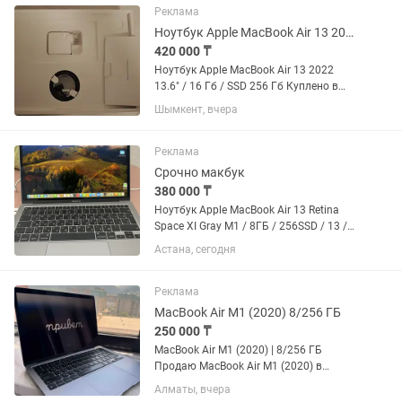
512GB скоростной SSD -...
Реклама
Ноутбук Apple MacBook Air 13 2022 13.6 / 16 Гб / SSD 256 Гб
420 000 ₸
Ноутбук Apple MacBook Air 13 2022
13.6" / 16 Гб / SSD 256 Гб Куплено в
октябре 2025 (еще на гарантии)
Шымкент, вчера
Батарея 100%, цикл 8 (не пользовался)
Сост отличное. Только продажа.
Пишите на .
Реклама
Срочно макбук
380 000 ₸
Ноутбук Apple MacBook Air 13 Retina
Space XI Gray M1 / 8ГБ / 256SSD / 13 /
Mac OS Big Su... 415000 Состояние
Астана, сегодня
идеальное , есть коробка, зарядка , все
как новое Microsoft Office Home 2024...
Реклама
MacBook Air M1 (2020) 8/256 ГБ
250 000 ₸
MacBook Air M1 (2020) | 8/256 ГБ
Продаю MacBook Air M1 (2020) в
отличном техническом и внешнем
Алматы, вчера
состоянии. Характеристики: -