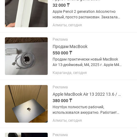
32 000 ₸
Apple Pencil 2 generation Абсолютно
новый, просто распакован. Заказала
ошибочно не тот. Apple Pencil (2-го
Алматы, сегодня
поколения) можно использовать
только со следующими моделями iPad:
iPad mini (6-го...
Реклама
Продам MacBook
550 000 ₸
Продам практически новый MacBook
Air 13-дюймовый, М4, 2025 г. Apple M4
16 ГБ Есть русская раскладка Полный
Караганда, сегодня
комплект
Реклама
Apple MacBook Air 13 2022 13.6 / 8 Гб / SSD 512 Гб / macOS / MLY43
380 000 ₸
Ноутбук полностью рабочий,
использовался аккуратно. Работает
быстро и стабильно. Отлично подойдет
Алматы, сегодня
для работы, учебы, монтажа и
повседневного использования. 512 гб
памяти. Аккумулятор : 100% Очень...
Реклама