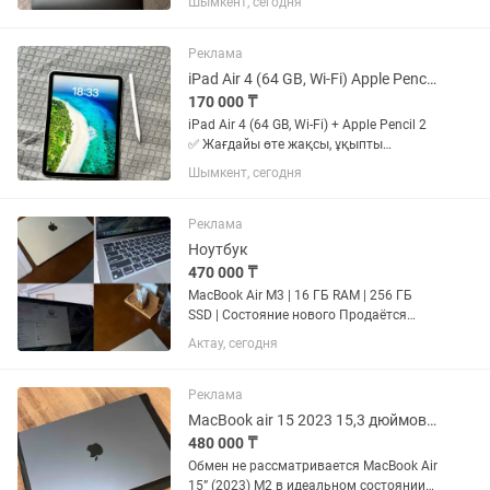
Шымкент, сегодня
коробка, оригинальный шнур (без
блока питания), чехол по желанию
(обклеен наклейками) Состояние...
Реклама
iPad Air 4 (64 GB, Wi-Fi) Apple Pencil 2
170 000 ₸
iPad Air 4 (64 GB, Wi-Fi) + Apple Pencil 2
✅ Жағдайы өте жақсы, ұқыпты
қолданылған. ✅ Барлық функциялары
Шымкент, сегодня
толық жұмыс істейді (Touch ID, камера,
динамик, батарея). ✅ Ешқандай
жөндеу көрмеген. ✅ Apple...
Реклама
Ноутбук
470 000 ₸
MacBook Air M3 | 16 ГБ RAM | 256 ГБ
SSD | Состояние нового Продаётся
MacBook Air 13.6” M3 (2024). 16 ГБ
Актау, сегодня
Unified Memory 256 ГБ SSD Чип Apple
M3 Отличное состояние батареи,
использовался...
Реклама
MacBook air 15 2023 15,3 дюймовый
480 000 ₸
Обмен не рассматривается MacBook Air
15” (2023) M2 в идеальном состоянии