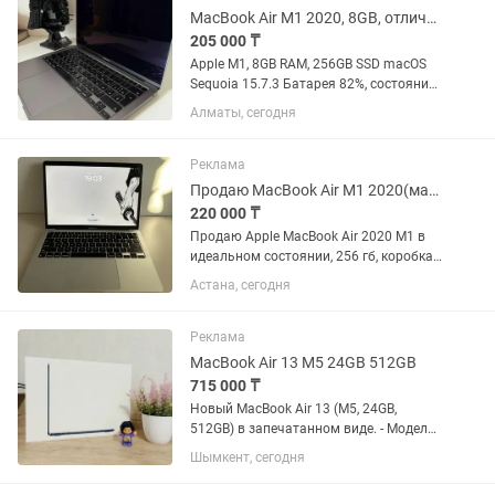
MacBook Air M1 2020, 8GB, отличное состояние
205 000 ₸
Apple M1, 8GB RAM, 256GB SSD macOS
Sequoia 15.7.3 Батарея 82%, состояние
Normal Количество циклов
Алматы, сегодня
перезарядки: 426 Корпус без царапин и
вмятин Зарядка в комплекте, без
коробки Есть особенность: в...
Реклама
Продаю MacBook Air M1 2020(макбук)
220 000 ₸
Продаю Apple MacBook Air 2020 M1 в
идеальном состоянии, 256 гб, коробка
зарядка оригинал все есть. 91% АКБ,
Астана, сегодня
142 цикла. Держит заряд очень долго,
9-10 часов интенсивной работы без
зарядки, учеба или...
Реклама
MacBook Air 13 M5 24GB 512GB
715 000 ₸
Новый MacBook Air 13 (M5, 24GB,
512GB) в запечатанном виде. - Модель:
MacBook Air 13 (2026) - Процессор:
Шымкент, сегодня
Мощный чип Apple M5 - Память: 24GB
оперативной памяти - Накопитель: