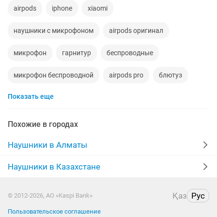
airpods
iphone
xiaomi
наушники с микрофоном
airpods оригинал
микрофон
гарнитур
беспроводные
микрофон беспроводной
airpods pro
блютуз
Показать еще
airdots
игровые наушники
новые наушники
копия
блютуз наушники
airpods 3
jbl
Похожие в городах
айрподс
samsung наушники
redmi
apple
Наушники в Алматы
xiaomi redmi
bluetooth наушники
кейс airpods
Наушники в Казахстане
микрофон наушник
airpods 1
коробка
Қаз
Рус
© 2012-2026, АО «Kaspi Bank»
качество
наушники оригинал
Пользовательское соглашение