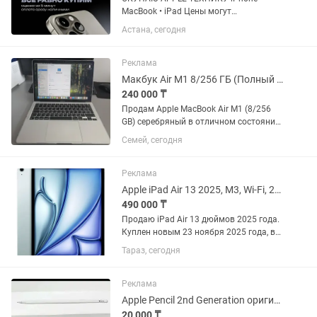
MacBook • iPad Цены могут
варьироваться в зависимости от
Астана, сегодня
объёма памяти, состояния устройства
и комплектации. IPHONE iPhone XS —
до 40 000 тг iPhone XR — до 40 000...
Реклама
Макбук Air M1 8/256 ГБ (Полный комплект)
240 000 ₸
Продам Apple MacBook Air M1 (8/256
GB) серебряный в отличном состоянии
за 240 000 тенге. Характеристики
Семей, сегодня
видны на фото: чип Apple M1, 8 ГБ
оперативки, 256 ГБ SSD, экран 13.3"
Retina. Ноутбук работает...
Реклама
Apple iPad Air 13 2025, M3, Wi-Fi, 256 ГБ, голубой
490 000 ₸
Продаю iPad Air 13 дюймов 2025 года.
Куплен новым 23 ноября 2025 года, в
использовании меньше года.
Тараз, сегодня
Состояние идеальное: без царапин,
сколов и других повреждений.
Работает отлично, не падал, не...
Реклама
Apple Pencil 2nd Generation оригинал, магнитная зарядка
20 000 ₸