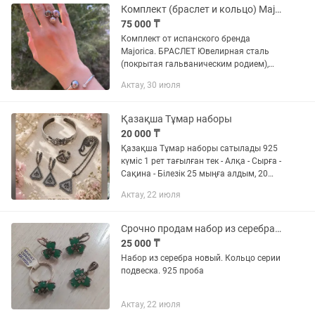
Комплект (браслет и кольцо) Majorica с жемчугом
75 000 ₸
Комплект от испанского бренда
Majorica. БРАСЛЕТ Ювелирная сталь
(покрытая гальваническим родием),
вставки - кубический цирконий,
Актау, 30 июля
органическая жемчужина. КОЛЬЦО
Серебро 925 (проба есть) и 3...
Қазақша Тұмар наборы
20 000 ₸
Қазақша Тұмар наборы сатылады 925
күміс 1 рет тағылған тек - Алқа - Сырға -
Сақина - Білезік 25 мыңға алдым, 20
мыңға сатамын
Актау, 22 июля
Срочно продам набор из серебра новый кольцо серьги
25 000 ₸
Набор из серебра новый. Кольцо серии
подвеска. 925 проба
Актау, 22 июля