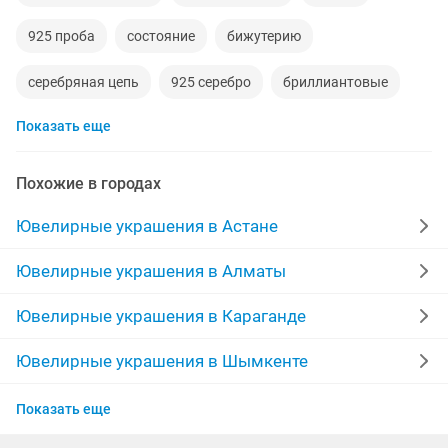
925 проба
состояние
бижутерию
серебряная цепь
925 серебро
бриллиантовые
Показать еще
колечко
комплект
ювелирные
мода и стиль
камни
отличный
состояние отличное
Похожие в городах
бижутерия новая
итальянская
казахски
Ювелирные украшения в Астане
жемчуг
новые наборы
бары
именные
Ювелирные украшения в Алматы
красивая
каспий
натуральные
Ювелирные украшения в Караганде
серьги серебро
цепочка женская
брилл
муж
Ювелирные украшения в Шымкенте
Ювелирные украшения в Усть-Каменогорске
serebro
женский набор
Показать еще